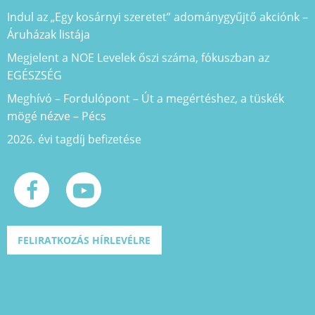
Indul az „Egy kosárnyi szeretet” adománygyűjtő akciónk –
Áruházak listája
Megjelent a NOE Levelek őszi száma, fókuszban az
EGÉSZSÉG
Meghívó – Fordulópont – Út a megértéshez, a tüskék
mögé nézve – Pécs
2026. évi tagdíj befizetése
FELIRATKOZÁS HÍRLEVÉLRE