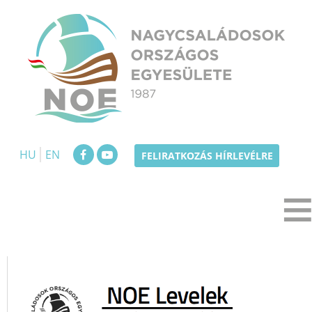
Skip
to
content
NOE
Nagycsaládosok Országos Egyesülete
HU
EN
FELIRATKOZÁS HÍRLEVÉLRE