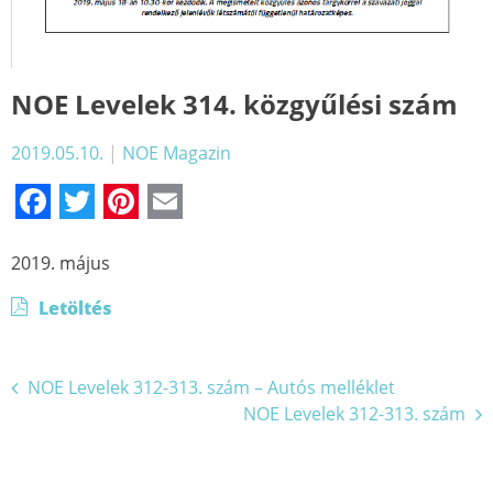
NOE Levelek 314. közgyűlési szám
2019.05.10.
|
NOE Magazin
Facebook
Twitter
Pinterest
Email
2019. május
Letöltés
Bejegyzés
NOE Levelek 312-313. szám – Autós melléklet
NOE Levelek 312-313. szám
navigáció