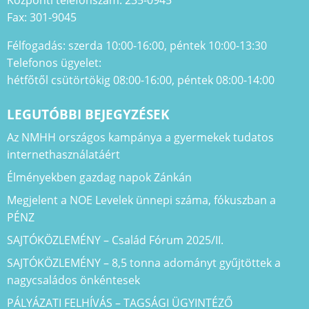
Központi telefonszám: 235-0945
Fax: 301-9045
Félfogadás: szerda 10:00-16:00, péntek 10:00-13:30
Telefonos ügyelet:
hétfőtől csütörtökig 08:00-16:00, péntek 08:00-14:00
LEGUTÓBBI BEJEGYZÉSEK
Az NMHH országos kampánya a gyermekek tudatos
internethasználatáért
Élményekben gazdag napok Zánkán
Megjelent a NOE Levelek ünnepi száma, fókuszban a
PÉNZ
SAJTÓKÖZLEMÉNY – Család Fórum 2025/II.
SAJTÓKÖZLEMÉNY – 8,5 tonna adományt gyűjtöttek a
nagycsaládos önkéntesek
PÁLYÁZATI FELHÍVÁS – TAGSÁGI ÜGYINTÉZŐ