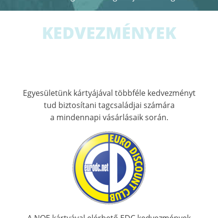
KEDVEZMÉNYEK
Egyesületünk kártyájával többféle kedvezményt
tud biztosítani tagcsaládjai számára
a mindennapi vásárlásaik során.
A NOE kártyával elérhető EDC kedvezmények