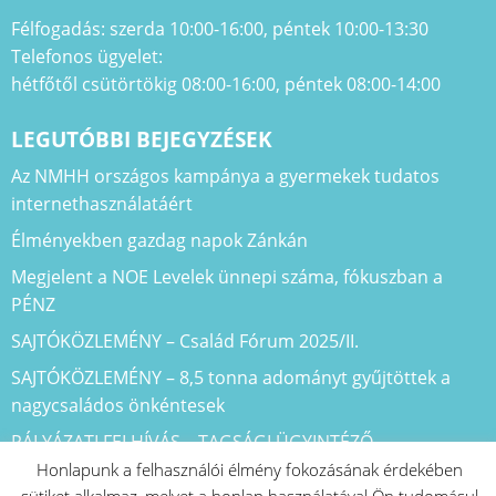
Félfogadás: szerda 10:00-16:00, péntek 10:00-13:30
Telefonos ügyelet:
hétfőtől csütörtökig 08:00-16:00, péntek 08:00-14:00
LEGUTÓBBI BEJEGYZÉSEK
Az NMHH országos kampánya a gyermekek tudatos
internethasználatáért
Élményekben gazdag napok Zánkán
Megjelent a NOE Levelek ünnepi száma, fókuszban a
PÉNZ
SAJTÓKÖZLEMÉNY – Család Fórum 2025/II.
SAJTÓKÖZLEMÉNY – 8,5 tonna adományt gyűjtöttek a
nagycsaládos önkéntesek
PÁLYÁZATI FELHÍVÁS – TAGSÁGI ÜGYINTÉZŐ
Honlapunk a felhasználói élmény fokozásának érdekében
Indul az „Egy kosárnyi szeretet” adománygyűjtő akciónk –