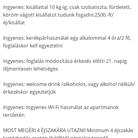
Ingyenes: kisállattal 10 kg-ig, csak szobatiszta, fürdetett,
köröm vágott kisállatot tudunk fogadni:2500.-ft/
éj/kisállat
Ingyenes: kerékpárhasználat egy alkalommal 4 óra/2 fő,
foglaláskor kell egyeztetni
Ingyenes: foglalás módosítása érkezés előtti 21. napig
díjmentesen lehetséges
Ingyenes: welcome drink /alkoholos, vagy alkohol nélküli/
érkezéskor egyeztetjük
Ingyenes: Ingyenes Wi-Fi használat az apartmanok
területén
MOST MEGÉRI 4 ÉJSZAKÁRA UTAZNI! Minimum 4 éjszakás
tartózkodás esetén (hétfőtől péntekig terjedő