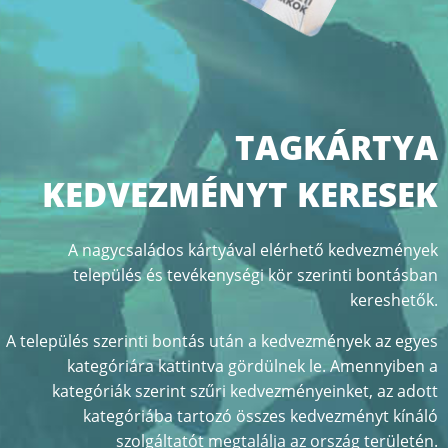
TAGKÁRTYA
KEDVEZMÉNYT KERESEK
A nagycsaládos kártyával elérhető kedvezmények
település és tevékenységi kör szerinti bontásban
kereshetők.
A település szerinti bontás után a kedvezmények az egyes
kategóriára kattintva gördülnek le. Amennyiben a
kategóriák szerint szűri kedvezményeinket, az adott
kategóriába tartozó összes kedvezményt kínáló
szolgáltatót megtalálja az ország területén.