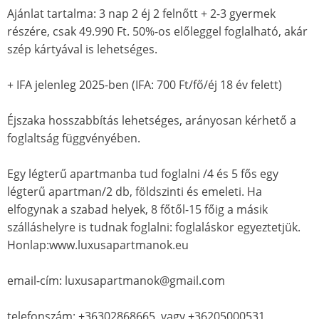
Ajánlat tartalma: 3 nap 2 éj 2 felnőtt + 2-3 gyermek
részére, csak 49.990 Ft. 50%-os előleggel foglalható, akár
szép kártyával is lehetséges.
+ IFA jelenleg 2025-ben (IFA: 700 Ft/fő/éj 18 év felett)
Éjszaka hosszabbítás lehetséges, arányosan kérhető a
foglaltság függvényében.
Egy légterű apartmanba tud foglalni /4 és 5 fős egy
légterű apartman/2 db, földszinti és emeleti. Ha
elfogynak a szabad helyek, 8 főtől-15 főig a másik
szálláshelyre is tudnak foglalni: foglaláskor egyeztetjük.
Honlap:www.luxusapartmanok.eu
email-cím: luxusapartmanok@gmail.com
telefonszám: +36302868665, vagy +36205000531