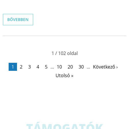
BŐVEBBEN
1 / 102 oldal
1
2
3
4
5
...
10
20
30
...
Következő ›
Utolsó »
TÁMOGATÓK