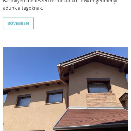
Bármilyen méhészeti térmékünkre 10% engedményt
adunk a tagoknak.
BŐVEBBEN