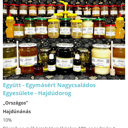
Együtt - Egymásért Nagycsaládos
Egyesülete - Hajdúdorog
„Országos”
Hajdúnánás
10%