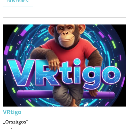
BŐVEBBEN
VRtigo
„Országos”