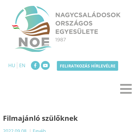
Skip
to
content
NOE
Nagycsaládosok Országos Egyesülete
HU
EN
FELIRATKOZÁS HÍRLEVÉLRE
Filmajánló szülőknek
2022.09.08.
|
Egyéb