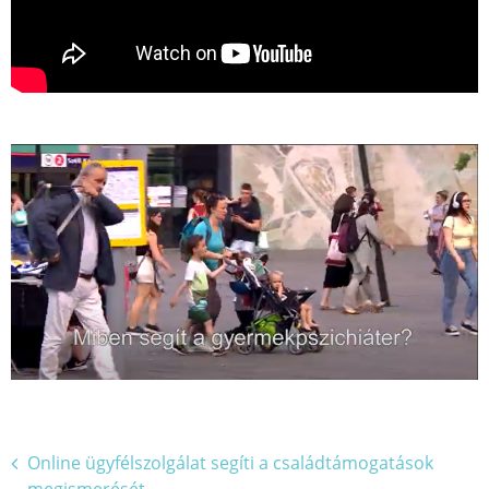
Bejegyzés
Online ügyfélszolgálat segíti a családtámogatások