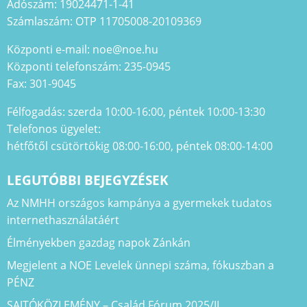
Adószám: 19024471-1-41
Számlaszám: OTP 11705008-20109369
Központi e-mail: noe@noe.hu
Központi telefonszám: 235-0945
Fax: 301-9045
Félfogadás: szerda 10:00-16:00, péntek 10:00-13:30
Telefonos ügyelet:
hétfőtől csütörtökig 08:00-16:00, péntek 08:00-14:00
LEGUTÓBBI BEJEGYZÉSEK
Az NMHH országos kampánya a gyermekek tudatos
internethasználatáért
Élményekben gazdag napok Zánkán
Megjelent a NOE Levelek ünnepi száma, fókuszban a
PÉNZ
SAJTÓKÖZLEMÉNY – Család Fórum 2025/II.