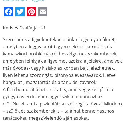
Facebook
Twitter
Pinterest
Email
Kedves Családjaink!
Szeretnénk a figyelmetekbe ajánlani egy olyan filmet,
amelyben a leggyakoribb gyermekkori, serdülő-, és
kamaszkori problémákról beszélgetnek szakemberek,
amelyben felhívják a figyelmet azokra a jelekre, amelyek
már óvodás- vagy kisiskolás korban bajt jelezhetnek.
Ilyen lehet a szorongás, bizonyos evészavarok, illetve
hangulat-, magatartás és a tanulási zavarok.
A film bemutatja azt az utat is, amit végig kell járni a
gyógyulás érdekében, igyekszik feloldani azt az
előítéletet, ami a pszichiátria szót régóta övezi. Mindenki
– szülők és szakemberek is – találhat benne hasznos
tanácsokat, megszívlelendő ajánlásokat.