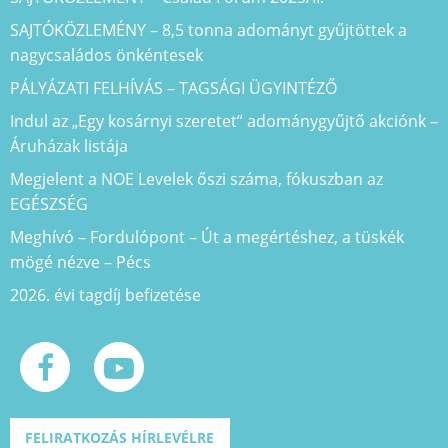
SAJTÓKÖZLEMÉNY – 8,5 tonna adományt gyűjtöttek a
nagycsaládos önkéntesek
PÁLYÁZATI FELHÍVÁS – TAGSÁGI ÜGYINTÉZŐ
Indul az „Egy kosárnyi szeretet” adománygyűjtő akciónk –
Áruházak listája
Megjelent a NOE Levelek őszi száma, fókuszban az
EGÉSZSÉG
Meghívó – Fordulópont – Út a megértéshez, a tüskék
mögé nézve – Pécs
2026. évi tagdíj befizetése
FELIRATKOZÁS HÍRLEVÉLRE