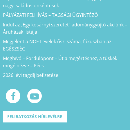
nagycsaládos önkéntesek
PÁLYÁZATI FELHÍVÁS – TAGSÁGI ÜGYINTÉZŐ
Indul az „Egy kosárnyi szeretet” adománygyűjtő akciónk –
Áruházak listája
Megjelent a NOE Levelek őszi száma, fókuszban az
EGÉSZSÉG
Meghívó – Fordulópont – Út a megértéshez, a tüskék
mögé nézve – Pécs
2026. évi tagdíj befizetése
FELIRATKOZÁS HÍRLEVÉLRE