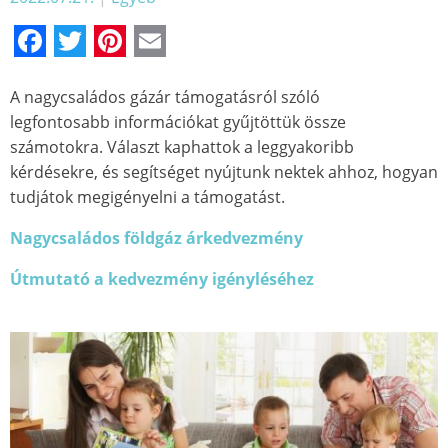
Facebook
Twitter
Pinterest
Email
A nagycsaládos gázár támogatásról szóló
legfontosabb információkat gyűjtöttük össze
számotokra. Választ kaphattok a leggyakoribb
kérdésekre, és segítséget nyújtunk nektek ahhoz, hogyan
tudjátok megigényelni a támogatást.
Nagycsaládos földgáz árkedvezmény
Útmutató a kedvezmény igényléséhez