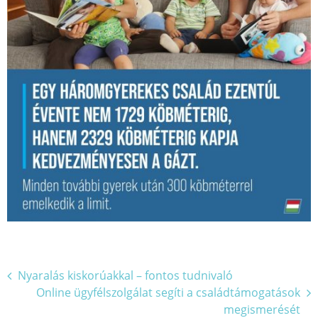
Bejegyzés
Nyaralás kiskorúakkal – fontos tudnivaló
Online ügyfélszolgálat segíti a családtámogatások
navigáció
megismerését