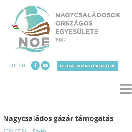
Skip
to
content
NOE
Nagycsaládosok Országos Egyesülete
HU
EN
FELIRATKOZÁS HÍRLEVÉLRE
Nagycsaládos gázár támogatás
2022.07.21.
|
Egyéb