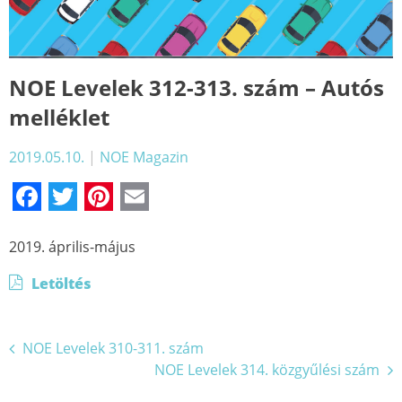
NOE Levelek 312-313. szám – Autós
melléklet
2019.05.10.
|
NOE Magazin
Facebook
Twitter
Pinterest
Email
2019. április-május
Letöltés
Bejegyzés
NOE Levelek 310-311. szám
NOE Levelek 314. közgyűlési szám
navigáció