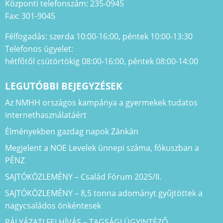
Központi telefonszám: 235-0945
Fax: 301-9045
Félfogadás: szerda 10:00-16:00, péntek 10:00-13:30
Telefonos ügyelet:
hétfőtől csütörtökig 08:00-16:00, péntek 08:00-14:00
LEGUTÓBBI BEJEGYZÉSEK
Az NMHH országos kampánya a gyermekek tudatos
internethasználatáért
Élményekben gazdag napok Zánkán
Megjelent a NOE Levelek ünnepi száma, fókuszban a
PÉNZ
SAJTÓKÖZLEMÉNY – Család Fórum 2025/II.
SAJTÓKÖZLEMÉNY – 8,5 tonna adományt gyűjtöttek a
nagycsaládos önkéntesek
PÁLYÁZATI FELHÍVÁS – TAGSÁGI ÜGYINTÉZŐ