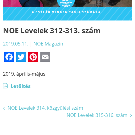
NOE Levelek 312-313. szám
2019.05.11.
|
NOE Magazin
Facebook
Twitter
Pinterest
Email
2019. április-május
Letöltés
Bejegyzés
NOE Levelek 314. közgyűlési szám
NOE Levelek 315-316. szám
navigáció