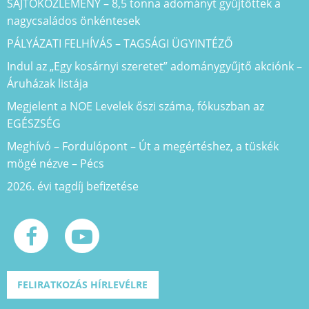
SAJTÓKÖZLEMÉNY – 8,5 tonna adományt gyűjtöttek a
nagycsaládos önkéntesek
PÁLYÁZATI FELHÍVÁS – TAGSÁGI ÜGYINTÉZŐ
Indul az „Egy kosárnyi szeretet” adománygyűjtő akciónk –
Áruházak listája
Megjelent a NOE Levelek őszi száma, fókuszban az
EGÉSZSÉG
Meghívó – Fordulópont – Út a megértéshez, a tüskék
mögé nézve – Pécs
2026. évi tagdíj befizetése
FELIRATKOZÁS HÍRLEVÉLRE