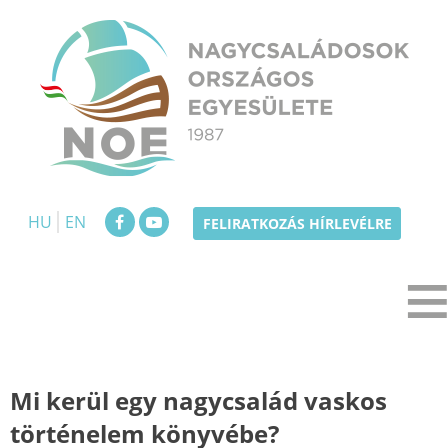
Skip
to
content
NOE
Nagycsaládosok Országos Egyesülete
HU
EN
FELIRATKOZÁS HÍRLEVÉLRE
Mi kerül egy nagycsalád vaskos
történelem könyvébe?