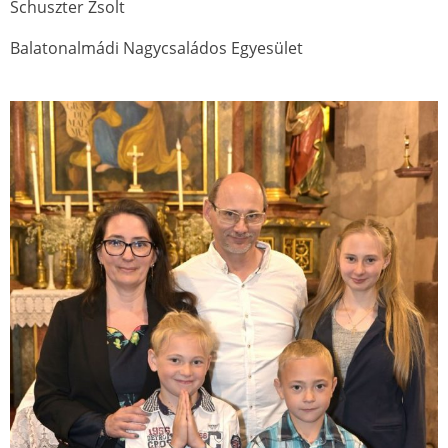
Schuszter Zsolt
Balatonalmádi Nagycsaládos Egyesület