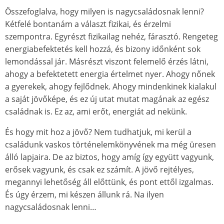
Összefoglalva, hogy milyen is nagycsaládosnak lenni?
Kétfelé bontanám a választ fizikai, és érzelmi
szempontra. Egyrészt fizikailag nehéz, fárasztó. Rengeteg
energiabefektetés kell hozzá, és bizony időnként sok
lemondással jár. Másrészt viszont felemelő érzés látni,
ahogy a befektetett energia értelmet nyer. Ahogy nőnek
a gyerekek, ahogy fejlődnek. Ahogy mindenkinek kialakul
a saját jövőképe, és ez új utat mutat magának az egész
családnak is. Ez az, ami erőt, energiát ad nekünk.
És hogy mit hoz a jövő? Nem tudhatjuk, mi kerül a
családunk vaskos történelemkönyvének ma még üresen
álló lapjaira. De az biztos, hogy amíg így együtt vagyunk,
erősek vagyunk, és csak ez számít. A jövő rejtélyes,
megannyi lehetőség áll előttünk, és pont ettől izgalmas.
És úgy érzem, mi készen állunk rá. Na ilyen
nagycsaládosnak lenni…