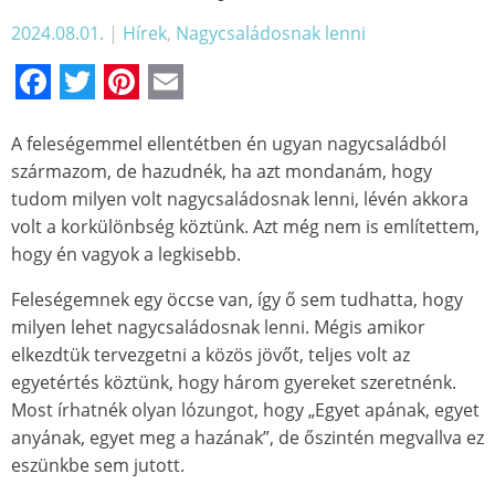
2024.08.01.
|
Hírek
,
Nagycsaládosnak lenni
Facebook
Twitter
Pinterest
Email
A feleségemmel ellentétben én ugyan nagycsaládból
származom, de hazudnék, ha azt mondanám, hogy
tudom milyen volt nagycsaládosnak lenni, lévén akkora
volt a korkülönbség köztünk. Azt még nem is említettem,
hogy én vagyok a legkisebb.
Feleségemnek egy öccse van, így ő sem tudhatta, hogy
milyen lehet nagycsaládosnak lenni. Mégis amikor
elkezdtük tervezgetni a közös jövőt, teljes volt az
egyetértés köztünk, hogy három gyereket szeretnénk.
Most írhatnék olyan lózungot, hogy „Egyet apának, egyet
anyának, egyet meg a hazának”, de őszintén megvallva ez
eszünkbe sem jutott.