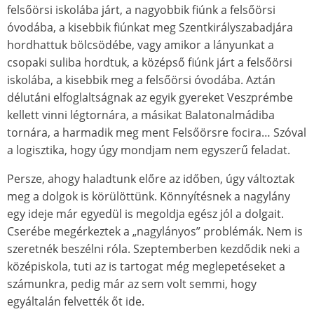
felsőörsi iskolába járt, a nagyobbik fiúnk a felsőörsi
óvodába, a kisebbik fiúnkat meg Szentkirályszabadjára
hordhattuk bölcsödébe, vagy amikor a lányunkat a
csopaki suliba hordtuk, a középső fiúnk járt a felsőörsi
iskolába, a kisebbik meg a felsőörsi óvodába. Aztán
délutáni elfoglaltságnak az egyik gyereket Veszprémbe
kellett vinni légtornára, a másikat Balatonalmádiba
tornára, a harmadik meg ment Felsőörsre focira… Szóval
a logisztika, hogy úgy mondjam nem egyszerű feladat.
Persze, ahogy haladtunk előre az időben, úgy változtak
meg a dolgok is körülöttünk. Könnyítésnek a nagylány
egy ideje már egyedül is megoldja egész jól a dolgait.
Cserébe megérkeztek a „nagylányos” problémák. Nem is
szeretnék beszélni róla. Szeptemberben kezdődik neki a
középiskola, tuti az is tartogat még meglepetéseket a
számunkra, pedig már az sem volt semmi, hogy
egyáltalán felvették őt ide.