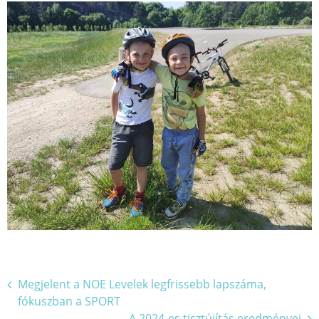
Bejegyzés
Megjelent a NOE Levelek legfrissebb lapszáma,
fókuszban a SPORT
navigáció
A 2024-es tisztújítás eredményei