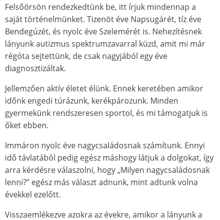
Felsőörsön rendezkedtünk be, itt írjuk mindennap a
saját történelmünket. Tizenöt éve Napsugárét, tíz éve
Bendegúzét, és nyolc éve Szelemérét is. Nehezítésnek
lányunk autizmus spektrumzavarral küzd, amit mi már
régóta sejtettünk, de csak nagyjából egy éve
diagnosztizáltak.
Jellemzően aktív életet élünk. Ennek keretében amikor
időnk engedi túrázunk, kerékpározunk. Minden
gyermekünk rendszeresen sportol, és mi támogatjuk is
őket ebben.
Immáron nyolc éve nagycsaládosnak számítunk. Ennyi
idő távlatából pedig egész máshogy látjuk a dolgokat, így
arra kérdésre válaszolni, hogy „Milyen nagycsaládosnak
lenni?” egész más választ adnunk, mint adtunk volna
évekkel ezelőtt.
Visszaemlékezve azokra az évekre, amikor a lányunk a