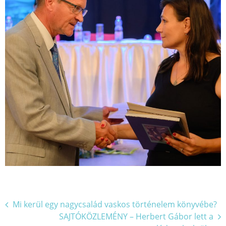
Bejegyzés
Mi kerül egy nagycsalád vaskos történelem könyvébe?
SAJTÓKÖZLEMÉNY – Herbert Gábor lett a
navigáció