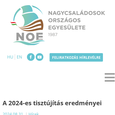
Skip
to
content
NOE
Nagycsaládosok Országos Egyesülete
HU
EN
FELIRATKOZÁS HÍRLEVÉLRE
A 2024-es tisztújítás eredményei
2024.08.31.
|
Hírek