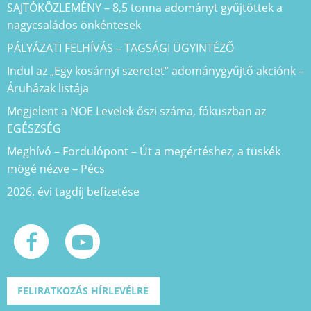
SAJTÓKÖZLEMÉNY – 8,5 tonna adományt gyűjtöttek a
nagycsaládos önkéntesek
PÁLYÁZATI FELHÍVÁS – TAGSÁGI ÜGYINTÉZŐ
Indul az „Egy kosárnyi szeretet” adománygyűjtő akciónk –
Áruházak listája
Megjelent a NOE Levelek őszi száma, fókuszban az
EGÉSZSÉG
Meghívó – Fordulópont – Út a megértéshez, a tüskék
mögé nézve – Pécs
2026. évi tagdíj befizetése
FELIRATKOZÁS HÍRLEVÉLRE