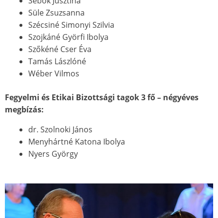
Sebők Jusztina
Süle Zsuzsanna
Szécsiné Simonyi Szilvia
Szojkáné Györfi Ibolya
Szőkéné Cser Éva
Tamás Lászlóné
Wéber Vilmos
Fegyelmi és Etikai Bizottsági tagok 3 fő – négyéves
megbízás:
dr. Szolnoki János
Menyhártné Katona Ibolya
Nyers György