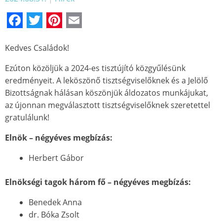
Facebook
Twitter
Pinterest
Email
Kedves Családok!
Ezúton közöljük a 2024-es tisztújító közgyűlésünk
eredményeit. A leköszönő tisztségviselőknek és a Jelölő
Bizottságnak hálásan köszönjük áldozatos munkájukat,
az újonnan megválasztott tisztségviselőknek szeretettel
gratulálunk!
Elnök – négyéves megbízás:
Herbert Gábor
Elnökségi tagok három fő – négyéves megbízás:
Benedek Anna
dr. Bóka Zsolt