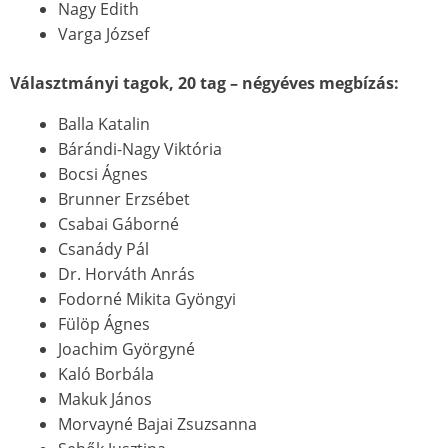
Nagy Edith
Varga József
Választmányi tagok, 20 tag – négyéves megbízás:
Balla Katalin
Bárándi-Nagy Viktória
Bocsi Ágnes
Brunner Erzsébet
Csabai Gáborné
Csanády Pál
Dr. Horváth Anrás
Fodorné Mikita Gyöngyi
Fülöp Ágnes
Joachim Györgyné
Kaló Borbála
Makuk János
Morvayné Bajai Zsuzsanna