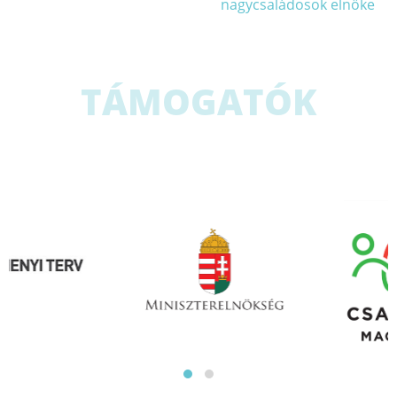
nagycsaládosok elnöke
TÁMOGATÓK