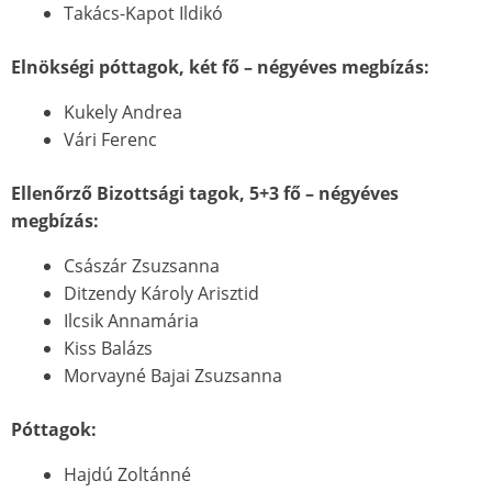
Takács-Kapot Ildikó
Elnökségi póttagok, két fő – négyéves megbízás:
Kukely Andrea
Vári Ferenc
Ellenőrző Bizottsági tagok, 5+3 fő – négyéves
megbízás:
Császár Zsuzsanna
Ditzendy Károly Arisztid
Ilcsik Annamária
Kiss Balázs
Morvayné Bajai Zsuzsanna
Póttagok:
Hajdú Zoltánné