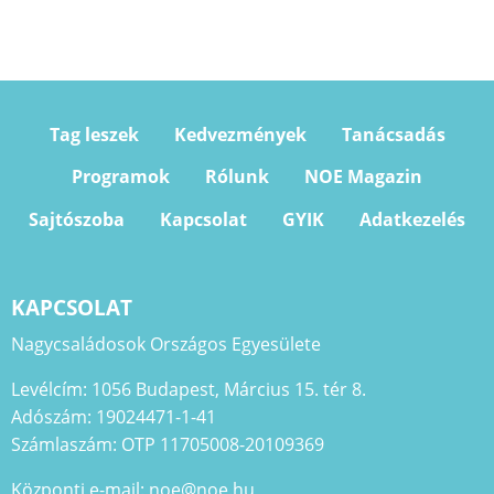
Tag leszek
Kedvezmények
Tanácsadás
Programok
Rólunk
NOE Magazin
Sajtószoba
Kapcsolat
GYIK
Adatkezelés
KAPCSOLAT
Nagycsaládosok Országos Egyesülete
Levélcím: 1056 Budapest, Március 15. tér 8.
Adószám: 19024471-1-41
Számlaszám: OTP 11705008-20109369
Központi e-mail: noe@noe.hu