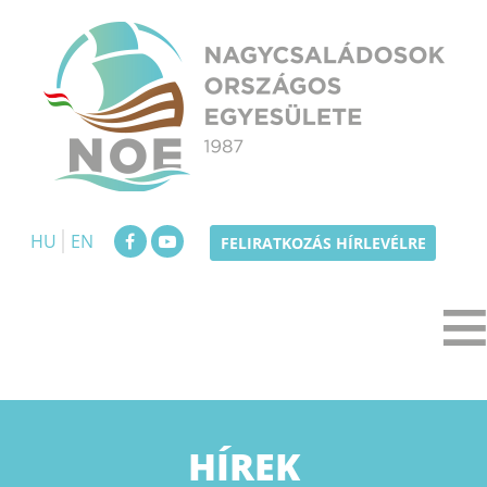
Skip
to
content
NOE
Nagycsaládosok Országos Egyesülete
HU
EN
FELIRATKOZÁS HÍRLEVÉLRE
KATEGÓRIA:
HÍREK