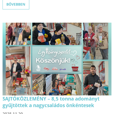
BŐVEBBEN
SAJTÓKÖZLEMÉNY – 8,5 tonna adományt
gyűjtöttek a nagycsaládos önkéntesek
2025.11.20.