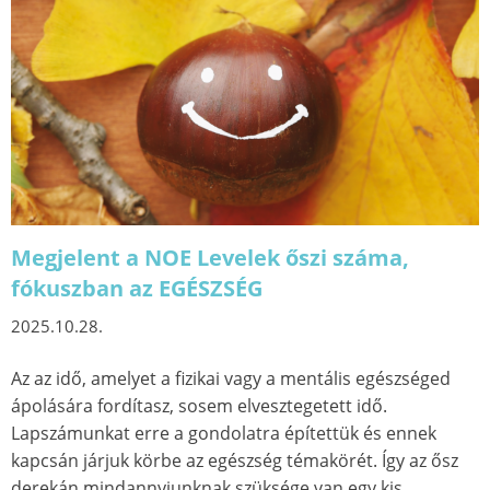
Megjelent a NOE Levelek őszi száma,
fókuszban az EGÉSZSÉG
2025.10.28.
Az az idő, amelyet a fizikai vagy a mentális egészséged
ápolására fordítasz, sosem elvesztegetett idő.
Lapszámunkat erre a gondolatra építettük és ennek
kapcsán járjuk körbe az egészség témakörét. Így az ősz
derekán mindannyiunknak szüksége van egy kis