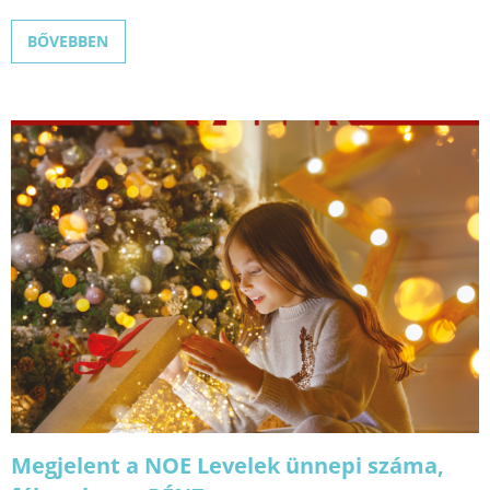
BŐVEBBEN
Megjelent a NOE Levelek ünnepi száma,