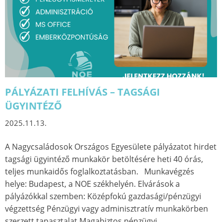
PÁLYÁZATI FELHÍVÁS – TAGSÁGI
ÜGYINTÉZŐ
2025.11.13.
A Nagycsaládosok Országos Egyesülete pályázatot hirdet
tagsági ügyintéző munkakör betöltésére heti 40 órás,
teljes munkaidős foglalkoztatásban. Munkavégzés
helye: Budapest, a NOE székhelyén. Elvárások a
pályázókkal szemben: Középfokú gazdasági/pénzügyi
végzettség Pénzügyi vagy adminisztratív munkakörben
szerzett tapasztalat Magabiztos pénzügyi