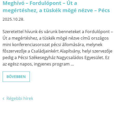
Meghívó – Fordulópont – Út a
megértéshez, a tüskék mögé nézve – Pécs
2025.10.28.
Szeretettel hívunk és várunk benneteket a Fordulópont –
Út a megértéshez, a tüskék mögé nézve című országos
mini konferenciasorozat pécsi állomására, melynek
főszervezője a Családjainkért Alapítvány, helyi szervezője
pedig a Pécsi Székesegyház Nagycsaládos Egyesület. Ez
az egész napos, ingyenes program …
BŐVEBBEN
Régebbi hírek
Bejegyzés
navigáció