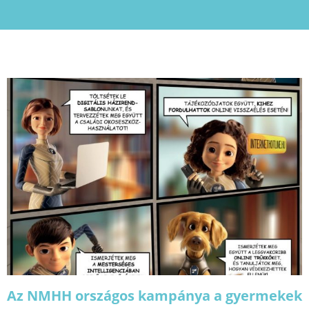
Az NMHH országos kampánya a gyermekek