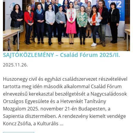
SAJTÓKÖZLEMÉNY – Család Fórum 2025/II.
2025.11.26.
Huszonegy civil és egyházi családszervezet részvételével
tartotta meg idén második alkalommal Család Fórum
elnevezésű kerekasztal beszélgetését a Nagycsaládosok
Országos Egyesülete és a Hetvenkét Tanítvány
Mozgalom 2025. november 21-én Budapesten, a
Sapientia dísztermében. A rendezvény kiemelt vendége
Koncz Zsófia, a Kulturális …