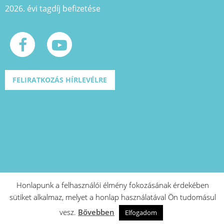
2026. évi tagdíj befizetése
FELIRATKOZÁS HÍRLEVÉLRE
Honlapunk a felhasználói élmény fokozásának érdekében
sütiket alkalmaz, melyet a honlap használatával Ön tudomásul
A projekt azonosító száma: EFOP-1.2.1-
vesz.
Bővebben
15-2016-00573
Elfogadom