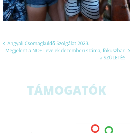
Bejegyzés
Angyali Csomagküldő Szolgálat 2023.
Megjelent a NOE Levelek decemberi száma, fókuszban
navigáció
a SZÜLETÉS
TÁMOGATÓK