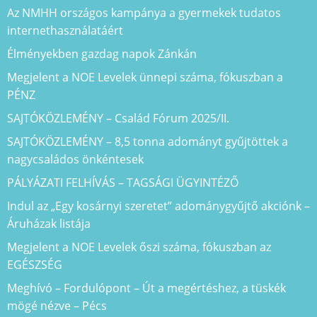
Az NMHH országos kampánya a gyermekek tudatos
internethasználatáért
Élményekben gazdag napok Zánkán
Megjelent a NOE Levelek ünnepi száma, fókuszban a
PÉNZ
SAJTÓKÖZLEMÉNY – Család Fórum 2025/II.
SAJTÓKÖZLEMÉNY – 8,5 tonna adományt gyűjtöttek a
nagycsaládos önkéntesek
PÁLYÁZATI FELHÍVÁS – TAGSÁGI ÜGYINTÉZŐ
Indul az „Egy kosárnyi szeretet” adománygyűjtő akciónk –
Áruházak listája
Megjelent a NOE Levelek őszi száma, fókuszban az
EGÉSZSÉG
Meghívó – Fordulópont – Út a megértéshez, a tüskék
mögé nézve – Pécs