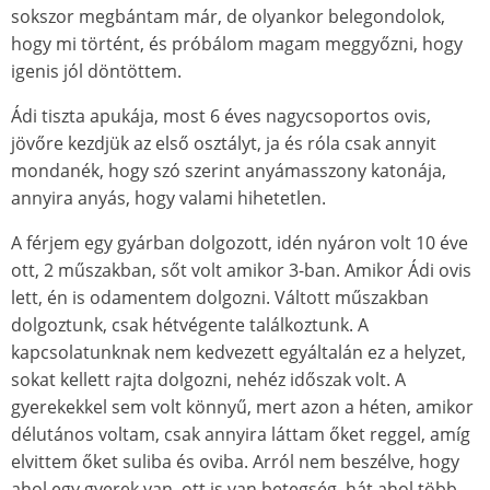
sokszor megbántam már, de olyankor belegondolok,
hogy mi történt, és próbálom magam meggyőzni, hogy
igenis jól döntöttem.
Ádi tiszta apukája, most 6 éves nagycsoportos ovis,
jövőre kezdjük az első osztályt, ja és róla csak annyit
mondanék, hogy szó szerint anyámasszony katonája,
annyira anyás, hogy valami hihetetlen.
A férjem egy gyárban dolgozott, idén nyáron volt 10 éve
ott, 2 műszakban, sőt volt amikor 3-ban. Amikor Ádi ovis
lett, én is odamentem dolgozni. Váltott műszakban
dolgoztunk, csak hétvégente találkoztunk. A
kapcsolatunknak nem kedvezett egyáltalán ez a helyzet,
sokat kellett rajta dolgozni, nehéz időszak volt. A
gyerekekkel sem volt könnyű, mert azon a héten, amikor
délutános voltam, csak annyira láttam őket reggel, amíg
elvittem őket suliba és oviba. Arról nem beszélve, hogy
ahol egy gyerek van, ott is van betegség, hát ahol több