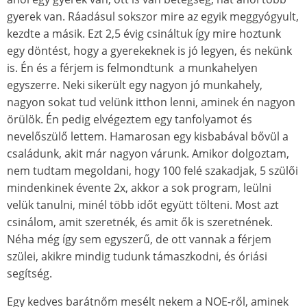
gyerek van. Ráadásul sokszor mire az egyik meggyógyult,
kezdte a másik. Ezt 2,5 évig csináltuk így mire hoztunk
egy döntést, hogy a gyerekeknek is jó legyen, és nekünk
is. Én és a férjem is felmondtunk a munkahelyen
egyszerre. Neki sikerült egy nagyon jó munkahely,
nagyon sokat tud velünk itthon lenni, aminek én nagyon
örülök. Én pedig elvégeztem egy tanfolyamot és
nevelőszülő lettem. Hamarosan egy kisbabával bővül a
családunk, akit már nagyon várunk. Amikor dolgoztam,
nem tudtam megoldani, hogy 100 felé szakadjak, 5 szülői
mindenkinek évente 2x, akkor a sok program, leülni
velük tanulni, minél több időt együtt tölteni. Most azt
csinálom, amit szeretnék, és amit ők is szeretnének.
Néha még így sem egyszerű, de ott vannak a férjem
szülei, akikre mindig tudunk támaszkodni, és óriási
segítség.
Egy kedves barátnőm mesélt nekem a NOE-ről, aminek