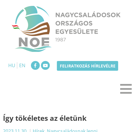
Skip
to
content
NOE
Nagycsaládosok Országos Egyesülete
HU
EN
FELIRATKOZÁS HÍRLEVÉLRE
Így tökéletes az életünk
2023.11.30.
|
Hírek
,
Nagycsaládosnak lenni