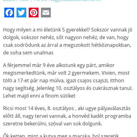
Facebook
Twitter
Pinterest
Email
Hogy milyen a mi életünk 5 gyerekkel? Sokszor vannak jó
dolgok, sokszor nehéz, sőt nagyon nehéz, de van, hogy
csak sodródunk az árral a megszokott hétköznapokban,
de soha sem unalmas
A férjemmel már 9 éve alkotunk egy párt, amikor
megismerkedtünk, már volt 2 gyermekem. Vivien, most
tölti a 17-et pár nap múlva, igazi csajos csajszi, itthon
nagy segítség. Jelenleg 10. osztályos és cukrásznak tanul.
Lehet majd enni a finom sütiket
Ricsi most 14 éves, 8. osztályos , aki ugye pályaválasztás
előtt áll, nagy tervei vannak, a honvéd kadét programba
szeretne bekerülni, szóval van sok dolgunk.
Ők ketten, mint a kutya meg a macska, hol szeretik