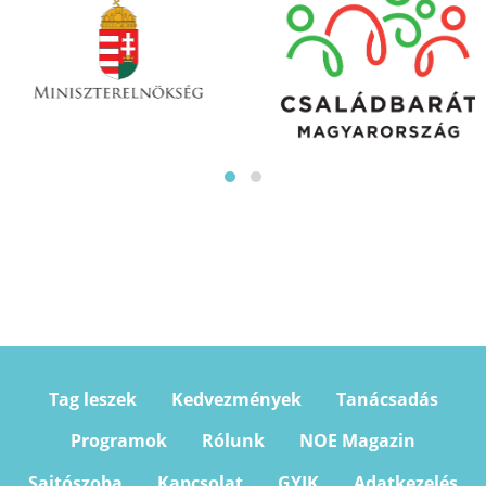
Tag leszek
Kedvezmények
Tanácsadás
Programok
Rólunk
NOE Magazin
Sajtószoba
Kapcsolat
GYIK
Adatkezelés