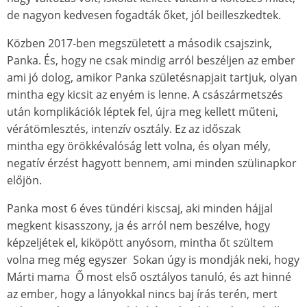
de nagyon kedvesen fogadták őket, jól beilleszkedtek.
Közben 2017-ben megszületett a második csajszink,
Panka. És, hogy ne csak mindig arról beszéljen az ember
ami jó dolog, amikor Panka születésnapjait tartjuk, olyan
mintha egy kicsit az enyém is lenne. A császármetszés
után komplikációk léptek fel, újra meg kellett műteni,
vérátömlesztés, intenzív osztály. Ez az időszak
mintha egy örökkévalóság lett volna, és olyan mély,
negatív érzést hagyott bennem, ami minden szülinapkor
előjön.
Panka most 6 éves tündéri kiscsaj, aki minden hájjal
megkent kisasszony, ja és arról nem beszélve, hogy
képzeljétek el, kiköpött anyósom, mintha őt szültem
volna meg még egyszer Sokan úgy is mondják neki, hogy
Márti mama Ő most első osztályos tanuló, és azt hinné
az ember, hogy a lányokkal nincs baj írás terén, mert