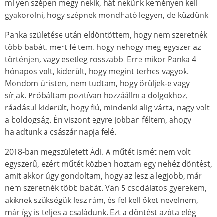
milyen szépen megy nekik, hát nekünk keményen kell
gyakorolni, hogy szépnek mondható legyen, de küzdünk
Panka születése után eldöntöttem, hogy nem szeretnék
több babát, mert féltem, hogy nehogy még egyszer az
történjen, vagy esetleg rosszabb. Erre mikor Panka 4
hónapos volt, kiderült, hogy megint terhes vagyok.
Mondom úristen, nem tudtam, hogy örüljek-e vagy
sírjak. Próbáltam pozitívan hozzáállni a dolgokhoz,
ráadásul kiderült, hogy fiú, mindenki alig várta, nagy volt
a boldogság. Én viszont egyre jobban féltem, ahogy
haladtunk a császár napja felé.
2018-ban megszületett Ádi. A műtét ismét nem volt
egyszerű, ezért műtét közben hoztam egy nehéz döntést,
amit akkor úgy gondoltam, hogy az lesz a legjobb, már
nem szeretnék több babát. Van 5 csodálatos gyerekem,
akiknek szükségük lesz rám, és fel kell őket nevelnem,
már így is teljes a családunk. Ezt a döntést azóta elég