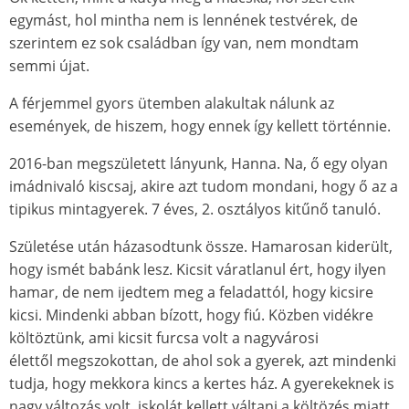
egymást, hol mintha nem is lennének testvérek, de
szerintem ez sok családban így van, nem mondtam
semmi újat.
A férjemmel gyors ütemben alakultak nálunk az
események, de hiszem, hogy ennek így kellett történnie.
2016-ban megszületett lányunk, Hanna. Na, ő egy olyan
imádnivaló kiscsaj, akire azt tudom mondani, hogy ő az a
tipikus mintagyerek. 7 éves, 2. osztályos kitűnő tanuló.
Születése után házasodtunk össze. Hamarosan kiderült,
hogy ismét babánk lesz. Kicsit váratlanul ért, hogy ilyen
hamar, de nem ijedtem meg a feladattól, hogy kicsire
kicsi. Mindenki abban bízott, hogy fiú. Közben vidékre
költöztünk, ami kicsit furcsa volt a nagyvárosi
élettől megszokottan, de ahol sok a gyerek, azt mindenki
tudja, hogy mekkora kincs a kertes ház. A gyerekeknek is
nagy változás volt, iskolát kellett váltani a költözés miatt,