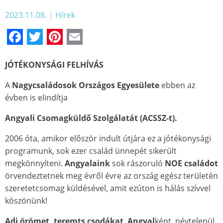
2023.11.08.
|
Hírek
Facebook
Twitter
Pinterest
Email
JÓTÉKONYSÁGI FELHÍVÁS
A
Nagycsaládosok Országos Egyesülete
ebben az
évben is elindítja
Angyali Csomagküldő Szolgálatát (ACSSZ-t).
2006 óta, amikor először indult útjára ez a jótékonysági
programunk, sok ezer család ünnepét sikerült
megkönnyíteni.
Angyalaink
sok rászoruló
NOE családot
örvendeztetnek meg évről évre az ország egész területén
szeretetcsomag küldésével, amit ezúton is hálás szívvel
köszönünk!
Adj örömet, teremts csodákat
Angyal
ként, névtelenül