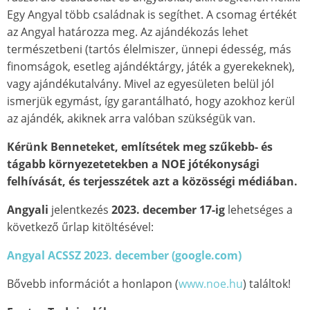
Egy Angyal több családnak is segíthet. A csomag értékét
az Angyal határozza meg. Az ajándékozás lehet
természetbeni (tartós élelmiszer, ünnepi édesség, más
finomságok, esetleg ajándéktárgy, játék a gyerekeknek),
vagy ajándékutalvány. Mivel az egyesületen belül jól
ismerjük egymást, így garantálható, hogy azokhoz kerül
az ajándék, akiknek arra valóban szükségük van.
Kérünk Benneteket, említsétek meg szűkebb- és
tágabb környezetetekben a NOE jótékonysági
felhívását, és terjesszétek azt a közösségi médiában.
Angyali
jelentkezés
2023. december 17-ig
lehetséges a
következő űrlap kitöltésével:
Angyal ACSSZ 2023. december (google.com)
Bővebb információt a honlapon (
www.noe.hu
) találtok!