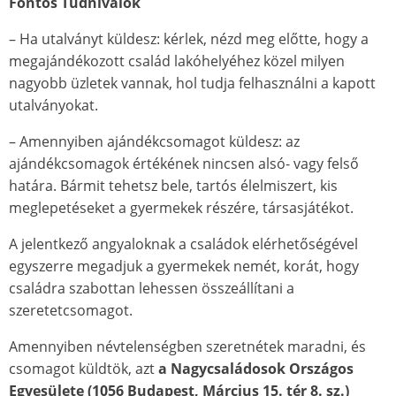
Fontos Tudnivalók
– Ha utalványt küldesz: kérlek, nézd meg előtte, hogy a
megajándékozott család lakóhelyéhez közel milyen
nagyobb üzletek vannak, hol tudja felhasználni a kapott
utalványokat.
– Amennyiben ajándékcsomagot küldesz: az
ajándékcsomagok értékének nincsen alsó- vagy felső
határa. Bármit tehetsz bele, tartós élelmiszert, kis
meglepetéseket a gyermekek részére, társasjátékot.
A jelentkező angyaloknak a családok elérhetőségével
egyszerre megadjuk a gyermekek nemét, korát, hogy
családra szabottan lehessen összeállítani a
szeretetcsomagot.
Amennyiben névtelenségben szeretnétek maradni, és
csomagot küldtök, azt
a Nagycsaládosok Országos
Egyesülete (1056 Budapest, Március 15. tér 8. sz.)