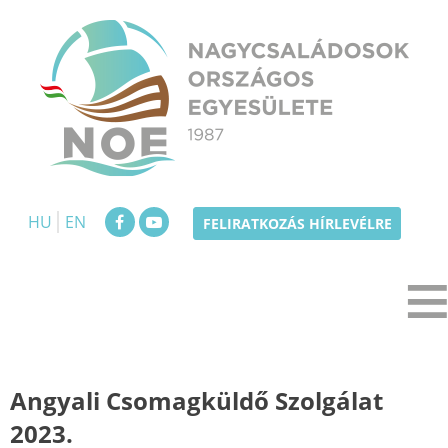
Skip
to
content
NOE
Nagycsaládosok Országos Egyesülete
HU
EN
FELIRATKOZÁS HÍRLEVÉLRE
Angyali Csomagküldő Szolgálat
2023.