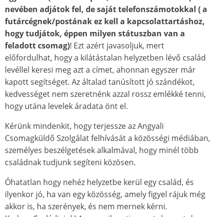
nevében adjátok fel, de saját telefonszámotokkal ( a
futárcégnek/postának ez kell a kapcsolattartáshoz,
hogy tudjátok, éppen milyen státuszban van a
feladott csomag)
! Ezt azért javasoljuk, mert
előfordulhat, hogy a kilátástalan helyzetben lévő család
levéllel keresi meg azt a címet, ahonnan egyszer már
kapott segítséget. Az általad tanúsított jó szándékot,
kedvességet nem szeretnénk azzal rossz emlékké tenni,
hogy utána levelek áradata önt el.
Kérünk mindenkit, hogy terjessze az Angyali
Csomagküldő Szolgálat felhívását a közösségi médiában,
személyes beszélgetések alkalmával, hogy minél több
családnak tudjunk segíteni közösen.
Óhatatlan hogy nehéz helyzetbe kerül egy család, és
ilyenkor jó, ha van egy közösség, amely figyel rájuk még
akkor is, ha szerények, és nem mernek kérni.