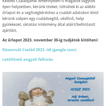
Kedves Családjaink! Amennyiben ti magatok vagytok
ilyen helyzetben, kérünk titeket, töltsétek ki az alábbi
űrlapot és a segítségkéréshez a családi adatokon kívül
kérünk szépen egy családsegítő, védőnő, helyi
gyülekezet, oktatási intézmény által aláírt/befotózott
ajánlást.
Az űrlapot 2023. november 30-ig tudjátok kitölteni:
Rászoruló Család 2023. tél (google.com)
Letölthető angyali felhívás