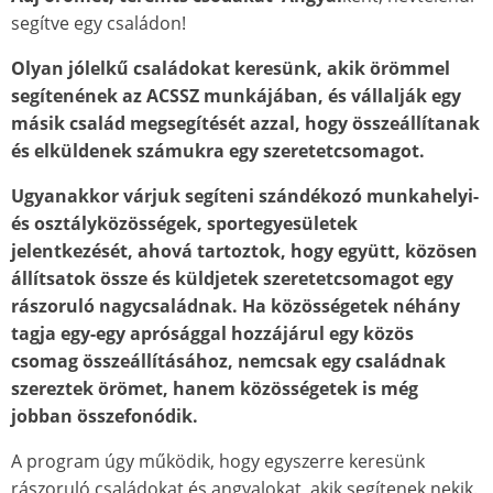
segítve egy családon!
Olyan jólelkű csal
á
dokat keres
ü
nk, akik
ö
r
ö
mmel
seg
í
ten
é
nek az
ACSSZ
munk
á
j
á
ban,
é
s v
á
llalj
á
k egy
másik család megsegítését azzal, hogy összeállítanak
és elküldenek számukra egy szeretetcsomagot.
Ugyanakkor várjuk segíteni szándékozó munkahelyi-
és osztályközösségek, sportegyesületek
jelentkezését, ahová tartoztok, hogy együtt, közösen
állítsatok össze és küldjetek szeretetcsomagot egy
rászoruló nagycsaládnak. Ha közösségetek néhány
tagja egy-egy aprósággal hozzájárul egy közös
csomag összeállításához, nemcsak egy családnak
szereztek örömet, hanem közösségetek is még
jobban összefonódik.
A program úgy működik, hogy egyszerre keresünk
rászoruló családokat és angyalokat, akik segítenek nekik.