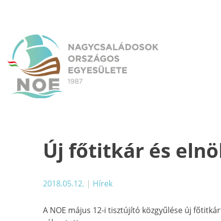
Skip
to
content
NOE
Nagycsaládosok Országos Egyesülete
Új főtitkár és el
2018.05.12.
|
Hírek
A NOE május 12-i tisztújító közgyűlése új főtitká