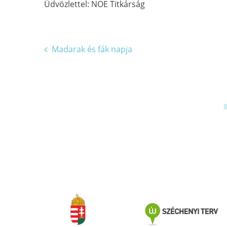
Üdvözlettel: NOE Titkárság
Bejegyzés
Madarak és fák napja
navigáció