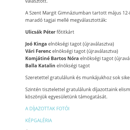
választott.
A Szent Margit Gimnáziumban tartott május 12-i
maradó tagjai mellé megválasztották:
Ulicsák Péter
főtitkárt
Joó Kinga
elnökségi tagot (újraválasztva)
Vári Ferenc
elnökségi tagot (újraválasztva)
Komjátiné Bartos Nóra
elnökségi tagot (újravá
Balla Katalin
elnökségi tagot
Szeretettel gratulálunk és munkájukhoz sok sike
Szintén tisztelettel gratulálunk díjazottaink eli
köszönjük egyesületünk támogatását.
A DÍJAZOTTAK FOTÓI
KÉPGALÉRIA