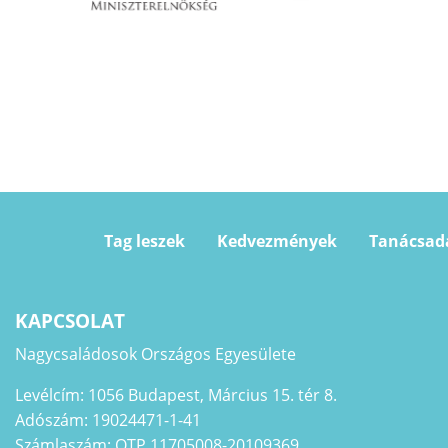
Tag leszek
Kedvezmények
Tanácsad
KAPCSOLAT
Nagycsaládosok Országos Egyesülete
Levélcím: 1056 Budapest, Március 15. tér 8.
Adószám: 19024471-1-41
Számlaszám: OTP 11705008-20109369