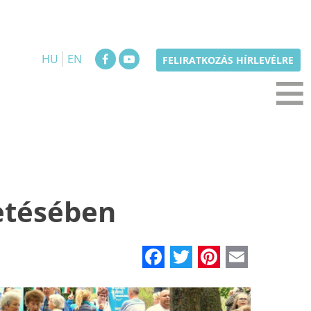
HU
EN
≡
FELIRATKOZÁS HÍRLEVÉLRE
zetésében
Facebook
Twitter
Pinteres
Email