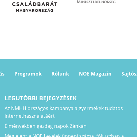
ás
Programok
Rólunk
NOE Magazin
Sajtó
LEGUTÓBBI BEJEGYZÉSEK
Az NMHH országos kampánya a gyermekek tudatos
internethasználatáért
Élményekben gazdag napok Zánkán
Megjelent a NOE Levelek ünnepi száma, fókuszban a