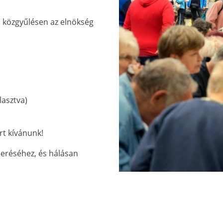
 közgyűlésen az elnökség
lasztva)
rt kívánunk!
smeréséhez, és hálásan