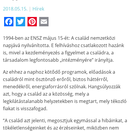
2018.05.15.
|
Hírek
Facebook
Twitter
Pinterest
Email
1994-ben az ENSZ május 15-ét: A család nemzetközi
napjává nyilvánította. E felhíváshoz csatlakozott hazánk
is, mivel a kezdeményezés a figyelmet a családra, a
társadalom legfontosabb „intézményére” irányítja.
Az ehhez a naphoz kötődő programok, előadások a
családról mint ösztönző erőről, biztos háttérről,
menedékről, energiaforrásról szólnak. Hangsúlyozzák
azt, hogy a család az a közösség, mely a
legkilátástalanabb helyzetekben is megtart, mely tékozló
fiakat is visszafogad.
“A család azt jelenti, megosztjuk egymással a hibáinkat, a
tökéletlenségeinket és az érzéseinket, miközben nem