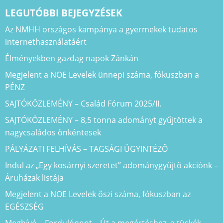
LEGUTÓBBI BEJEGYZÉSEK
Az NMHH országos kampánya a gyermekek tudatos
internethasználatáért
Élményekben gazdag napok Zánkán
Megjelent a NOE Levelek ünnepi száma, fókuszban a
PÉNZ
SAJTÓKÖZLEMÉNY – Család Fórum 2025/II.
SAJTÓKÖZLEMÉNY – 8,5 tonna adományt gyűjtöttek a
nagycsaládos önkéntesek
PÁLYÁZATI FELHÍVÁS – TAGSÁGI ÜGYINTÉZŐ
Indul az „Egy kosárnyi szeretet” adománygyűjtő akciónk –
Áruházak listája
Megjelent a NOE Levelek őszi száma, fókuszban az
EGÉSZSÉG
Meghívó – Fordulópont – Út a megértéshez, a tüskék