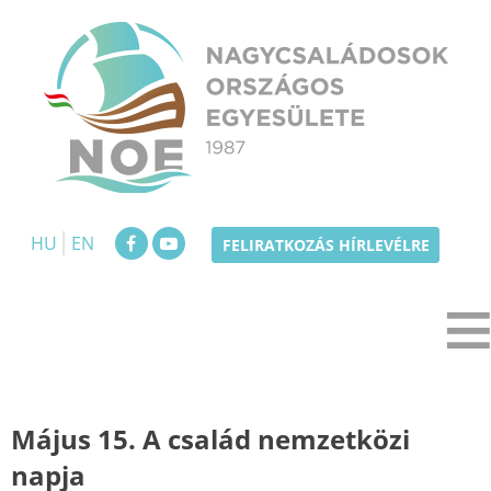
Skip
to
content
NOE
Nagycsaládosok Országos Egyesülete
HU
EN
FELIRATKOZÁS HÍRLEVÉLRE
Május 15. A család nemzetközi
napja