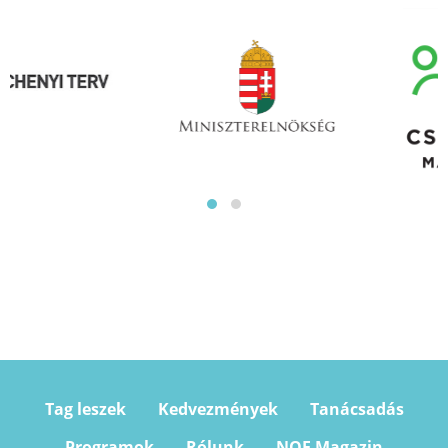
Tag leszek
Kedvezmények
Tanácsadás
Programok
Rólunk
NOE Magazin