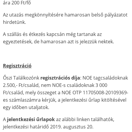
ára 200 Ft/fő
Az utazás megkönnyítésére hamarosan belső pályázatot
hirdetünk.
A szállás és étkezés kapcsán még tartanak az
egyeztetések, de hamarosan azt is jelezzük nektek.
Regisztráció
Őszi Találkozónk
regisztrációs díja
: NOE tagcsaládoknak
2.500,- Ft/család, nem NOE-s családoknak 3 000
Ft/család, mely összeget a NOE OTP 11705008-20109369-
es számlaszámra kérjük, a jelentkezési űrlap kitöltésével
egy időben utaljatok.
A
jelentkezési űrlapok
az alábbi linken találhatók,
jelentkezési határidő 2019. augusztus 20.