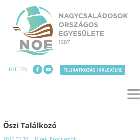
Skip
to
content
NOE
Nagycsaládosok Országos Egyesülete
HU
EN
FELIRATKOZÁS HÍRLEVÉLRE
Őszi Találkozó
2019.05.30.
|
Hírek
,
Programok