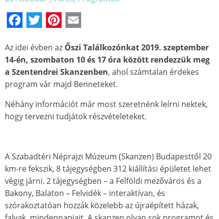
Facebook
Twitter
Pinterest
Email
Az idei évben az
Őszi Találkozónkat 2019. szeptember
14-én, szombaton 10 és 17 óra között rendezzük meg
a Szentendrei Skanzenben
, ahol számtalan érdekes
program vár majd Benneteket.
Néhány információt már most szeretnénk leírni nektek,
hogy tervezni tudjátok részvételeteket.
A Szabadtéri Néprajzi Múzeum (Skanzen) Budapesttől 20
km-re fekszik, 8 tájegységben 312 kiállítási épületet lehet
végig járni. 2 tájegységben – a Felföldi mezőváros és a
Bakony, Balaton – Felvidék – interaktívan, és
szórakoztatóan hozzák közelebb az újraépített házak,
falvak, mindennapjait. A skanzen olyan sok programot és