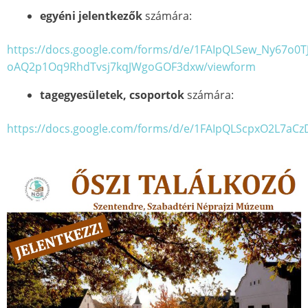
egyéni jelentkezők
számára:
https://docs.google.com/forms/d/e/1FAIpQLSew_Ny67o0T
oAQ2p1Oq9RhdTvsj7kqJWgoGOF3dxw/viewform
tagegyesületek, csoportok
számára:
https://docs.google.com/forms/d/e/1FAIpQLScpxO2L7a