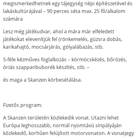
megismerkedhetnek egy tájegység népi építészetével és
lakáskultúrájával – 90 perces séta max. 25 fő/alkalom
számára
Lesz még játékudvar, ahol a mára már elfeledett
játékokat elevenítjük fel (rönkemelés, gúzsra dobás,
karikahajtó, mocsárjárás, gólyalábazás, stb.
5-féle kézműves foglalkozás – körmöcskézés, bőrözés,
óriás szappanbuborék készítés, stb. –
és maga a Skanzen körbesétálása.
Fizetős program:
A Skanzen területén közlekedik vonat. Utazni lehet
Európa leghosszabb, normál nyomtávú sínpályáján
közlekedő, korhűen felújított motorvonaton. A vonatjegy