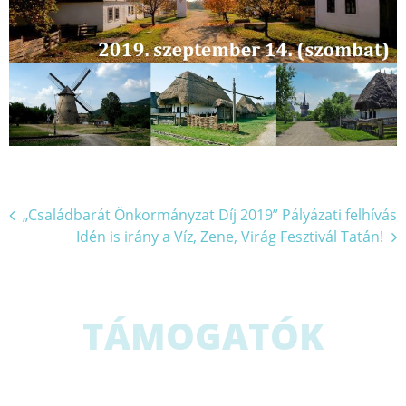
Bejegyzés
„Családbarát Önkormányzat Díj 2019” Pályázati felhívás
Idén is irány a Víz, Zene, Virág Fesztivál Tatán!
navigáció
TÁMOGATÓK