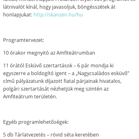
látnivalót kínál, hogy javasoljuk, böngésszétek át
honlapjukat:
http://skanzen.hu/hu
Programtervezet:
10 órakor megnyitó az Amfiteátrumban
11 órától Esküvő szertartások – 6 pár mondja ki
egyszerre a boldogító igent – a „Nagycsaládos esküvő”
című pályázatunk díjazott fiatal párjainak hivatalos,
polgári szertartását nézhetjük meg szintén az
Amfiteátrum területén.
Egyéb programlehetőségek:
5 db Tárlatvezetés – rövid séta keretében