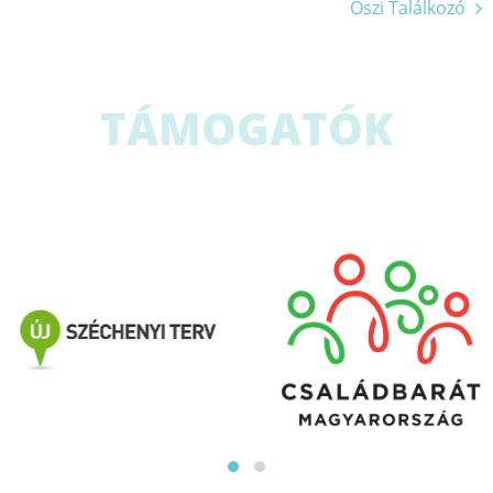
Őszi Találkozó
navigáció
TÁMOGATÓK