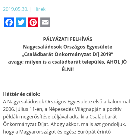
2019.05.30.
|
Hírek
Facebook
Twitter
Pinterest
Email
PÁLYÁZATI FELHÍVÁS
Nagycsaládosok Országos Egyesülete
„Családbarát Önkormányzat Díj 2019”
avagy; milyen is a családbarát település, AHOL JÓ
ÉLNI!
Háttér és célok:
A Nagycsaládosok Országos Egyesülete első alkalommal
2006. július 11-én, a Népesedés Világnapján a pozitív
példák megerősítése céljával adta ki a Családbarát
Önkormányzat Díjat. Ahogy akkor, ma is azt gondoljuk,
hogy a Magyarországot és egész Európát érintő