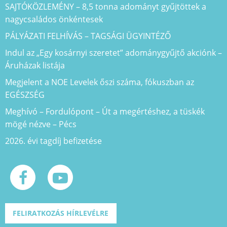
SAJTÓKÖZLEMÉNY – 8,5 tonna adományt gyűjtöttek a
nagycsaládos önkéntesek
PÁLYÁZATI FELHÍVÁS – TAGSÁGI ÜGYINTÉZŐ
Indul az „Egy kosárnyi szeretet” adománygyűjtő akciónk –
Áruházak listája
Megjelent a NOE Levelek őszi száma, fókuszban az
EGÉSZSÉG
Meghívó – Fordulópont – Út a megértéshez, a tüskék
mögé nézve – Pécs
2026. évi tagdíj befizetése
FELIRATKOZÁS HÍRLEVÉLRE