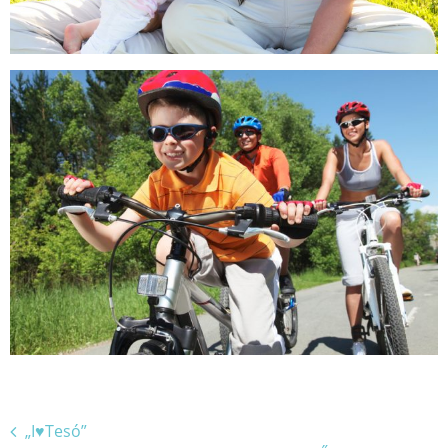
Bejegyzés
„I♥Tesó”