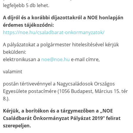
legfeljebb 5 db lehet.
A díjról és a korábbi díjazottakról a NOE honlapján
érdemes tájékozódni:
https://noe.hu/csaladbarat-onkormanyzatok/
A pályázatokat a polgármester hitelesítésével kérjük
beküldeni:
elektronikusan a
noe@noe.hu
e-mail címre,
valamint
postán tértivevénnyel a Nagycsaládosok Országos
Egyesülete postacímére (1056 Budapest, Március 15. tér
8.).
Kérjük, a borítékon és a tárgymezőben a „NOE
Családbarát Önkormányzat Pályázat 2019” felirat
szerepeljen.