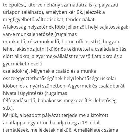
települést, kitérve néhány számadatra is (a pályázati
űrlapon található), amelyben kérjük, jelezzék a
megfigyelhető változásokat, tendenciákat.
A lakosság helyzetének főbb jellemzői, helyi sajátosságai:
van-e munkalehetőség (rugalmas
munkaidő, részmunkaidő, home-office, stb.), hogyan
lehet lakáshoz jutni (különös tekintettel a családalapítás
előtt állókra, a gyermekvállalást tervező fiatalokra és a
gyermeket nevelő
családokra). Milyenek a család és a munka
összeegyeztethetőségének helyi lehetőségei iskolai
időben és a nyári szünetben. A gyermek és családbarát
hivatali ügyintézés (rugalmas
félfogadási idő, babakocsis megközelítési lehetőség,
stb.).
Kérjük, a beadott pályázat terjedelme a kitöltött
adatlappal együtt ne haladja meg a 18 oldalt
(ismétlések, mellékletek nélkül). A mellékletek száma