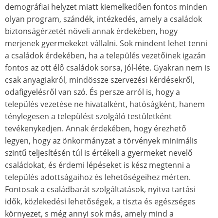
demográfiai helyzet miatt kiemelkedően fontos minden
olyan program, szándék, intézkedés, amely a családok
biztonságérzetét növeli annak érdekében, hogy
merjenek gyermekeket vállalni. Sok mindent lehet tenni
a családok érdekében, ha a település vezetőinek igazán
fontos az ott élő családok sorsa, jól-léte. Gyakran nem is
csak anyagiakról, mindössze szervezési kérdésekről,
odafigyelésről van szó. És persze arról is, hogy a
település vezetése ne hivatalként, hatóságként, hanem
ténylegesen a települést szolgáló testületként
tevékenykedjen. Annak érdekében, hogy érezhető
legyen, hogy az önkormányzat a törvények minimális
szintű teljesítésén túl is értékeli a gyermeket nevelő
családokat, és érdemi lépéseket is kész megtenni a
település adottságaihoz és lehetőségeihez mérten.
Fontosak a családbarát szolgáltatások, nyitva tartási
idők, közlekedési lehetőségek, a tiszta és egészséges
környezet, s még annyi sok más, amely mind a