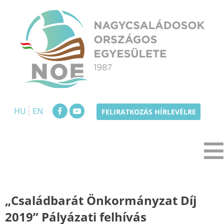
Skip
to
content
NOE
Nagycsaládosok Országos Egyesülete
HU
EN
FELIRATKOZÁS HÍRLEVÉLRE
„Családbarát Önkormányzat Díj
2019” Pályázati felhívás