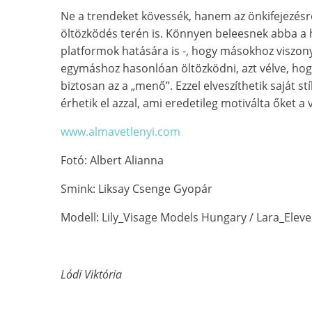
Ne a trendeket kövessék, hanem az önkifejezésr
öltözködés terén is. Könnyen beleesnek abba a 
platformok hatására is -, hogy másokhoz viszon
egymáshoz hasonlóan öltözködni, azt vélve, hog
biztosan az a „menő”. Ezzel elveszíthetik saját stí
érhetik el azzal, ami eredetileg motiválta őket a
www.almavetlenyi.com
Fotó: Albert Alianna
Smink: Liksay Csenge Gyopár
Modell: Lily_Visage Models Hungary / Lara_Ele
Lódi Viktória