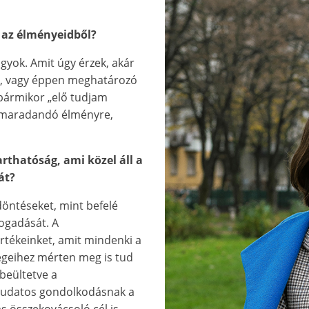
s az élményeidből?
agyok. Amit úgy érzek, akár
zó, vagy éppen meghatározó
 bármikor „elő tudjam
a maradandó élményre,
thatóság, ami közel áll a
át?
öntéseket, mint befelé
fogadását. A
értékeinket, amit mindenki a
égeihez mérten meg is tud
 beültetve a
 tudatos gondolkodásnak a
s összekovácsoló cél is