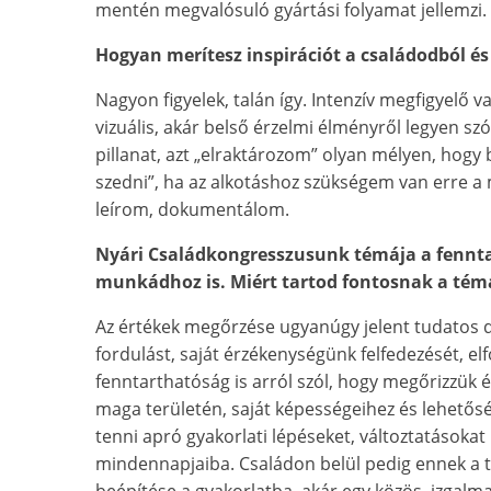
mentén megvalósuló gyártási folyamat jellemzi.
Hogyan merítesz inspirációt a családodból é
Nagyon figyelek, talán így. Intenzív megfigyelő v
vizuális, akár belső érzelmi élményről legyen s
pillanat, azt „elraktározom” olyan mélyen, hogy
szedni”, ha az alkotáshoz szükségem van erre 
leírom, dokumentálom.
Nyári Családkongresszusunk témája a fenntar
munkádhoz is. Miért tartod fontosnak a tém
Az értékek megőrzése ugyanúgy jelent tudatos d
fordulást, saját érzékenységünk felfedezését, el
fenntarthatóság is arról szól, hogy megőrizzük 
maga területén, saját képességeihez és lehetős
tenni apró gyakorlati lépéseket, változtatásokat
mindennapjaiba. Családon belül pedig ennek a
beépítése a gyakorlatba, akár egy közös, izgalma