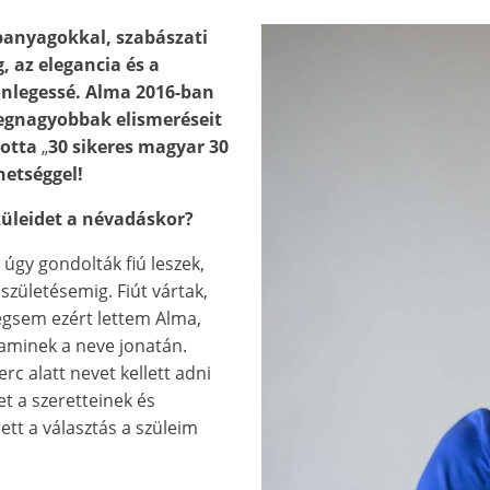
panyagokkal, szabászati
, az elegancia és a
önlegessé. Alma 2016-ban
legnagyobbak elismeréseit
totta
„
30 sikeres magyar 30
hetséggel!
szüleidet a névadáskor?
 úgy gondolták fiú leszek,
születésemig. Fiút vártak,
égsem ezért lettem Alma,
 aminek a neve jonatán.
rc alatt nevet kellett adni
t a szeretteinek és
tt a választás a szüleim