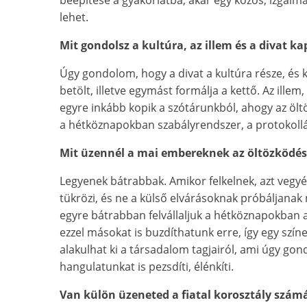
lehet.
Mit gondolsz a kultúra, az illem és a divat ka
Úgy gondolom, hogy a divat a kultúra része, és 
betölt, illetve egymást formálja a kettő. Az ille
egyre inkább kopik a szótárunkból, ahogy az öl
a hétköznapokban szabályrendszer, a protokollár
Mit üzennél a mai embereknek az öltözködést
Legyenek bátrabbak. Amikor felkelnek, azt vegy
tükrözi, és ne a külső elvárásoknak próbáljanak 
egyre bátrabban felvállaljuk a hétköznapokban a 
ezzel másokat is buzdíthatunk erre, így egy szí
alakulhat ki a társadalom tagjairól, ami úgy go
hangulatunkat is pezsdíti, élénkíti.
Van külön üzeneted a fiatal korosztály számá