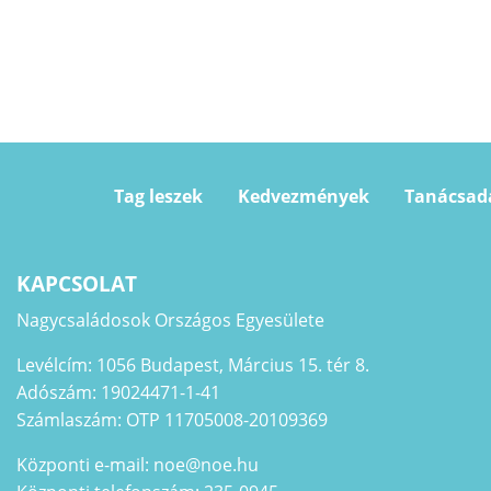
Tag leszek
Kedvezmények
Tanácsad
KAPCSOLAT
Nagycsaládosok Országos Egyesülete
Levélcím: 1056 Budapest, Március 15. tér 8.
Adószám: 19024471-1-41
Számlaszám: OTP 11705008-20109369
Központi e-mail: noe@noe.hu