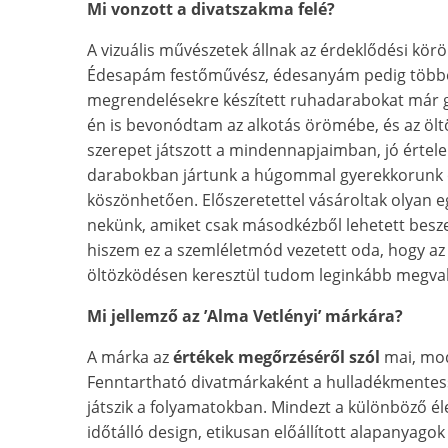
Mi vonzott a divatszakma felé?
A vizuális művészetek állnak az érdeklődési kö
Édesapám festőművész, édesanyám pedig többe
megrendelésekre készített ruhadarabokat már g
én is bevonódtam az alkotás örömébe, és az öl
szerepet játszott a mindennapjaimban, jó érte
darabokban jártunk a húgommal gyerekkorunk ót
köszönhetően. Előszeretettel vásároltak olyan e
nekünk, amiket csak másodkézből lehetett besze
hiszem ez a szemléletmód vezetett oda, hogy az 
öltözködésen keresztül tudom leginkább megval
Mi jellemző az ’Alma Vetlényi’ márkára?
A márka az
értékek megőrzéséről szól
mai, mo
Fenntartható divatmárkaként a hulladékmentes
játszik a folyamatokban. Mindezt a különböző é
időtálló design, etikusan előállított alapanyago