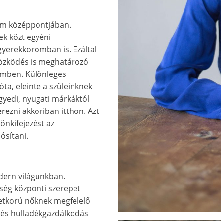
röm középpontjában.
k közt egyéni
yerekkoromban is. Ezáltal
tözködés is meghatározó
lemben. Különleges
a, eleinte a szüleinknek
gyedi, nyugati márkáktól
rezni akkoriban itthon. Azt
önkifejezést az
ósítani.
dern világunkban.
ség központi szerepet
letkorú nőknek megfelelő
k és hulladékgazdálkodás