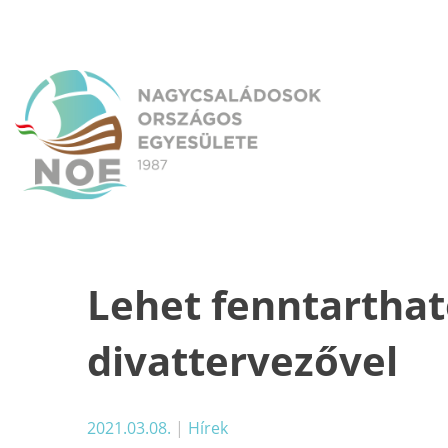
Skip
to
content
NOE
Nagycsaládosok Országos Egyesülete
Lehet fenntartható
divattervezővel
2021.03.08.
|
Hírek