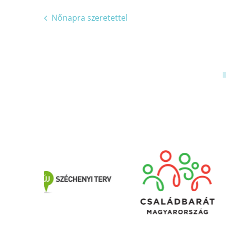
Bejegyzés
Nőnapra szeretettel
navigáció