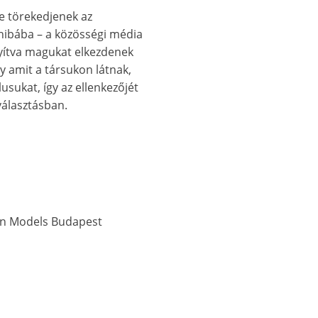
e törekedjenek az
hibába – a közösségi média
yítva magukat elkezdenek
y amit a társukon látnak,
lusukat, így az ellenkezőjét
 választásban.
ven Models Budapest