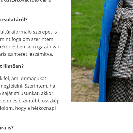
pcsolatáról?
kultúraformáló szerepet is
m, mint fogalom szerintem
tözködésben sem igazán van
is színteret leszámítva.
 illetően?
ék fel, ami önmagukat
megfelelni. Szerintem, ha
saját stílusunkat, akkor
nesebb és őszintébb összkép
ndolom, hogy a hétköznapi
ra is?