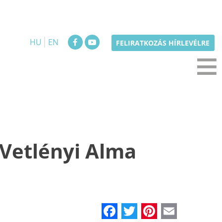
HU
EN
≡
FELIRATKOZÁS HÍRLEVÉLRE
 Vetlényi Alma
Facebook
Twitter
Pinteres
Email