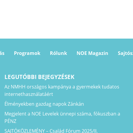
ás
Programok
Rólunk
NOE Magazin
Sajtó
LEGUTÓBBI BEJEGYZÉSEK
Az NMHH országos kampánya a gyermekek tudatos
internethasználatáért
Élményekben gazdag napok Zánkán
Megjelent a NOE Levelek ünnepi száma, fókuszban a
PÉNZ
SAJTÓKÖZLEMÉNY – Család Fórum 2025/II.