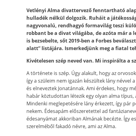
Vetlényi Alma divattervező fenntartható ala
hulladék nélkül dolgozik. Ruháit a játékosság
nagyvonalú, rendhagyó formavilág teszi kül
robbant be a divat világába, de azóta már a 
is bezsebelte, sőt 2019-ben a Forbes beválasz
alatt” listájára. Ismerkedjünk meg a fiatal te
Kivételesen szép neved van. Mi inspirálta a 
A története is szép. Úgy alakult, hogy az orvosok
így a szüleim nem igazán készültek lány névvel a 
és elneveztek Jonatánnak. Ami érdekes, hogy m
habár köztudottan létezik egy olyan alma típus,
Mindenki meglepetésére lány érkezett, így pár pe
nekem. Édesapám előszeretettel ad fantázianeve
édesanyámat akkoriban Almának becézte. Így ese
szerelméből fakadó névre, ami az Alma.