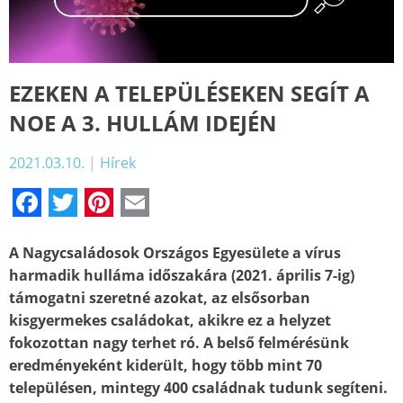
EZEKEN A TELEPÜLÉSEKEN SEGÍT A
NOE A 3. HULLÁM IDEJÉN
2021.03.10.
|
Hírek
Facebook
Twitter
Pinterest
Email
A Nagycsaládosok Országos Egyesülete a vírus
harmadik hulláma időszakára (2021. április 7-ig)
támogatni szeretné azokat, az elsősorban
kisgyermekes családokat, akikre ez a helyzet
fokozottan nagy terhet ró. A belső felmérésünk
eredményeként kiderült, hogy több mint 70
településen, mintegy 400 családnak tudunk segíteni.