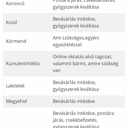
Koroncó
gyógyszerek kiváltása
Bevásárlás intézése,
Kosd
gyógyszerek kiváltása
Ami szükséges,egyéni
Körmend
egyeztetéssel
Online oktatás:alsó tagozat,
Kunszentmiklós
valamint bármi, amire szükség
van
Bevásárlás intézése,
Lakitelek
gyógyszerek kiváltása
Megyehid
Bevásárlás intézése
Bevásárlás intézése, postára
járás, csekkbefizetés,
gyógyszerek kiváltása;