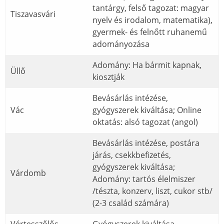
tantárgy, felső tagozat: magyar
Tiszavasvári
nyelv és irodalom, matematika),
gyermek- és felnőtt ruhanemű
adományozása
Adomány: Ha bármit kapnak,
Üllő
kiosztják
Bevásárlás intézése,
Vác
gyógyszerek kiváltása; Online
oktatás: alsó tagozat (angol)
Bevásárlás intézése, postára
járás, csekkbefizetés,
gyógyszerek kiváltása;
Várdomb
Adomány: tartós élelmiszer
/tészta, konzerv, liszt, cukor stb/
(2-3 család számára)
Vértesszőlős
Gyógyszerek kiváltása