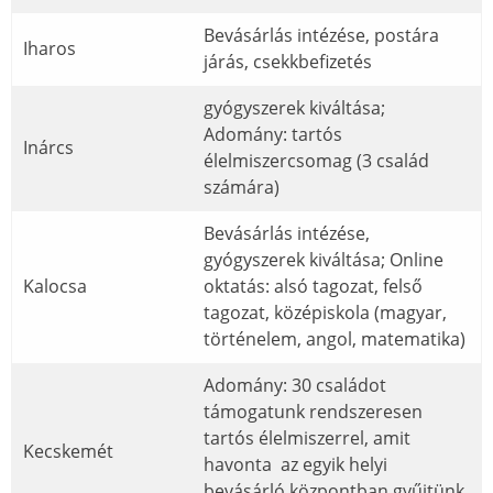
Bevásárlás intézése, postára
Iharos
járás, csekkbefizetés
gyógyszerek kiváltása;
Adomány: tartós
Inárcs
élelmiszercsomag (3 család
számára)
Bevásárlás intézése,
gyógyszerek kiváltása; Online
Kalocsa
oktatás: alsó tagozat, felső
tagozat, középiskola (magyar,
történelem, angol, matematika)
Adomány: 30 családot
támogatunk rendszeresen
tartós élelmiszerrel, amit
Kecskemét
havonta az egyik helyi
bevásárló központban gyűjtünk