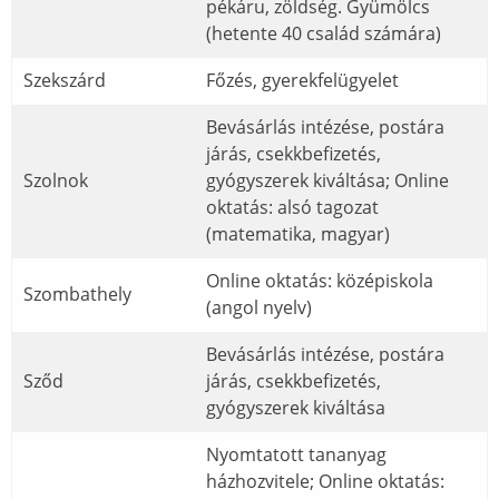
pékáru, zöldség. Gyümölcs
(hetente 40 család számára)
Szekszárd
Főzés, gyerekfelügyelet
Bevásárlás intézése, postára
járás, csekkbefizetés,
Szolnok
gyógyszerek kiváltása; Online
oktatás: alsó tagozat
(matematika, magyar)
Online oktatás: középiskola
Szombathely
(angol nyelv)
Bevásárlás intézése, postára
Sződ
járás, csekkbefizetés,
gyógyszerek kiváltása
Nyomtatott tananyag
házhozvitele; Online oktatás: