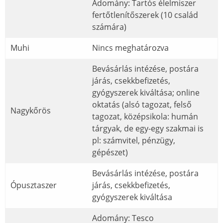
Adomány: Tartós élelmiszer
fertőtlenítőszerek (10 család
számára)
Muhi
Nincs meghatározva
Bevásárlás intézése, postára
járás, csekkbefizetés,
gyógyszerek kiváltása; online
oktatás (alsó tagozat, felső
Nagykőrös
tagozat, középsikola: humán
tárgyak, de egy-egy szakmai is
pl: számvitel, pénzügy,
gépészet)
Bevásárlás intézése, postára
Ópusztaszer
járás, csekkbefizetés,
gyógyszerek kiváltása
Adomány: Tesco