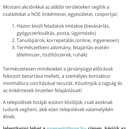
Mostani akciónkkal az alábbi területeken segítik a
családokat a NOE önkéntesei, egyesületei, csoportjai:
Házon kívüli feladatok intézése (bevásárlás,
gyógyszerkiváltás, posta, ügyintézés)
Tanulópárok, korrepetálás (online, ingyenesen)
Természetbeni adomány, felajánlás esetén
(élelmiszer, tisztítószerek, ruhák)
Természetesen mindezeket a járványügyi előírások
fokozott betartása mellett, a személyes kontaktus
minimálisra szorításával tesszük. Köszönjük a tagság és
az önkéntesek önzetlen felajánlásait!
A települések listáját ezúton közöljük, csak azoknak
tudunk segíteni, akik ezen települések valamelyikén
élnek.
Jelentkezni lehet a
noesegit@noe.hu
címen, kérjük az