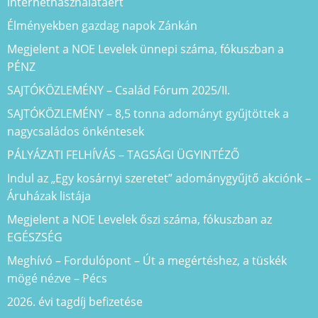
internethasználatáért
Élményekben gazdag napok Zánkán
Megjelent a NOE Levelek ünnepi száma, fókuszban a
PÉNZ
SAJTÓKÖZLEMÉNY – Család Fórum 2025/II.
SAJTÓKÖZLEMÉNY – 8,5 tonna adományt gyűjtöttek a
nagycsaládos önkéntesek
PÁLYÁZATI FELHÍVÁS – TAGSÁGI ÜGYINTÉZŐ
Indul az „Egy kosárnyi szeretet” adománygyűjtő akciónk –
Áruházak listája
Megjelent a NOE Levelek őszi száma, fókuszban az
EGÉSZSÉG
Meghívó – Fordulópont – Út a megértéshez, a tüskék
mögé nézve – Pécs
2026. évi tagdíj befizetése