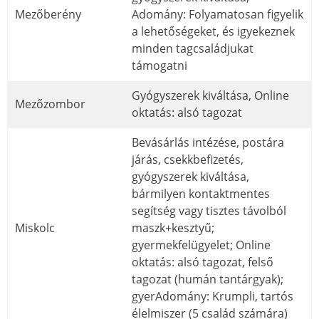
Mezőberény
Adomány: Folyamatosan figyelik
a lehetőségeket, és igyekeznek
minden tagcsaládjukat
támogatni
Gyógyszerek kiváltása, Online
Mezőzombor
oktatás: alsó tagozat
Bevásárlás intézése, postára
járás, csekkbefizetés,
gyógyszerek kiváltása,
bármilyen kontaktmentes
segítség vagy tisztes távolból
Miskolc
maszk+kesztyű;
gyermekfelügyelet; Online
oktatás: alsó tagozat, felső
tagozat (humán tantárgyak);
gyerAdomány: Krumpli, tartós
élelmiszer (5 család számára)