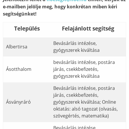
e-mailben jelölje meg, hogy konkrétan miben kéri
segítségünket!
Település
Felajánlott segítség
Bevásárlás intézése,
Albertirsa
gyógyszerek kiváltása
bevásárlás intézése, postára
Ásotthalom
járás, csekkbefizetés,
gyógyszerek kiváltása
Bevásárlás intézése, postára
járás, csekkbefizetés,
Ásványráró
gyógyszerek kiváltása; Online
oktatás: alsó tagozat (olvasás,
szövegértés, matematika)
Bevásárlás intézése,