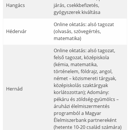
Hangács
járás, csekkbefizetés,
gyógyszerek kiváltása
Online oktatás: alsó tagozat
Hédervár
(olvasás, szövegértés,
matematika)
Online oktatás: alsó tagozat,
felső tagozat, középiskola
(kémia, matematika,
történelem, földrajz, angol,
német – közismereti tárgyak,
középiskolás szaktárgyak
Hernád
korlátozottan); Adomány:
pékáru és zöldség-gyümölcs –
áruházi élelmiszermentés
programból a Magyar
Élelmiszerbank partnereként
(hetente 10-20 család számára)