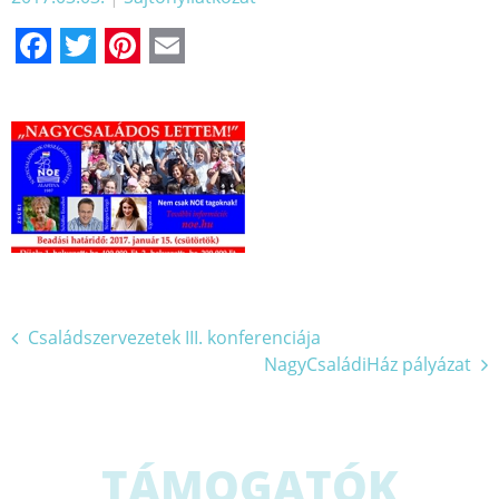
Facebook
Twitter
Pinterest
Email
Bejegyzés
Családszervezetek III. konferenciája
NagyCsaládiHáz pályázat
navigáció
TÁMOGATÓK