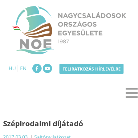
Skip
to
content
NOE
Nagycsaládosok Országos Egyesülete
HU
EN
FELIRATKOZÁS HÍRLEVÉLRE
Szépirodalmi díjátadó
2017.03.03.
|
Sajtónyilatkozat