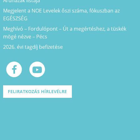
Áruházak listája
Megjelent a NOE Levelek őszi száma, fókuszban az
EGÉSZSÉG
Meghívó – Fordulópont – Út a megértéshez, a tüskék
mögé nézve – Pécs
2026. évi tagdíj befizetése
FELIRATKOZÁS HÍRLEVÉLRE