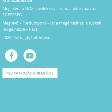
Áruházak listája
Megjelent a NOE Levelek őszi száma, fókuszban az
EGÉSZSÉG
Meghívó – Fordulópont – Út a megértéshez, a tüskék
mögé nézve – Pécs
2026. évi tagdíj befizetése
FELIRATKOZÁS HÍRLEVÉLRE