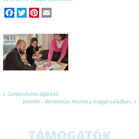
Facebook
Twitter
Pinterest
Email
Bejegyzés
Szépirodalmi díjátadó
Jelenlét – láthatatlan munka a (nagy)családban
navigáció
TÁMOGATÓK