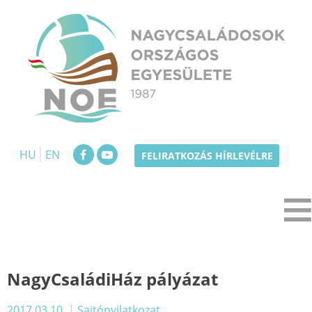
Skip
to
content
NOE
Nagycsaládosok Országos Egyesülete
HU
EN
FELIRATKOZÁS HÍRLEVÉLRE
NagyCsaládiHáz pályázat
2017.03.10.
|
Sajtónyilatkozat