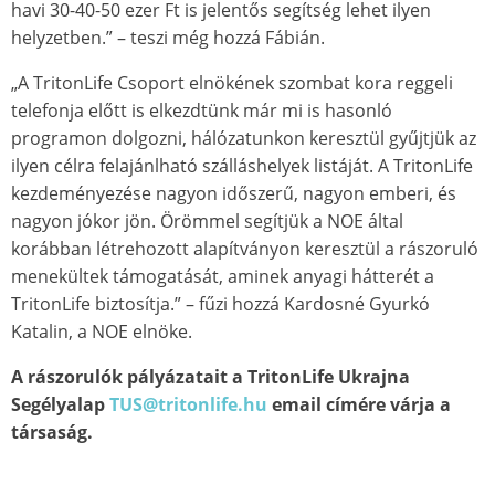
havi 30-40-50 ezer Ft is jelentős segítség lehet ilyen
helyzetben.” – teszi még hozzá Fábián.
„A TritonLife Csoport elnökének szombat kora reggeli
telefonja előtt is elkezdtünk már mi is hasonló
programon dolgozni, hálózatunkon keresztül gyűjtjük az
ilyen célra felajánlható szálláshelyek listáját. A TritonLife
kezdeményezése nagyon időszerű, nagyon emberi, és
nagyon jókor jön. Örömmel segítjük a NOE által
korábban létrehozott alapítványon keresztül a rászoruló
menekültek támogatását, aminek anyagi hátterét a
TritonLife biztosítja.” – fűzi hozzá Kardosné Gyurkó
Katalin, a NOE elnöke.
A rászorulók pályázatait a TritonLife Ukrajna
Segélyalap
TUS@tritonlife.hu
email címére várja a
társaság.