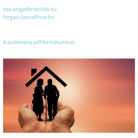
dax.kinga@tritonlife.hu
forgacs.laura@noe.hu
A közlemény pdf formátumban