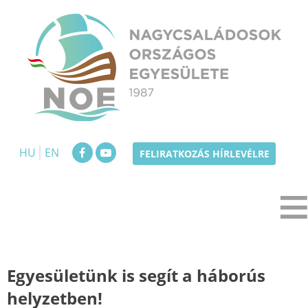
Skip
to
content
NOE
Nagycsaládosok Országos Egyesülete
HU
EN
FELIRATKOZÁS HÍRLEVÉLRE
Egyesületünk is segít a háborús
helyzetben!