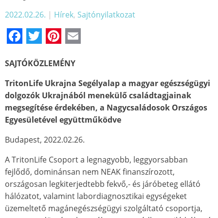
2022.02.26.
|
Hírek
,
Sajtónyilatkozat
Facebook
Twitter
Pinterest
Email
SAJTÓKÖZLEMÉNY
TritonLife Ukrajna Segélyalap a magyar egészségügyi
dolgozók Ukrajnából menekülő családtagjainak
megsegítése érdekében, a Nagycsaládosok Országos
Egyesületével együttműködve
Budapest, 2022.02.26.
A TritonLife Csoport a legnagyobb, leggyorsabban
fejlődő, dominánsan nem NEAK finanszírozott,
országosan legkiterjedtebb fekvő,- és járóbeteg ellátó
hálózatot, valamint labordiagnosztikai egységeket
üzemeltető magánegészségügyi szolgáltató csoportja,