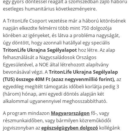
egy gyors döntéssel reagált a szomszédban zajló háború
esetleges humanitárius következményeire.
A TritonLife Csoport vezetése már a háború kitörésének
napján elkezdte felmérni több mint 750 dolgozója
körében az igényeket, és látva a probléma nagyságát,
úgy döntött, hogy azonnali hatállyal egy speciális
TritonLife Ukrajna Segélyalapot
hoz létre. Az alap
felhasználását a Nagycsaládosok Országos
Egyesületével, a NOE által létrehozott alapítvány
bevonásával végzi. A
TritonLife Ukrajna Segélyalap
(TUS) összege 40M Ft
(azaz negyvenmillió forint),
az
egyedileg megítélt támogatás időbeli korlátja pedig 3
(három) hónap, ami egyedi döntés alapján két
alkalommal ugyanennyivel meghosszabbítható.
A program mindazon
Magyarországon
fő-, vagy
részmunkaidőben, vagy bármilyen közreműködői
jogviszonyban az
egészségügyben dolgozó
kollégánk