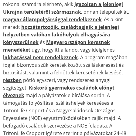
rokonai számára elérhető, akik
igazoltan a jelenlegi
Ukrajna területéről származnak
, onnan települtek át,
magyar állampolgársággal rendelkeznek
, és a kint
maradt
hozzátartozóik, családtagjaik a jelenlegi
helyzetben valóban lakóhelyük elhagyására
kényszerülnek
és
Magyarországon keresnek
menedéket
úgy, hogy itt állandó, vagy ideiglenes
lakhatással nem rendelkeznek
. A program magában
foglal bizonyos szűk keretek között szálláskeresést és
biztosítást, valamint a felnőttek keresetének kiesését
részben
pótló egyszeri, vagy rendszeres anyagi
segítséget.
Kiskorú gyermekes családok előnyt
élveznek
majd a pályázatok elbírálása során. A
támogatás folyósítása, szálláshelyek kereséses a
TritonLife Csoport és a Nagycsaládosok Országos
Egyesülete (NOE) együttműködésében zajlik majd. A
befogadó családok szervezése a NOE feladata. A
TritonLife Csoport ígérete szerint a pályázatokat 24-48