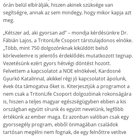
órán belül elbírálják, hiszen akinek szüksége van
segítségre, annak az sem mindegy, hogy mikor kapja azt
meg.
„Kétszer ad, aki gyorsan ad” – mondja kérdésünkre Dr.
Fábián Lajos, a TritonLife Csoport társtulajdonos elnöke.
„Több, mint 750 dolgozónknak kiküldött belső
körlevelemre is jelentős érdeklődés mutatkozott tegnap.
Vezetésünk ezért gyors hétvégi döntést hozott.
Felvettem a kapcsolatot a NOE elnökével, Kardosné
Gyurkó Katalinnal, akikkel régi jó kapcsolatot ápolunk,
évek óta támogatva őket is. Kiterjesztjük a programot a
nem csak a TritonLife Csoport dolgozóinak rokonságára
is, hiszen a teljes magyar egészségügyben ebben a kis
országban együtt sírunk és együtt nevetünk, legfőbb
értékünk az ember maga. Ez azonban valóban csak egy
gyorssegély program, ebből önmagában családok
tartósan megélni nem fognak, de egy felnőttre vetítve