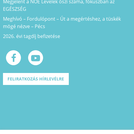
Megjelent a NOE Levelek őszi száma, fókuszban az
EGÉSZSÉG
Meghívó – Fordulópont – Út a megértéshez, a tüskék
mögé nézve – Pécs
2026. évi tagdíj befizetése
FELIRATKOZÁS HÍRLEVÉLRE