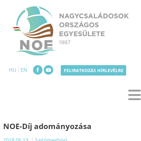
Skip
to
content
NOE
Nagycsaládosok Országos Egyesülete
HU
EN
FELIRATKOZÁS HÍRLEVÉLRE
NOE-Díj adományozása
2018.06.13.
|
Sajtómeghívó