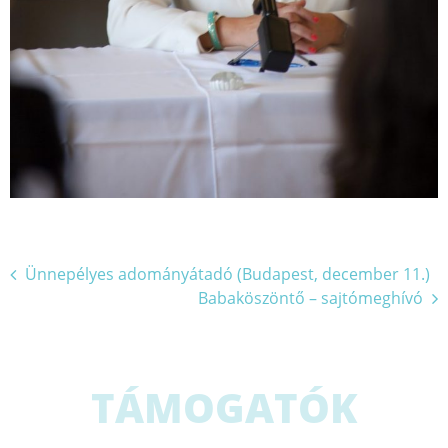
Bejegyzés
Ünnepélyes adományátadó (Budapest, december 11.)
Babaköszöntő – sajtómeghívó
navigáció
TÁMOGATÓK