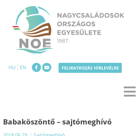
Skip
to
content
NOE
Nagycsaládosok Országos Egyesülete
HU
EN
FELIRATKOZÁS HÍRLEVÉLRE
Babaköszöntő – sajtómeghívó
2018.06.29.
|
Sajtómeghívó