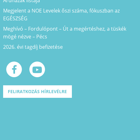
Áruházak listája
Megjelent a NOE Levelek őszi száma, fókuszban az
EGÉSZSÉG
Meghívó – Fordulópont – Út a megértéshez, a tüskék
mögé nézve – Pécs
2026. évi tagdíj befizetése
FELIRATKOZÁS HÍRLEVÉLRE