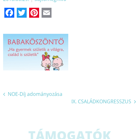
Facebook
Twitter
Pinterest
Email
Bejegyzés
NOE-Díj adományozása
IX. CSALÁDKONGRESSZUS
navigáció
TÁMOGATÓK