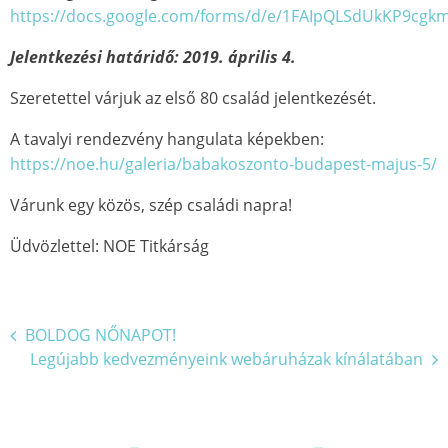
https://docs.google.com/forms/d/e/1FAIpQLSdUkKP9
Jelentkezési határidő: 2019. április 4.
Szeretettel várjuk az első 80 család jelentkezését.
A tavalyi rendezvény hangulata képekben:
https://noe.hu/galeria/babakoszonto-budapest-majus-5/
Várunk egy közös, szép családi napra!
Üdvözlettel: NOE Titkárság
Bejegyzés
BOLDOG NŐNAPOT!
Legújabb kedvezményeink webáruházak kínálatában
navigáció