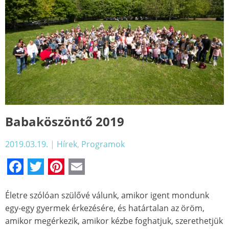
Babaköszöntő 2019
2019.03.19.
|
Hírek
,
Programok
Facebook
Twitter
Pinterest
Email
Életre szólóan szülővé válunk, amikor igent mondunk
egy-egy gyermek érkezésére, és határtalan az öröm,
amikor megérkezik, amikor kézbe foghatjuk, szerethetjük