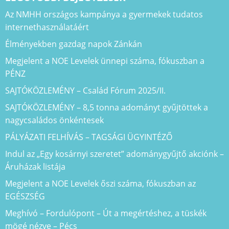
Az NMHH országos kampánya a gyermekek tudatos
internethasználatáért
Élményekben gazdag napok Zánkán
Megjelent a NOE Levelek ünnepi száma, fókuszban a
PÉNZ
SAJTÓKÖZLEMÉNY – Család Fórum 2025/II.
SAJTÓKÖZLEMÉNY – 8,5 tonna adományt gyűjtöttek a
nagycsaládos önkéntesek
PÁLYÁZATI FELHÍVÁS – TAGSÁGI ÜGYINTÉZŐ
Indul az „Egy kosárnyi szeretet” adománygyűjtő akciónk –
Áruházak listája
Megjelent a NOE Levelek őszi száma, fókuszban az
EGÉSZSÉG
Meghívó – Fordulópont – Út a megértéshez, a tüskék
mögé nézve – Pécs