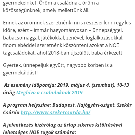
gyermekeinket. Öröm a családnak, öröm a
közösségünknek, amely mellettünk áll.
Ennek az örömnek szeretnénk mi is részesei lenni egy kis
időre, ezért – immár hagyományosan – ünnepséggel,
babacsomaggal, játékokkal, zenével, foglalkozásokkal,
finom ebéddel szeretnénk köszönteni azokat a NOE
tagcsaládokat, ahol 2018-ban újszülött baba érkezett!
Gyertek, ünnepeljük együtt, nagyobb körben is a
gyermekáldást!
Az esemény időpontja: 2019. május 4. (szombat), 10-13
óráig
Meghivo a csaladoknak 2019
A program
helyszíne:
Budapest, Hajógyári-sziget, Szekér
Csárda
http://www.szekercsarda.hu/
A jelentkezés kizárólag az űrlap sikeres kitöltésével
lehetséges NOE tagok számára: