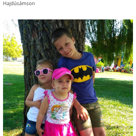
Hajdúsámson