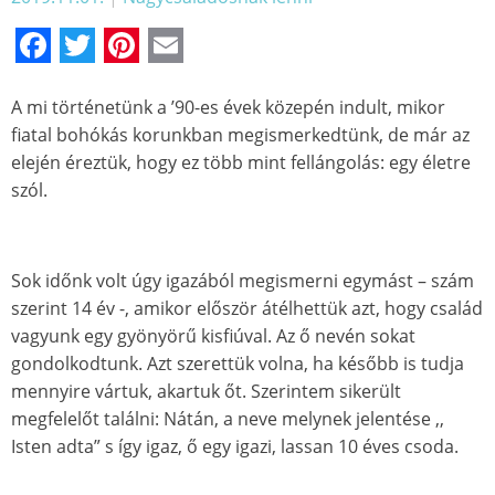
Facebook
Twitter
Pinterest
Email
A mi történetünk a ’90-es évek közepén indult, mikor
fiatal bohókás korunkban megismerkedtünk, de már az
elején éreztük, hogy ez több mint fellángolás: egy életre
szól.
Sok időnk volt úgy igazából megismerni egymást – szám
szerint 14 év -, amikor először átélhettük azt, hogy család
vagyunk egy gyönyörű kisfiúval. Az ő nevén sokat
gondolkodtunk. Azt szerettük volna, ha később is tudja
mennyire vártuk, akartuk őt. Szerintem sikerült
megfelelőt találni: Nátán, a neve melynek jelentése ,,
Isten adta” s így igaz, ő egy igazi, lassan 10 éves csoda.