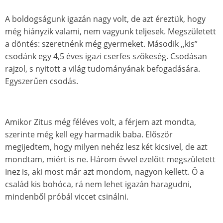
A boldogságunk igazán nagy volt, de azt éreztük, hogy
még hiányzik valami, nem vagyunk teljesek. Megszületett
a döntés: szeretnénk még gyermeket. Második ,,kis”
csodánk egy 4,5 éves igazi cserfes szőkeség. Csodásan
rajzol, s nyitott a világ tudományának befogadására.
Egyszerűen csodás.
Amikor Zitus még féléves volt, a férjem azt mondta,
szerinte még kell egy harmadik baba. Először
megijedtem, hogy milyen nehéz lesz két kicsivel, de azt
mondtam, miért is ne. Három évvel ezelőtt megszületett
Inez is, aki most már azt mondom, nagyon kellett. Ő a
család kis bohóca, rá nem lehet igazán haragudni,
mindenből próbál viccet csinálni.