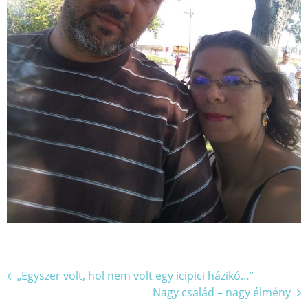
Bejegyzés
„Egyszer volt, hol nem volt egy icipici házikó…”
Nagy család – nagy élmény
navigáció