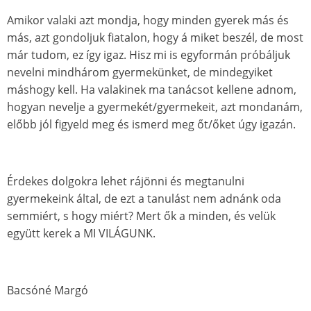
Amikor valaki azt mondja, hogy minden gyerek más és
más, azt gondoljuk fiatalon, hogy á miket beszél, de most
már tudom, ez így igaz. Hisz mi is egyformán próbáljuk
nevelni mindhárom gyermekünket, de mindegyiket
máshogy kell. Ha valakinek ma tanácsot kellene adnom,
hogyan nevelje a gyermekét/gyermekeit, azt mondanám,
előbb jól figyeld meg és ismerd meg őt/őket úgy igazán.
Érdekes dolgokra lehet rájönni és megtanulni
gyermekeink által, de ezt a tanulást nem adnánk oda
semmiért, s hogy miért? Mert ők a minden, és velük
együtt kerek a MI VILÁGUNK.
Bacsóné Margó