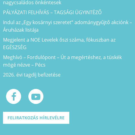
nagycsaládos önkéntesek
PÁLYÁZATI FELHÍVÁS – TAGSÁGI ÜGYINTÉZŐ
Indul az „Egy kosárnyi szeretet” adománygyűjtő akciónk –
Áruházak listája
Megjelent a NOE Levelek őszi száma, fókuszban az
EGÉSZSÉG
Meghívó – Fordulópont – Út a megértéshez, a tüskék
mögé nézve – Pécs
2026. évi tagdíj befizetése
FELIRATKOZÁS HÍRLEVÉLRE