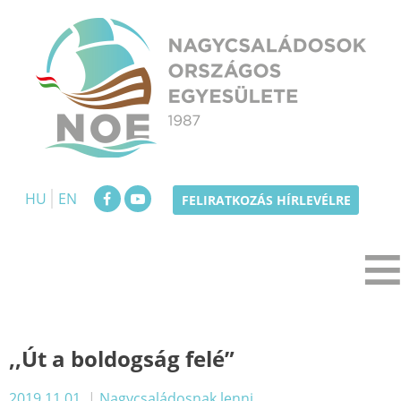
Skip
to
content
NOE
Nagycsaládosok Országos Egyesülete
HU
EN
FELIRATKOZÁS HÍRLEVÉLRE
,,Út a boldogság felé”
2019.11.01.
|
Nagycsaládosnak lenni