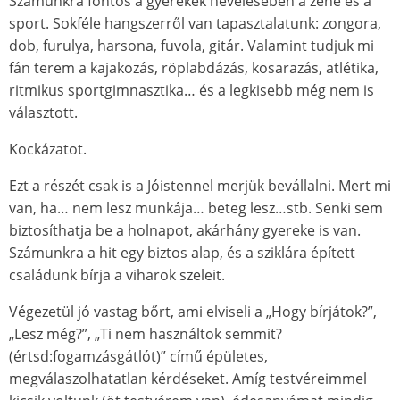
Számunkra fontos a gyerekek nevelésében a zene és a
sport. Sokféle hangszerről van tapasztalatunk: zongora,
dob, furulya, harsona, fuvola, gitár. Valamint tudjuk mi
fán terem a kajakozás, röplabdázás, kosarazás, atlétika,
ritmikus sportgimnasztika… és a legkisebb még nem is
választott.
Kockázatot.
Ezt a részét csak is a Jóistennel merjük bevállalni. Mert mi
van, ha… nem lesz munkája… beteg lesz…stb. Senki sem
biztosíthatja be a holnapot, akárhány gyereke is van.
Számunkra a hit egy biztos alap, és a sziklára épített
családunk bírja a viharok szeleit.
Végezetül jó vastag bőrt, ami elviseli a „Hogy bírjátok?”,
„Lesz még?”, „Ti nem használtok semmit?
(értsd:fogamzásgátlót)” című épületes,
megválaszolhatatlan kérdéseket. Amíg testvéreimmel