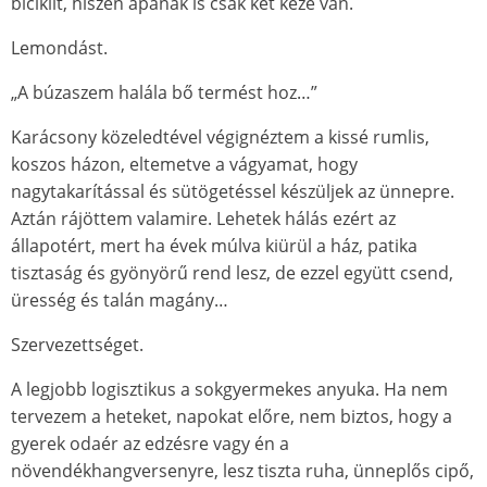
biciklit, hiszen apának is csak két keze van.
Lemondást.
„A búzaszem halála bő termést hoz…”
Karácsony közeledtével végignéztem a kissé rumlis,
koszos házon, eltemetve a vágyamat, hogy
nagytakarítással és sütögetéssel készüljek az ünnepre.
Aztán rájöttem valamire. Lehetek hálás ezért az
állapotért, mert ha évek múlva kiürül a ház, patika
tisztaság és gyönyörű rend lesz, de ezzel együtt csend,
üresség és talán magány…
Szervezettséget.
A legjobb logisztikus a sokgyermekes anyuka. Ha nem
tervezem a heteket, napokat előre, nem biztos, hogy a
gyerek odaér az edzésre vagy én a
növendékhangversenyre, lesz tiszta ruha, ünneplős cipő,