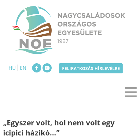
Skip
to
content
NOE
Nagycsaládosok Országos Egyesülete
HU
EN
FELIRATKOZÁS HÍRLEVÉLRE
„Egyszer volt, hol nem volt egy
icipici házikó…”