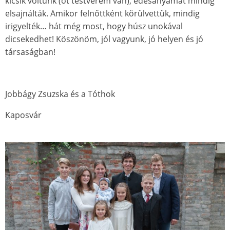
kicsik voltunk (öt testvérem van), édesanyámat mindig
elsajnálták. Amikor felnőttként körülvettük, mindig
irigyelték… hát még most, hogy húsz unokával
dicsekedhet! Köszönöm, jól vagyunk, jó helyen és jó
társaságban!
Jobbágy Zsuzska és a Tóthok
Kaposvár