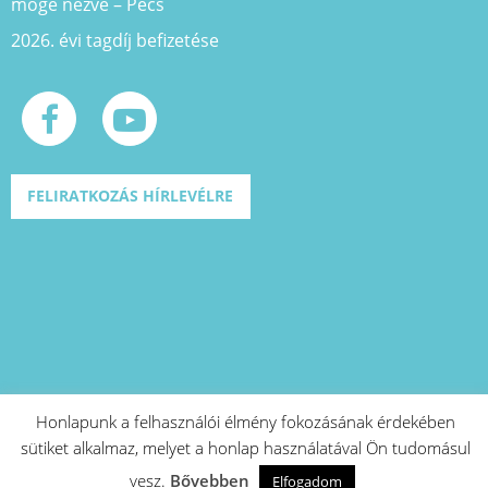
mögé nézve – Pécs
2026. évi tagdíj befizetése
FELIRATKOZÁS HÍRLEVÉLRE
Honlapunk a felhasználói élmény fokozásának érdekében
sütiket alkalmaz, melyet a honlap használatával Ön tudomásul
A projekt azonosító száma: EFOP-1.2.1-
vesz.
Bővebben
15-2016-00573
Elfogadom