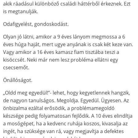
akik ráadásul különböző családi háttérből érkeznek. Ezt
is megtanulják.
Odafigyelést, gondoskodást.
Olyan jó látni, amikor a 9 éves lányom megmossa a 6
éves húga haját, mert ugye anyának is csak két keze van.
Vagy amikor a 16 éves kamasz fiam tisztába teszi a
kisöccsét. Neki már nem lesz probléma ellátni egy
csecsemőt.
Önállóságot.
„Oldd meg egyedül!”- lehet, hogy kegyetlennek hangzik,
de nagyon tanulságos. Megoldja. Egyedül. Ügyesen. Az
önbizalma ezáltal erősödik, a problémamegoldó
készsége pedig folyamatosan fejlődik. A 10 éves elindítja
a mosógépet, ha a kedvenc ruhája koszos, kivasalja az
ingét, ha szüksége van rá, vagy megjavítja a defektes