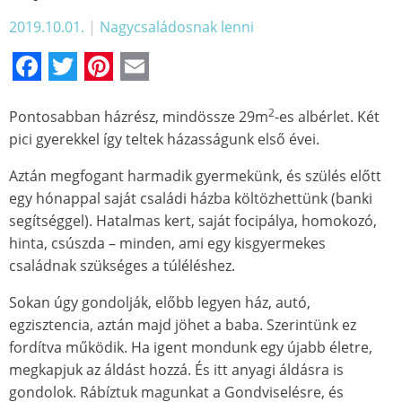
2019.10.01.
|
Nagycsaládosnak lenni
Facebook
Twitter
Pinterest
Email
2
Pontosabban házrész, mindössze 29m
-es albérlet. Két
pici gyerekkel így teltek házasságunk első évei.
Aztán megfogant harmadik gyermekünk, és szülés előtt
egy hónappal saját családi házba költözhettünk (banki
segítséggel). Hatalmas kert, saját focipálya, homokozó,
hinta, csúszda – minden, ami egy kisgyermekes
családnak szükséges a túléléshez.
Sokan úgy gondolják, előbb legyen ház, autó,
egzisztencia, aztán majd jöhet a baba. Szerintünk ez
fordítva működik. Ha igent mondunk egy újabb életre,
megkapjuk az áldást hozzá. És itt anyagi áldásra is
gondolok. Rábíztuk magunkat a Gondviselésre, és