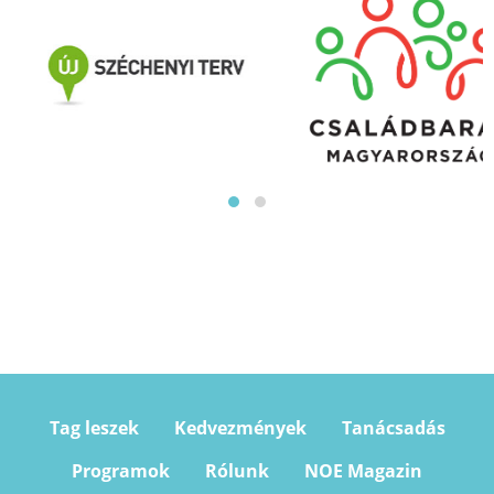
Tag leszek
Kedvezmények
Tanácsadás
Programok
Rólunk
NOE Magazin