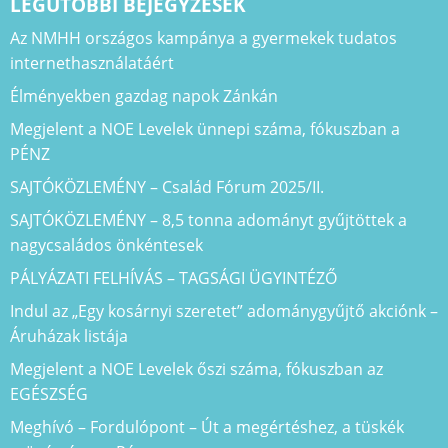
LEGUTÓBBI BEJEGYZÉSEK
Az NMHH országos kampánya a gyermekek tudatos
internethasználatáért
Élményekben gazdag napok Zánkán
Megjelent a NOE Levelek ünnepi száma, fókuszban a
PÉNZ
SAJTÓKÖZLEMÉNY – Család Fórum 2025/II.
SAJTÓKÖZLEMÉNY – 8,5 tonna adományt gyűjtöttek a
nagycsaládos önkéntesek
PÁLYÁZATI FELHÍVÁS – TAGSÁGI ÜGYINTÉZŐ
Indul az „Egy kosárnyi szeretet” adománygyűjtő akciónk –
Áruházak listája
Megjelent a NOE Levelek őszi száma, fókuszban az
EGÉSZSÉG
Meghívó – Fordulópont – Út a megértéshez, a tüskék