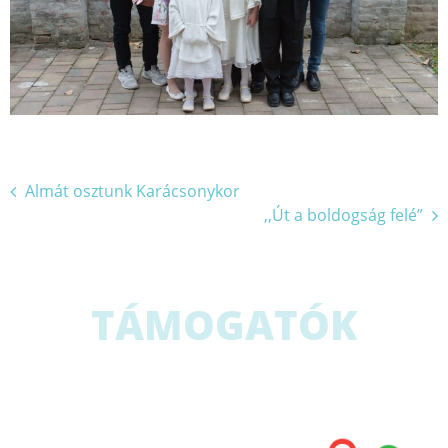
Bejegyzés
Almát osztunk Karácsonykor
,,Út a boldogság felé”
navigáció
TÁMOGATÓK