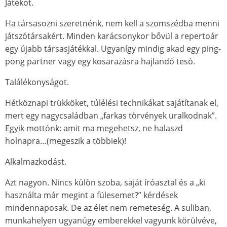
Játékot.
Ha társasozni szeretnénk, nem kell a szomszédba menni
játszótársakért. Minden karácsonykor bővül a repertoár
egy újabb társasjátékkal. Ugyanígy mindig akad egy ping-
pong partner vagy egy kosarazásra hajlandó tesó.
Találékonyságot.
Hétköznapi trükköket, túlélési technikákat sajátítanak el,
mert egy nagycsaládban „farkas törvények uralkodnak”.
Egyik mottónk: amit ma megehetsz, ne halaszd
holnapra…(megeszik a többiek)!
Alkalmazkodást.
Azt nagyon. Nincs külön szoba, saját íróasztal és a „ki
használta már megint a fülesemet?” kérdések
mindennaposak. De az élet nem remeteség. A suliban,
munkahelyen ugyanúgy emberekkel vagyunk körülvéve,