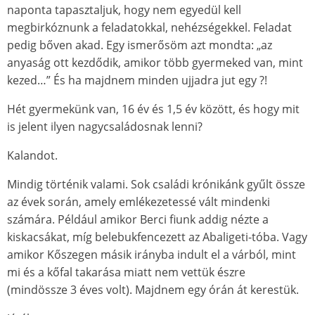
naponta tapasztaljuk, hogy nem egyedül kell
megbirkóznunk a feladatokkal, nehézségekkel. Feladat
pedig bőven akad. Egy ismerősöm azt mondta: „az
anyaság ott kezdődik, amikor több gyermeked van, mint
kezed…” És ha majdnem minden ujjadra jut egy ?!
Hét gyermekünk van, 16 év és 1,5 év között, és hogy mit
is jelent ilyen nagycsaládosnak lenni?
Kalandot.
Mindig történik valami. Sok családi krónikánk gyűlt össze
az évek során, amely emlékezetessé vált mindenki
számára. Például amikor Berci fiunk addig nézte a
kiskacsákat, míg belebukfencezett az Abaligeti-tóba. Vagy
amikor Kőszegen másik irányba indult el a várból, mint
mi és a kőfal takarása miatt nem vettük észre
(mindössze 3 éves volt). Majdnem egy órán át kerestük.