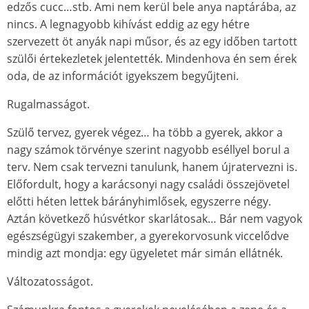
edzős cucc…stb. Ami nem kerül bele anya naptárába, az
nincs. A legnagyobb kihívást eddig az egy hétre
szervezett öt anyák napi műsor, és az egy időben tartott
szülői értekezletek jelentették. Mindenhova én sem érek
oda, de az információt igyekszem begyűjteni.
Rugalmasságot.
Szülő tervez, gyerek végez… ha több a gyerek, akkor a
nagy számok törvénye szerint nagyobb eséllyel borul a
terv. Nem csak tervezni tanulunk, hanem újratervezni is.
Előfordult, hogy a karácsonyi nagy családi összejövetel
előtti héten lettek bárányhimlősek, egyszerre négy.
Aztán következő húsvétkor skarlátosak… Bár nem vagyok
egészségügyi szakember, a gyerekorvosunk viccelődve
mindig azt mondja: egy ügyeletet már simán ellátnék.
Változatosságot.