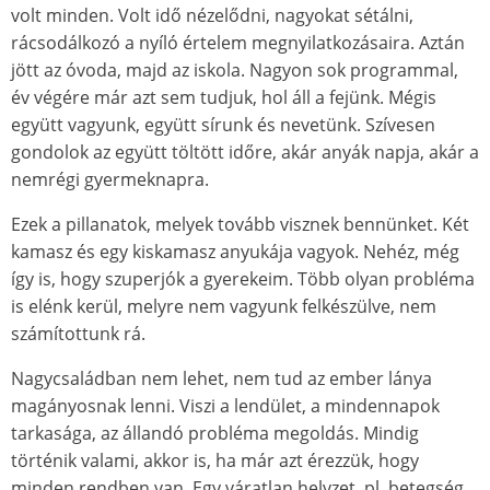
volt minden. Volt idő nézelődni, nagyokat sétálni,
rácsodálkozó a nyíló értelem megnyilatkozásaira. Aztán
jött az óvoda, majd az iskola. Nagyon sok programmal,
év végére már azt sem tudjuk, hol áll a fejünk. Mégis
együtt vagyunk, együtt sírunk és nevetünk. Szívesen
gondolok az együtt töltött időre, akár anyák napja, akár a
nemrégi gyermeknapra.
Ezek a pillanatok, melyek tovább visznek bennünket. Két
kamasz és egy kiskamasz anyukája vagyok. Nehéz, még
így is, hogy szuperjók a gyerekeim. Több olyan probléma
is elénk kerül, melyre nem vagyunk felkészülve, nem
számítottunk rá.
Nagycsaládban nem lehet, nem tud az ember lánya
magányosnak lenni. Viszi a lendület, a mindennapok
tarkasága, az állandó probléma megoldás. Mindig
történik valami, akkor is, ha már azt érezzük, hogy
minden rendben van. Egy váratlan helyzet, pl. betegség,