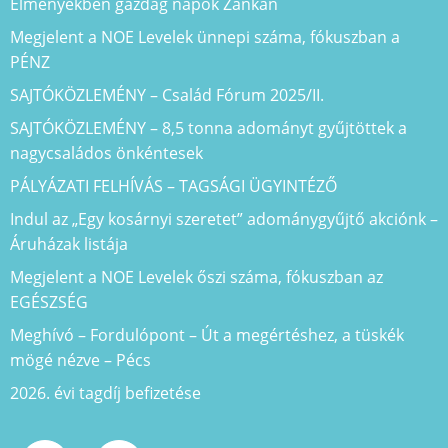
Élményekben gazdag napok Zánkán
Megjelent a NOE Levelek ünnepi száma, fókuszban a
PÉNZ
SAJTÓKÖZLEMÉNY – Család Fórum 2025/II.
SAJTÓKÖZLEMÉNY – 8,5 tonna adományt gyűjtöttek a
nagycsaládos önkéntesek
PÁLYÁZATI FELHÍVÁS – TAGSÁGI ÜGYINTÉZŐ
Indul az „Egy kosárnyi szeretet” adománygyűjtő akciónk –
Áruházak listája
Megjelent a NOE Levelek őszi száma, fókuszban az
EGÉSZSÉG
Meghívó – Fordulópont – Út a megértéshez, a tüskék
mögé nézve – Pécs
2026. évi tagdíj befizetése