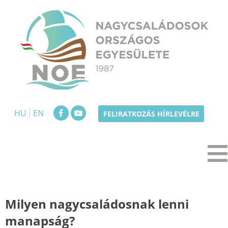
Skip
to
content
NOE
Nagycsaládosok Országos Egyesülete
HU
EN
FELIRATKOZÁS HÍRLEVÉLRE
Milyen nagycsaládosnak lenni
manapság?