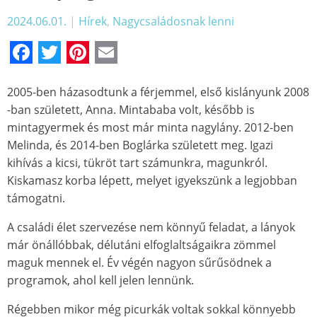
2024.06.01.
|
Hírek
,
Nagycsaládosnak lenni
Facebook
Twitter
Pinterest
Email
2005-ben házasodtunk a férjemmel, első kislányunk 2008
-ban született, Anna. Mintababa volt, később is
mintagyermek és most már minta nagylány. 2012-ben
Melinda, és 2014-ben Boglárka született meg. Igazi
kihívás a kicsi, tükröt tart számunkra, magunkról.
Kiskamasz korba lépett, melyet igyekszünk a legjobban
támogatni.
A családi élet szervezése nem könnyű feladat, a lányok
már önállóbbak, délutáni elfoglaltságaikra zömmel
maguk mennek el. Év végén nagyon sűrűsödnek a
programok, ahol kell jelen lennünk.
Régebben mikor még picurkák voltak sokkal könnyebb