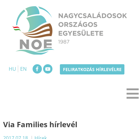
Skip
to
content
NOE
Nagycsaládosok Országos Egyesülete
HU
EN
FELIRATKOZÁS HÍRLEVÉLRE
Via Families hírlevél
2017.07.18.
|
Hírek