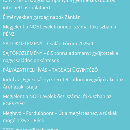
Az NMHH országos kampánya a gyermekek tudatos
internethasználatáért
Élményekben gazdag napok Zánkán
Megjelent a NOE Levelek ünnepi száma, fókuszban a
PÉNZ
SAJTÓKÖZLEMÉNY – Család Fórum 2025/II.
SAJTÓKÖZLEMÉNY – 8,5 tonna adományt gyűjtöttek a
nagycsaládos önkéntesek
PÁLYÁZATI FELHÍVÁS – TAGSÁGI ÜGYINTÉZŐ
Indul az „Egy kosárnyi szeretet” adománygyűjtő akciónk –
Áruházak listája
Megjelent a NOE Levelek őszi száma, fókuszban az
EGÉSZSÉG
Meghívó – Fordulópont – Út a megértéshez, a tüskék
mögé nézve – Pécs
2026. évi tagdíj befizetése