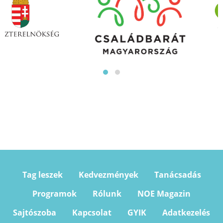
Tag leszek
Kedvezmények
Tanácsadás
Programok
Rólunk
NOE Magazin
Sajtószoba
Kapcsolat
GYIK
Adatkezelés