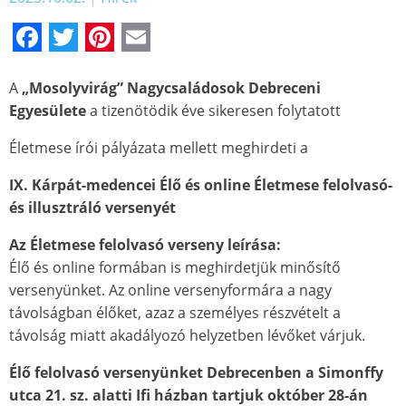
Facebook
Twitter
Pinterest
Email
A
„Mosolyvirág” Nagycsaládosok Debreceni
Egyesülete
a tizenötödik éve sikeresen folytatott
Életmese írói pályázata mellett meghirdeti a
IX. Kárpát-medencei Élő és online Életmese felolvasó-
és illusztráló versenyét
Az Életmese felolvasó verseny leírása:
Élő és online formában is meghirdetjük minősítő
versenyünket. Az online versenyformára a nagy
távolságban élőket, azaz a személyes részvételt a
távolság miatt akadályozó helyzetben lévőket várjuk.
Élő felolvasó versenyünket
Debrecenben a Simonffy
utca 21. sz. alatti Ifi házban tartjuk
október 28-án