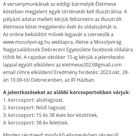
A versenymunkának az eddigi bármelyik Életmese
kötetben megjelent egyik történetét kell illusztrálnia. A
pályázó adatai mellett kérjük feltüntetni az illusztrált
életmese kötet megjelenési évét és oldalszámát is.
Az online beküldött művek legjavát a szervezők a
www.mosolyvirag.hu weblapra, illetve a Mosolyvirág
Nagycsaládosok Debreceni Egyesülete facebook oldalára
töltik fel. A rajzokat október 15-ig kérjük a jelentkezési
lappal együtt elküldeni az eletmese2023@gmail.com
email címre elküldeni! Eredmény hirdetés: 2023.okt. 28-
án 10.00-tól Debrecenben, az IFI Házban.
A jelentkezéseket az alábbi korcsoportokban várjuk:
1. korcsoport: alsótagozat,
2. korcsoport: felső tagozat,
3. korcsoport: 15 és 38 éves kor közöttiek,
4. korcsoport: 38 év felettiek.
Minden résztvevő minősítő elismerésben részesül!