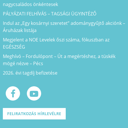
nagycsaládos önkéntesek
PÁLYÁZATI FELHÍVÁS – TAGSÁGI ÜGYINTÉZŐ
Indul az „Egy kosárnyi szeretet” adománygyűjtő akciónk –
Áruházak listája
Megjelent a NOE Levelek őszi száma, fókuszban az
EGÉSZSÉG
Meghívó – Fordulópont – Út a megértéshez, a tüskék
mögé nézve – Pécs
2026. évi tagdíj befizetése
FELIRATKOZÁS HÍRLEVÉLRE