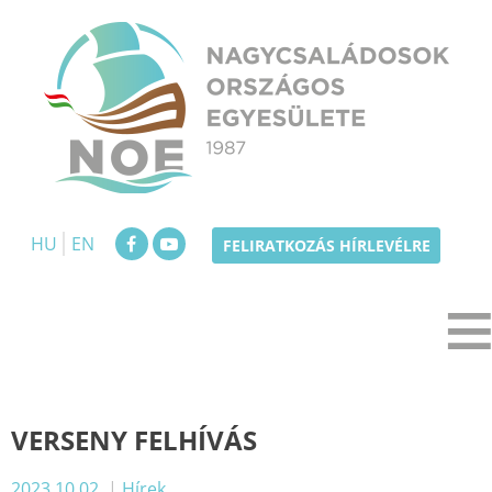
Skip
to
content
NOE
Nagycsaládosok Országos Egyesülete
HU
EN
FELIRATKOZÁS HÍRLEVÉLRE
VERSENY FELHÍVÁS
2023.10.02.
|
Hírek