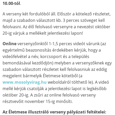
10.00-tól
.
A verseny két fordulóból áll. Először a kötelező részletet,
majd a szabadon választott kb. 3 perces szöveget kell
felolvasni. Az élő felolvasó versenyre a nevezést október
20-ig várjuk a mellékelt jelentkezési lapon!
Online
versenyzőinktől 1-1,5 perces videót várunk (az
egyértelmű beazonosítás érdekében kérjük, hogy a
videófelvétel a név, korcsoport és a település
bemondásával kezdődjön) melyben a versenyzőknek egy
szabadon választott részletet kell felolvasniuk az eddig
megjelent bármelyik Életmese kötetből (a
www.mosolyvirag.hu
weboldalról tölthető le). A videó
mellé kérjük csatolják a jelentkezési lapot is legkésőbb
október 20-ig. A zsűri az online felolvasó verseny
résztvevőit november 15-ig minősíti.
Az Életmese illusztráló verseny pályázati feltételei: