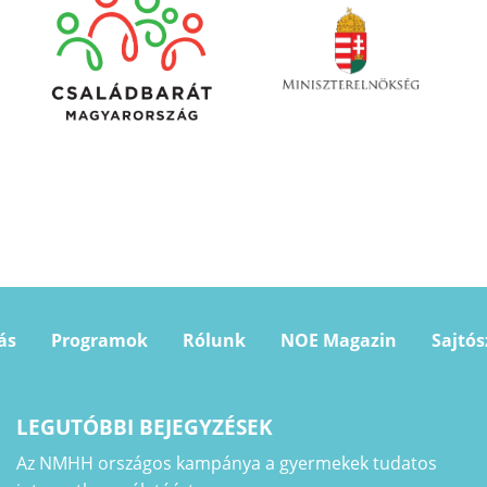
ás
Programok
Rólunk
NOE Magazin
Sajtó
LEGUTÓBBI BEJEGYZÉSEK
Az NMHH országos kampánya a gyermekek tudatos