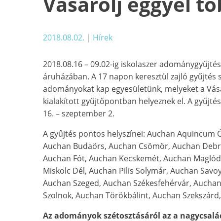
Vásárolj eggyel tö
2018.08.02.
|
Hírek
2018.08.16 – 09.02-ig iskolaszer adománygyűjtés
áruházában. A 17 napon keresztül zajló gyűjtés
adományokat kap egyesületünk, melyeket a Vásár
kialakított gyűjtőpontban helyeznek el. A gyűjté
16. – szeptember 2.
A gyűjtés pontos helyszínei: Auchan Aquincum 
Auchan Budaörs, Auchan Csömör, Auchan Debr
Auchan Fót, Auchan Kecskemét, Auchan Maglód
Miskolc Dél, Auchan Pilis Solymár, Auchan Savo
Auchan Szeged, Auchan Székesfehérvár, Auchan
Szolnok, Auchan Törökbálint, Auchan Szekszárd
Az adományok szétosztásáról az a nagycsalá