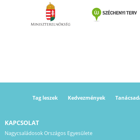
Tag leszek
Kedvezmények
Tanácsad
KAPCSOLAT
Nagycsaládosok Országos Egyesülete