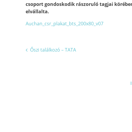
csoport gondoskodik rászoruló tagjai körébe
elvállalta.
Auchan_csr_plakat_bts_200x80_v07
Bejegyzés
Őszi találkozó – TATA
navigáció