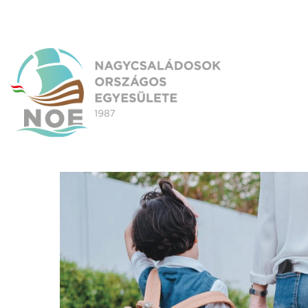
Skip
to
content
NOE
Nagycsaládosok Országos Egyesülete