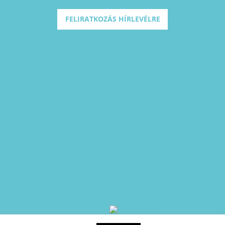
FELIRATKOZÁS HÍRLEVÉLRE
A projekt azonosító száma: EFOP-1.2.1-