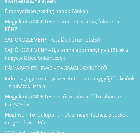
internethasználatáért
Élményekben gazdag napok Zánkán
Megjelent a NOE Levelek ünnepi száma, fókuszban a
PÉNZ
SAJTÓKÖZLEMÉNY – Család Fórum 2025/II.
SAJTÓKÖZLEMÉNY – 8,5 tonna adományt gyűjtöttek a
nagycsaládos önkéntesek
PÁLYÁZATI FELHÍVÁS – TAGSÁGI ÜGYINTÉZŐ
Indul az „Egy kosárnyi szeretet” adománygyűjtő akciónk
– Áruházak listája
Megjelent a NOE Levelek őszi száma, fókuszban az
EGÉSZSÉG
Meghívó – Fordulópont – Út a megértéshez, a tüskék
mögé nézve – Pécs
2026. évi tagdíj befizetése