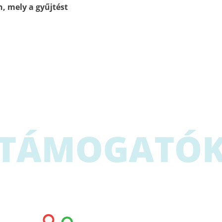
n, mely
a gyűjtést
TÁMOGATÓ