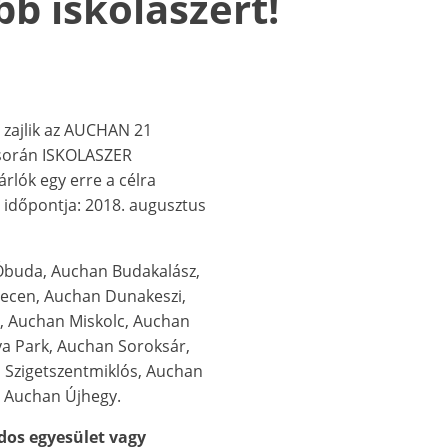
bb iskolaszert!
 zajlik az AUCHAN 21
 során ISKOLASZER
lók egy erre a célra
s időpontja: 2018. augusztus
Óbuda, Auchan Budakalász,
ecen, Auchan Dunakeszi,
, Auchan Miskolc, Auchan
ya Park, Auchan Soroksár,
 Szigetszentmiklós, Auchan
, Auchan Újhegy.
dos egyesület vagy