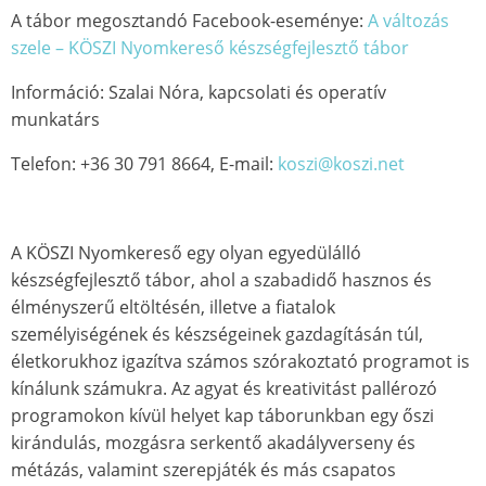
A tábor megosztandó Facebook-eseménye:
A változás
szele – KÖSZI Nyomkereső készségfejlesztő tábor
Információ: Szalai Nóra, kapcsolati és operatív
munkatárs
Telefon: +36 30 791 8664, E-mail:
koszi@koszi.net
A KÖSZI Nyomkereső egy olyan egyedülálló
készségfejlesztő tábor, ahol a szabadidő hasznos és
élményszerű eltöltésén, illetve a fiatalok
személyiségének és készségeinek gazdagításán túl,
életkorukhoz igazítva számos szórakoztató programot is
kínálunk számukra. Az agyat és kreativitást pallérozó
programokon kívül helyet kap táborunkban egy őszi
kirándulás, mozgásra serkentő akadályverseny és
métázás, valamint szerepjáték és más csapatos