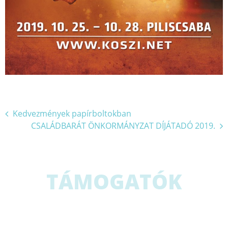
Bejegyzés
Kedvezmények papírboltokban
CSALÁDBARÁT ÖNKORMÁNYZAT DÍJÁTADÓ 2019.
navigáció
TÁMOGATÓK