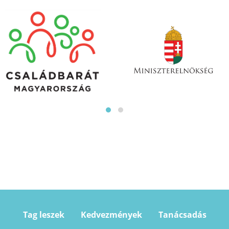
Tag leszek
Kedvezmények
Tanácsadás