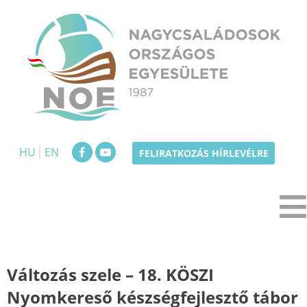
Skip
to
content
NOE
Nagycsaládosok Országos Egyesülete
HU
EN
FELIRATKOZÁS HÍRLEVÉLRE
Változás szele – 18. KÖSZI
Nyomkereső készségfejlesztő tábor