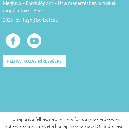
Meghívó – Fordulópont – Út a megértéshez, a tüskék
mögé nézve – Pécs
2026. évi tagdíj befizetése
FELIRATKOZÁS HÍRLEVÉLRE
Honlapunk a felhasználói élmény fokozásának érdekében
sütiket alkalmaz, melyet a honlap használatával Ön tudomásul