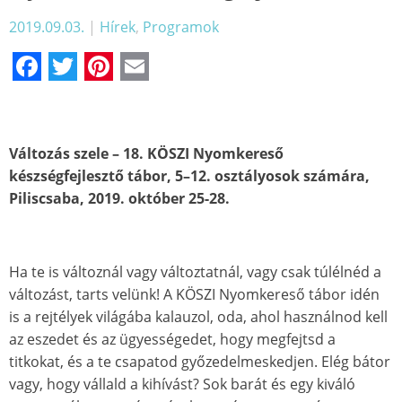
2019.09.03.
|
Hírek
,
Programok
Facebook
Twitter
Pinterest
Email
Változás szele – 18. KÖSZI Nyomkereső
készségfejlesztő tábor,
5–12. osztályosok számára,
Piliscsaba, 2019. október 25-28.
Ha te is változnál vagy változtatnál, vagy csak túlélnéd a
változást, tarts velünk! A KÖSZI Nyomkereső tábor idén
is a rejtélyek világába kalauzol, oda, ahol használnod kell
az eszedet és az ügyességedet, hogy megfejtsd a
titkokat, és a te csapatod győzedelmeskedjen. Elég bátor
vagy, hogy vállald a kihívást? Sok barát és egy kiváló