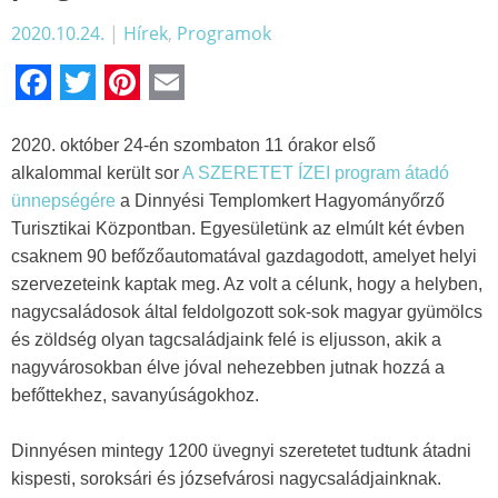
2020.10.24.
|
Hírek
,
Programok
Facebook
Twitter
Pinterest
Email
2020. október 24-én szombaton 11 órakor első
alkalommal került sor
A SZERETET ÍZEI program átadó
ünnepségére
a Dinnyési Templomkert Hagyományőrző
Turisztikai Központban. Egyesületünk az elmúlt két évben
csaknem 90 befőzőautomatával gazdagodott, amelyet helyi
szervezeteink kaptak meg. Az volt a célunk, hogy a helyben,
nagycsaládosok által feldolgozott sok-sok magyar gyümölcs
és zöldség olyan tagcsaládjaink felé is eljusson, akik a
nagyvárosokban élve jóval nehezebben jutnak hozzá a
befőttekhez, savanyúságokhoz.
Dinnyésen mintegy 1200 üvegnyi szeretetet tudtunk átadni
kispesti, soroksári és józsefvárosi nagycsaládjainknak.