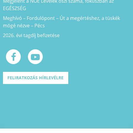
Megjelent a NOE Levelek őszi száma, fókuszban az
EGÉSZSÉG
Meghívó – Fordulópont – Út a megértéshez, a tüskék
mögé nézve – Pécs
2026. évi tagdíj befizetése
FELIRATKOZÁS HÍRLEVÉLRE