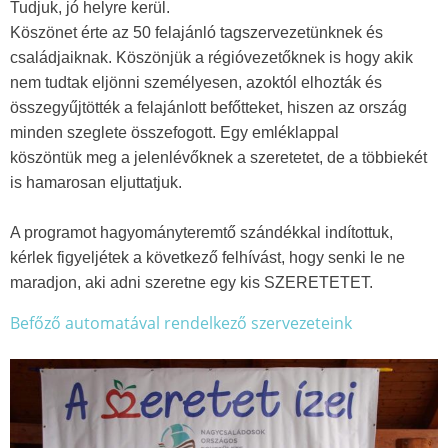
Tudjuk, jó helyre kerül.
Köszönet érte az 50 felajánló tagszervezetünknek és
családjaiknak. Köszönjük a régióvezetőknek is hogy akik
nem tudtak eljönni személyesen, azoktól elhozták és
összegyűjtötték a felajánlott befőtteket, hiszen az ország
minden szeglete összefogott. Egy emléklappal
köszöntük meg a jelenlévőknek a szeretetet, de a többiekét
is hamarosan eljuttatjuk.
A programot hagyományteremtő szándékkal indítottuk,
kérlek figyeljétek a következő felhívást, hogy senki le ne
maradjon, aki adni szeretne egy kis SZERETETET.
Befőző automatával rendelkező szervezeteink