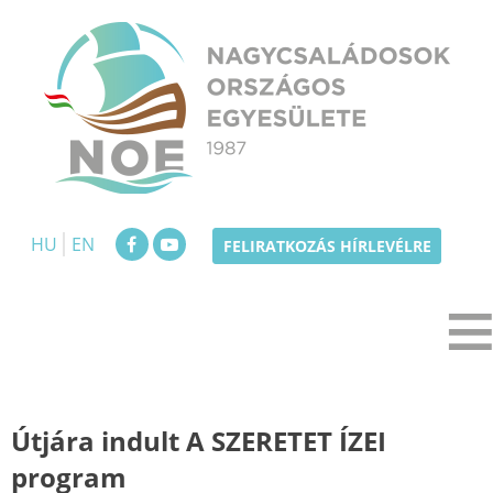
Skip
to
content
NOE
Nagycsaládosok Országos Egyesülete
HU
EN
FELIRATKOZÁS HÍRLEVÉLRE
Útjára indult A SZERETET ÍZEI
program