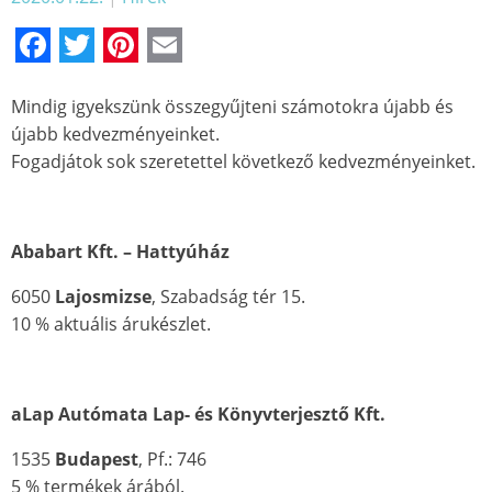
Facebook
Twitter
Pinterest
Email
Mindig igyekszünk összegyűjteni számotokra újabb és
újabb kedvezményeinket.
Fogadjátok sok szeretettel következő kedvezményeinket.
Ababart Kft. – Hattyúház
6050
Lajosmizse
, Szabadság tér 15.
10 % aktuális árukészlet.
aLap Autómata Lap- és Könyvterjesztő Kft.
1535
Budapest
, Pf.: 746
5 % termékek árából.