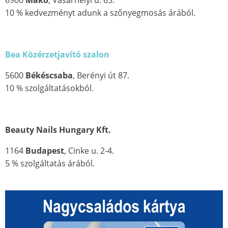
6900
Makó
, Vásárhelyi u. 65.
10 % kedvezményt adunk a szőnyegmosás árából.
Bea Közérzetjavító szalon
5600
Békéscsaba
, Berényi út 87.
10 % szolgáltatásokból.
Beauty Nails Hungary Kft.
1164
Budapest
, Cinke u. 2-4.
5 % szolgáltatás árából.