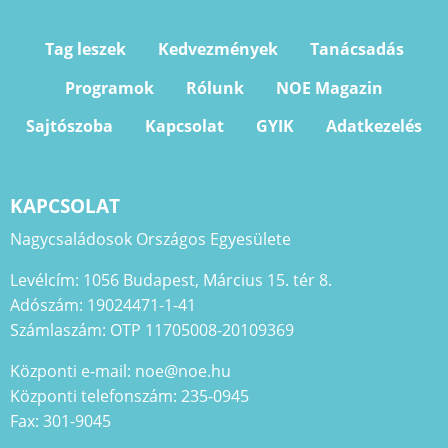
Tag leszek
Kedvezmények
Tanácsadás
Programok
Rólunk
NOE Magazin
Sajtószoba
Kapcsolat
GYIK
Adatkezelés
KAPCSOLAT
Nagycsaládosok Országos Egyesülete
Levélcím: 1056 Budapest, Március 15. tér 8.
Adószám: 19024471-1-41
Számlaszám: OTP 11705008-20109369
Központi e-mail: noe@noe.hu
Központi telefonszám: 235-0945
Fax: 301-9045