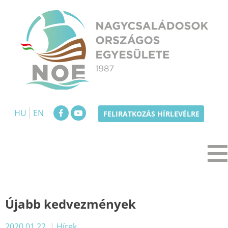
Skip
to
content
NOE
Nagycsaládosok Országos Egyesülete
HU
EN
FELIRATKOZÁS HÍRLEVÉLRE
Újabb kedvezmények
2020.01.22.
|
Hírek