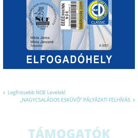
Bejegyzés
Legfrissebb NOE Levelek!
„NAGYCSALÁDOS ESKÜVŐ” PÁLYÁZATI FELHÍVÁS
navigáció
TÁMOGATÓK