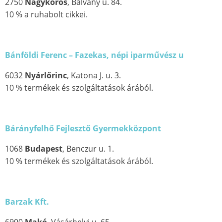
2750
Nagykőrös
, Bálvány u. 84.
10 % a ruhabolt cikkei.
Bánföldi Ferenc – Fazekas, népi iparművész u
6032
Nyárlőrinc
, Katona J. u. 3.
10 % termékek és szolgáltatások árából.
Bárányfelhő Fejlesztő Gyermekközpont
1068
Budapest
, Benczur u. 1.
10 % termékek és szolgáltatások árából.
Barzak Kft.