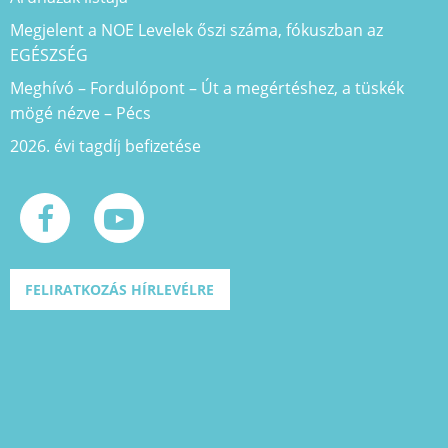
Megjelent a NOE Levelek őszi száma, fókuszban az
EGÉSZSÉG
Meghívó – Fordulópont – Út a megértéshez, a tüskék
mögé nézve – Pécs
2026. évi tagdíj befizetése
FELIRATKOZÁS HÍRLEVÉLRE