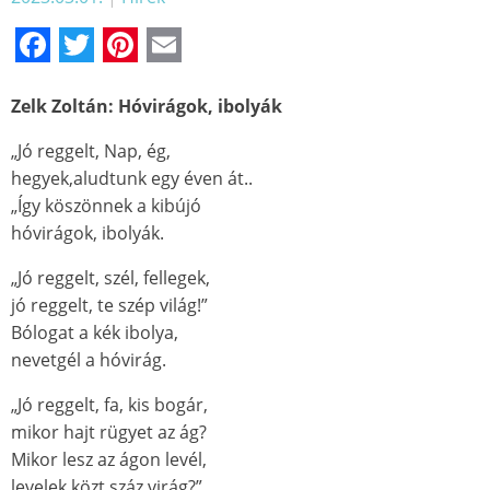
Facebook
Twitter
Pinterest
Email
Zelk Zoltán: Hóvirágok, ibolyák
„Jó reggelt, Nap, ég,
hegyek,aludtunk egy éven át..
„Így köszönnek a kibújó
hóvirágok, ibolyák.
„Jó reggelt, szél, fellegek,
jó reggelt, te szép világ!”
Bólogat a kék ibolya,
nevetgél a hóvirág.
„Jó reggelt, fa, kis bogár,
mikor hajt rügyet az ág?
Mikor lesz az ágon levél,
levelek közt száz virág?”