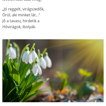
„Jó reggelt, virágszedők,
Örül, aki minket lát…”
Jő a tavasz, hirdetik a
Hóvirágok, ibolyák.