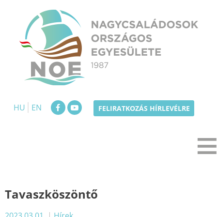
Skip
to
content
NOE
Nagycsaládosok Országos Egyesülete
HU
EN
FELIRATKOZÁS HÍRLEVÉLRE
Tavaszköszöntő
2023.03.01.
|
Hírek