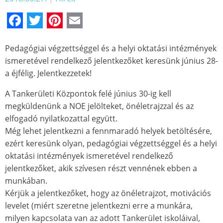
Facebook
Twitter
Pinterest
Email
Pedagógiai végzettséggel és a helyi oktatási intézmények
ismeretével rendelkező jelentkezőket keresünk június 28-
a éjfélig. Jelentkezzetek!
A Tankerületi Központok felé június 30-ig kell
megküldenünk a NOE jelölteket, önéletrajzzal és az
elfogadó nyilatkozattal együtt.
Még lehet jelentkezni a fennmaradó helyek betöltésére,
ezért keresünk olyan, pedagógiai végzettséggel és a helyi
oktatási intézmények ismeretével rendelkező
jelentkezőket, akik szívesen részt vennének ebben a
munkában.
Kérjük a jelentkezőket, hogy az önéletrajzot, motivációs
levelet (miért szeretne jelentkezni erre a munkára,
milyen kapcsolata van az adott Tankerület iskoláival,