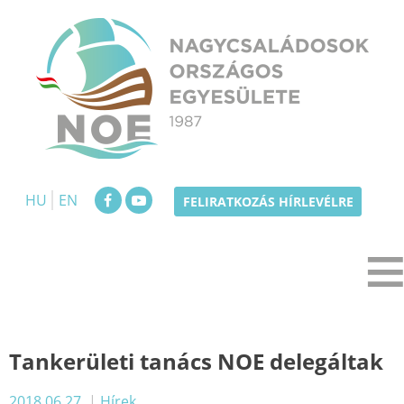
Skip
to
content
NOE
Nagycsaládosok Országos Egyesülete
HU
EN
FELIRATKOZÁS HÍRLEVÉLRE
Tankerületi tanács NOE delegáltak
2018.06.27.
|
Hírek