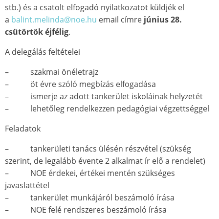
stb.) és a csatolt elfogadó nyilatkozatot küldjék el
a
balint.melinda@noe.hu
email címre
június 28.
csütörtök éjfélig
.
A delegálás feltételei
– szakmai önéletrajz
– öt évre szóló megbízás elfogadása
– ismerje az adott tankerület iskoláinak helyzetét
– lehetőleg rendelkezzen pedagógiai végzettséggel
Feladatok
– tankerületi tanács ülésén részvétel (szükség
szerint, de legalább évente 2 alkalmat ír elő a rendelet)
– NOE érdekei, értékei mentén szükséges
javaslattétel
– tankerület munkájáról beszámoló írása
– NOE felé rendszeres beszámoló írása