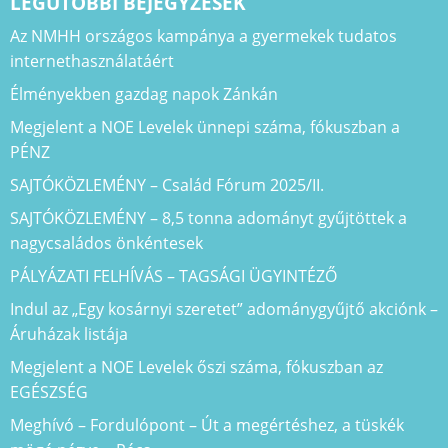
LEGUTÓBBI BEJEGYZÉSEK
Az NMHH országos kampánya a gyermekek tudatos
internethasználatáért
Élményekben gazdag napok Zánkán
Megjelent a NOE Levelek ünnepi száma, fókuszban a
PÉNZ
SAJTÓKÖZLEMÉNY – Család Fórum 2025/II.
SAJTÓKÖZLEMÉNY – 8,5 tonna adományt gyűjtöttek a
nagycsaládos önkéntesek
PÁLYÁZATI FELHÍVÁS – TAGSÁGI ÜGYINTÉZŐ
Indul az „Egy kosárnyi szeretet” adománygyűjtő akciónk –
Áruházak listája
Megjelent a NOE Levelek őszi száma, fókuszban az
EGÉSZSÉG
Meghívó – Fordulópont – Út a megértéshez, a tüskék