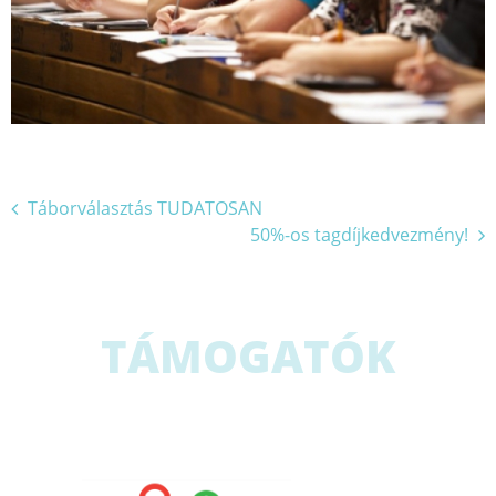
Bejegyzés
Táborválasztás TUDATOSAN
50%-os tagdíjkedvezmény!
navigáció
TÁMOGATÓK