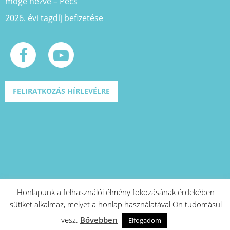
mögé nézve – Pécs
2026. évi tagdíj befizetése
FELIRATKOZÁS HÍRLEVÉLRE
Honlapunk a felhasználói élmény fokozásának érdekében
sütiket alkalmaz, melyet a honlap használatával Ön tudomásul
A projekt azonosító száma: EFOP-1.2.1-
vesz.
Bővebben
15-2016-00573
Elfogadom