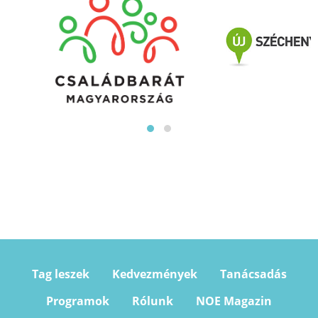
Tag leszek
Kedvezmények
Tanácsadás
Programok
Rólunk
NOE Magazin