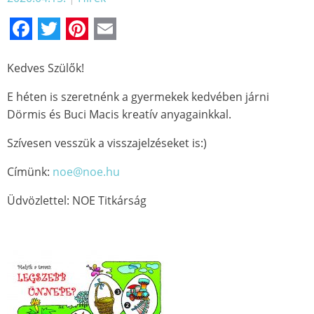
Facebook
Twitter
Pinterest
Email
Kedves Szülők!
E héten is szeretnénk a gyermekek kedvében járni
Dörmis és Buci Macis kreatív anyagainkkal.
Szívesen vesszük a visszajelzéseket is:)
Címünk:
noe@noe.hu
Üdvözlettel: NOE Titkárság