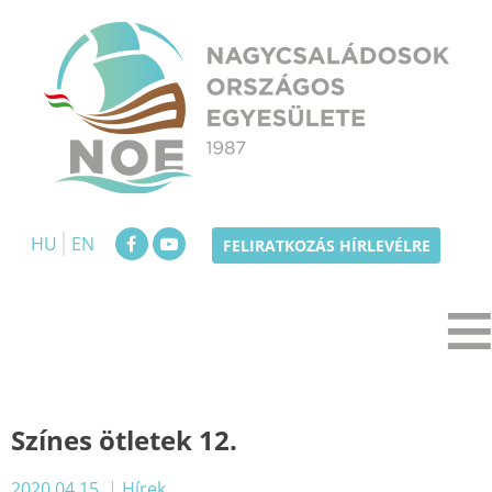
Skip
to
content
NOE
Nagycsaládosok Országos Egyesülete
HU
EN
FELIRATKOZÁS HÍRLEVÉLRE
Színes ötletek 12.
2020.04.15.
|
Hírek