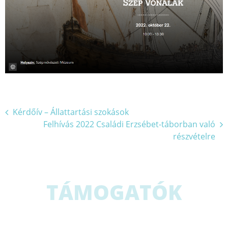
Bejegyzés
Kérdőív – Állattartási szokások
Felhívás 2022 Családi Erzsébet-táborban való
navigáció
részvételre
TÁMOGATÓK