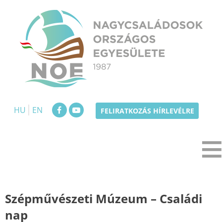
Skip
to
content
NOE
Nagycsaládosok Országos Egyesülete
HU
EN
FELIRATKOZÁS HÍRLEVÉLRE
Szépművészeti Múzeum – Családi
nap