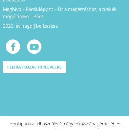
Meghívó – Fordulópont – Út a megértéshez, a tüskék
mögé nézve – Pécs
2026. évi tagdíj befizetése
FELIRATKOZÁS HÍRLEVÉLRE
Honlapunk a felhasználói élmény fokozásának érdekében