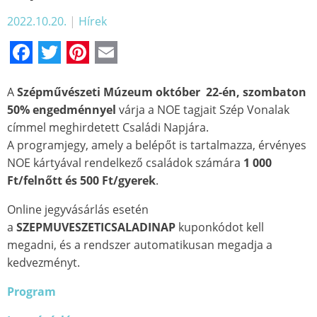
2022.10.20.
|
Hírek
Facebook
Twitter
Pinterest
Email
A
Szépművészeti Múzeum október 22-én, szombaton
50% engedménnyel
várja a NOE tagjait Szép Vonalak
címmel meghirdetett Családi Napjára.
A programjegy, amely a belépőt is tartalmazza, érvényes
NOE kártyával rendelkező családok számára
1 000
Ft/felnőtt és 500 Ft/gyerek
.
Online jegyvásárlás esetén
a
SZEPMUVESZETICSALADINAP
kuponkódot kell
megadni, és a rendszer automatikusan megadja a
kedvezményt.
Program