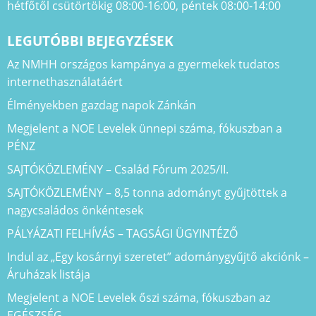
hétfőtől csütörtökig 08:00-16:00, péntek 08:00-14:00
LEGUTÓBBI BEJEGYZÉSEK
Az NMHH országos kampánya a gyermekek tudatos
internethasználatáért
Élményekben gazdag napok Zánkán
Megjelent a NOE Levelek ünnepi száma, fókuszban a
PÉNZ
SAJTÓKÖZLEMÉNY – Család Fórum 2025/II.
SAJTÓKÖZLEMÉNY – 8,5 tonna adományt gyűjtöttek a
nagycsaládos önkéntesek
PÁLYÁZATI FELHÍVÁS – TAGSÁGI ÜGYINTÉZŐ
Indul az „Egy kosárnyi szeretet” adománygyűjtő akciónk –
Áruházak listája
Megjelent a NOE Levelek őszi száma, fókuszban az
EGÉSZSÉG