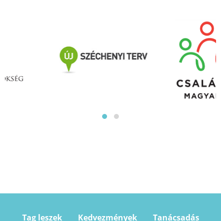
Tag leszek
Kedvezmények
Tanácsadás