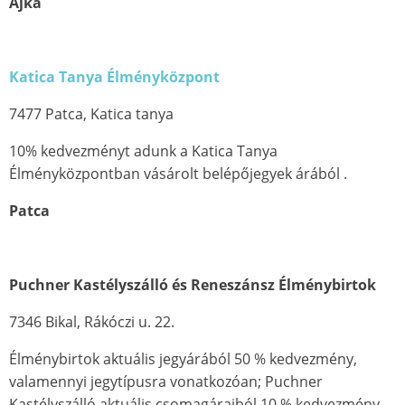
Ajka
Katica Tanya Élményközpont
7477 Patca, Katica tanya
10% kedvezményt adunk a Katica Tanya
Élményközpontban vásárolt belépőjegyek árából .
Patca
Puchner Kastélyszálló és Reneszánsz Élménybirtok
7346 Bikal, Rákóczi u. 22.
Élménybirtok aktuális jegyárából 50 % kedvezmény,
valamennyi jegytípusra vonatkozóan; Puchner
Kastélyszálló aktuális csomagáraiból 10 % kedvezmény,