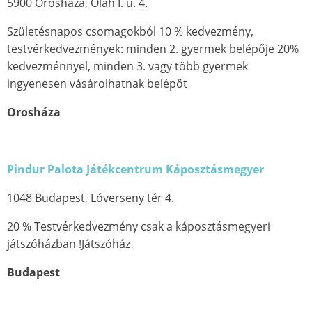
5900 Orosháza, Oláh I. u. 4.
Születésnapos csomagokból 10 % kedvezmény,
testvérkedvezmények: minden 2. gyermek belépője 20%
kedvezménnyel, minden 3. vagy több gyermek
ingyenesen vásárolhatnak belépőt
Orosháza
Pindur Palota Játékcentrum Káposztásmegyer
1048 Budapest, Lóverseny tér 4.
20 % Testvérkedvezmény csak a káposztásmegyeri
játszóházban !Játszóház
Budapest