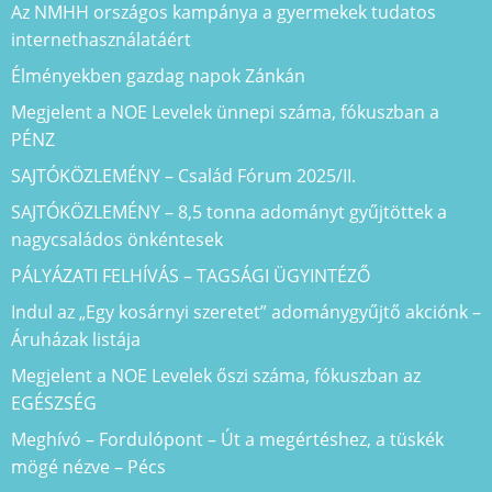
Az NMHH országos kampánya a gyermekek tudatos
internethasználatáért
Élményekben gazdag napok Zánkán
Megjelent a NOE Levelek ünnepi száma, fókuszban a
PÉNZ
SAJTÓKÖZLEMÉNY – Család Fórum 2025/II.
SAJTÓKÖZLEMÉNY – 8,5 tonna adományt gyűjtöttek a
nagycsaládos önkéntesek
PÁLYÁZATI FELHÍVÁS – TAGSÁGI ÜGYINTÉZŐ
Indul az „Egy kosárnyi szeretet” adománygyűjtő akciónk –
Áruházak listája
Megjelent a NOE Levelek őszi száma, fókuszban az
EGÉSZSÉG
Meghívó – Fordulópont – Út a megértéshez, a tüskék
mögé nézve – Pécs