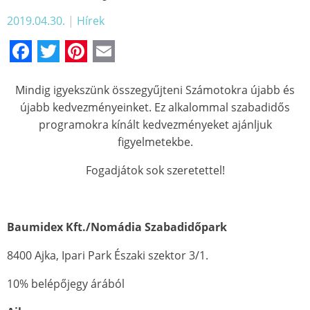
2019.04.30.
|
Hírek
Facebook
Twitter
Pinterest
Email
Mindig igyekszünk összegyűjteni Számotokra újabb és
újabb kedvezményeinket. Ez alkalommal szabadidős
programokra kínált kedvezményeket ajánljuk
figyelmetekbe.
Fogadjátok sok szeretettel!
Baumidex Kft./Nomádia Szabadidőpark
8400 Ajka, Ipari Park Északi szektor 3/1.
10% belépőjegy árából