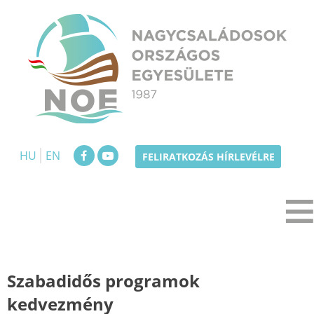
Skip
to
content
NOE
Nagycsaládosok Országos Egyesülete
HU
EN
FELIRATKOZÁS HÍRLEVÉLRE
Szabadidős programok
kedvezmény