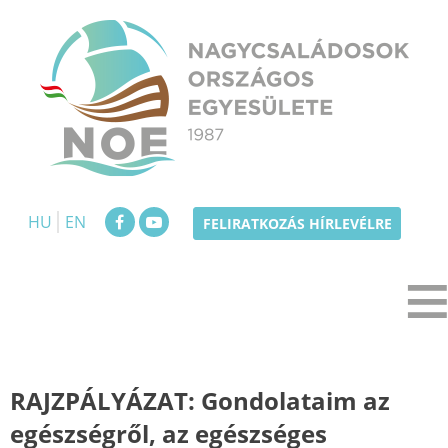
Skip
to
content
NOE
Nagycsaládosok Országos Egyesülete
HU
EN
FELIRATKOZÁS HÍRLEVÉLRE
RAJZPÁLYÁZAT: Gondolataim az
egészségről, az egészséges