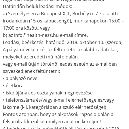
Határidőn belüli leadási módok:
a) Személyesen a Budapest XIII., Borbély u. 7. sz. alatti
irodánkban (15-ös kapucsengő), munkanapokon 15:00 –
17:00 óra között, vagy
b) az info@health-ness.hu e-mail címre.
Leadási, beérkezési határidő: 2018. október 10. (szerda)
A pályaműveken kérjük feltüntetni az alábbi adatokat,
melyeket az eredeti mű hátoldalán,
vagy e-mail útján történő leadás esetén az e-mailben
szíveskedjenek feltüntetni:
• a pályázó neve
• életkora
• iskolájának és osztályának megnevezése
• telefonszáma és/vagy e-mail elérhetősége és/vagy
lakcíme (I-II. kategóriában a szülő elérhetőségei)
Fontos azonban, hogy az alkotások rajzos oldalán a
felsoroltak közül semmilyen adat ne kerüljön!
A beérkezett pályaművekből kiállítást szervezünk 2018.