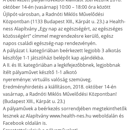
október 14-én (vasárnap) 10:00 – 18:00 óra között
Újlipót-városban, a Radnóti Miklós Művelődési
Központban (1133 Budapest XIII., Kárpát u. 23.) a Health-
ness Alapítvány „Egy nap az egészségért, az egészséges
közösségért” címmel megrendezésre kerülő, egész
napos családi egészség-nap rendezvényén.
A pályázat I. kategóriában beérkezett legjobb 3 alkotás
készítője 1-1 játszóházi belépőt kap ajándékba.
A II. és III. kategóriában a legkifejezőbbnek, legjobbnak
ítélt pályaművet készítő 1-1 alkotó
nyereménye: virtuális valóság szemüveg.
Eredményhirdetés a kiállításon, 2018. október 14-én
vasárnap, a Radnóti Miklós Művelődési Központban!
(Budapest XIII., Kárpát u. 23.)
A pályaművek a beérkezés sorrendjében megtekinthetők
lesznek az Alapítvány www.health-nes.hu weboldalán és
Facebook oldalán is.