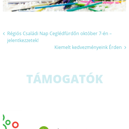
Bejegyzés
Régiós Családi Nap Ceglédfürdőn október 7-én –
jelentkezzetek!
navigáció
Kiemelt kedvezményeink Érden
TÁMOGATÓK