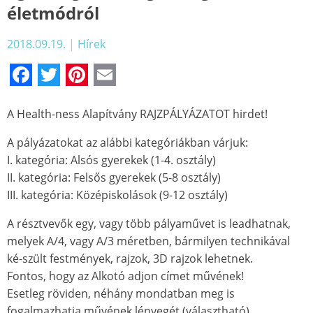
életmódról
2018.09.19.
|
Hírek
Facebook
Twitter
Pinterest
Email
A Health-ness Alapítvány RAJZPÁLYÁZATOT hirdet!
A pályázatokat az alábbi kategóriákban várjuk:
I. kategória: Alsós gyerekek (1-4. osztály)
II. kategória: Felsős gyerekek (5-8 osztály)
III. kategória: Középiskolások (9-12 osztály)
A résztvevők egy, vagy több pályaművet is leadhatnak,
melyek A/4, vagy A/3 méretben, bármilyen technikával
ké-szült festmények, rajzok, 3D rajzok lehetnek.
Fontos, hogy az Alkotó adjon címet művének!
Esetleg röviden, néhány mondatban meg is
fogalmazhatja művének lényegét (választható).