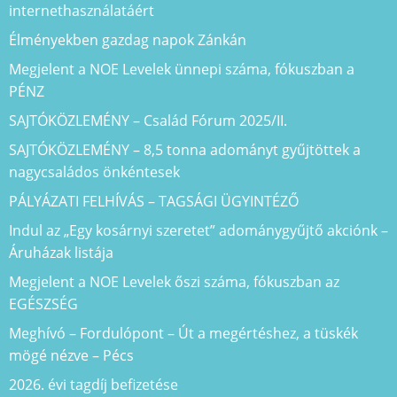
internethasználatáért
Élményekben gazdag napok Zánkán
Megjelent a NOE Levelek ünnepi száma, fókuszban a
PÉNZ
SAJTÓKÖZLEMÉNY – Család Fórum 2025/II.
SAJTÓKÖZLEMÉNY – 8,5 tonna adományt gyűjtöttek a
nagycsaládos önkéntesek
PÁLYÁZATI FELHÍVÁS – TAGSÁGI ÜGYINTÉZŐ
Indul az „Egy kosárnyi szeretet” adománygyűjtő akciónk –
Áruházak listája
Megjelent a NOE Levelek őszi száma, fókuszban az
EGÉSZSÉG
Meghívó – Fordulópont – Út a megértéshez, a tüskék
mögé nézve – Pécs
2026. évi tagdíj befizetése