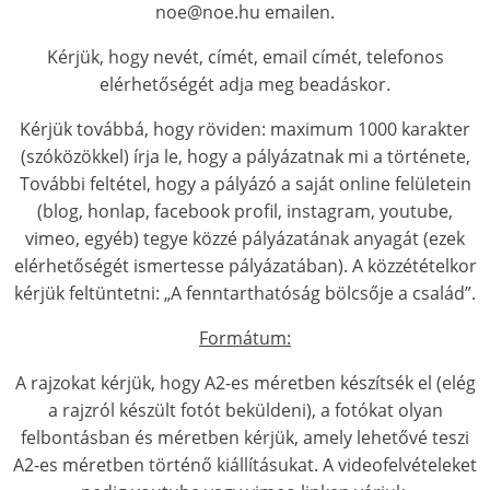
noe@noe.hu emailen.
Kérjük, hogy nevét, címét, email címét, telefonos
elérhetőségét adja meg beadáskor.
Kérjük továbbá, hogy röviden: maximum 1000 karakter
(szóközökkel) írja le, hogy a pályázatnak mi a története,
További feltétel, hogy a pályázó a saját online felületein
(blog, honlap, facebook profil, instagram, youtube,
vimeo, egyéb) tegye közzé pályázatának anyagát (ezek
elérhetőségét ismertesse pályázatában). A közzétételkor
kérjük feltüntetni: „A fenntarthatóság bölcsője a család”.
Formátum:
A rajzokat kérjük, hogy A2-es méretben készítsék el (elég
a rajzról készült fotót beküldeni), a fotókat olyan
felbontásban és méretben kérjük, amely lehetővé teszi
A2-es méretben történő kiállításukat. A videofelvételeket