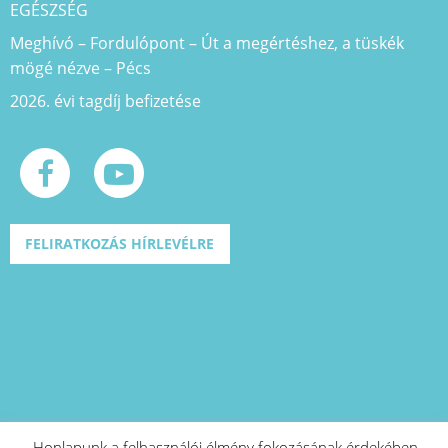
EGÉSZSÉG
Meghívó – Fordulópont – Út a megértéshez, a tüskék
mögé nézve – Pécs
2026. évi tagdíj befizetése
FELIRATKOZÁS HÍRLEVÉLRE
Honlapunk a felhasználói élmény fokozásának érdekében