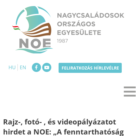
Skip
to
content
NOE
Nagycsaládosok Országos Egyesülete
HU
EN
FELIRATKOZÁS HÍRLEVÉLRE
Rajz-, fotó- , és videopályázatot
hirdet a NOE: „A fenntarthatóság