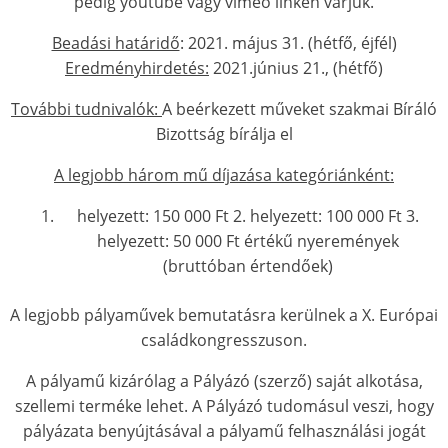
pedig youtube vagy vimeo linken várjuk.
Beadási határidő
: 2021. május 31. (hétfő, éjfél)
Eredményhirdetés:
2021.június 21., (hétfő)
További tudnivalók:
A beérkezett műveket szakmai Bíráló
Bizottság bírálja el
A legjobb három mű díjazása kategóriánként:
helyezett: 150 000 Ft 2. helyezett: 100 000 Ft 3.
helyezett: 50 000 Ft értékű nyeremények
(bruttóban értendőek)
A legjobb pályaművek bemutatásra kerülnek a X. Európai
családkongresszuson.
A pályamű kizárólag a Pályázó (szerző) saját alkotása,
szellemi terméke lehet. A Pályázó tudomásul veszi, hogy
pályázata benyújtásával a pályamű felhasználási jogát