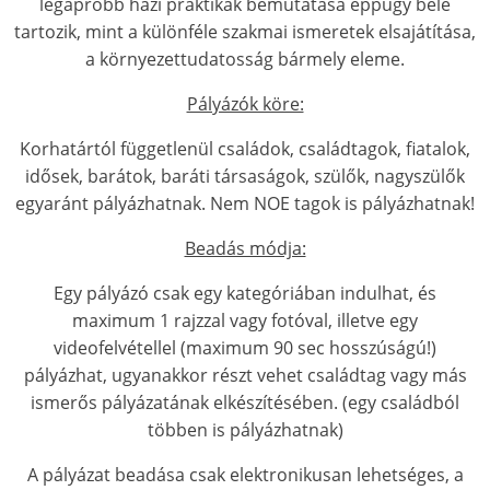
legapróbb házi praktikák bemutatása éppúgy bele
tartozik, mint a különféle szakmai ismeretek elsajátítása,
a környezettudatosság bármely eleme.
Pályázók köre:
Korhatártól függetlenül családok, családtagok, fiatalok,
idősek, barátok, baráti társaságok, szülők, nagyszülők
egyaránt pályázhatnak. Nem NOE tagok is pályázhatnak!
Beadás módja:
Egy pályázó csak egy kategóriában indulhat, és
maximum 1 rajzzal vagy fotóval, illetve egy
videofelvétellel (maximum 90 sec hosszúságú!)
pályázhat, ugyanakkor részt vehet családtag vagy más
ismerős pályázatának elkészítésében. (egy családból
többen is pályázhatnak)
A pályázat beadása csak elektronikusan lehetséges, a