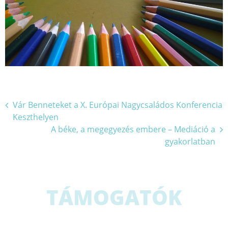
Bejegyzés
Vár Benneteket a X. Európai Nagycsaládos Konferencia
Keszthelyen
navigáció
A béke, a megegyezés embere – Mediáció a
gyakorlatban
TÁMOGATÓK