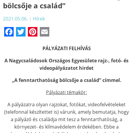
bölcsője a család”
2021.05.06.
|
Hírek
Facebook
Twitter
Pinterest
Email
PÁLYÁZATI FELHÍVÁS
A Nagycsaládosok Országos Egyesülete rajz-, fotó- és
videopályázatot hirdet
„A fenntarthatóság bölcsője a család”
címmel.
Pályázati témakör:
A pályázatra olyan rajzokat, fotókat, videofelvételeket
(telefonnal készítettet is) várunk, amely bemutatja, hogy
a pályázó és családja mit tesz a fenntarthatóság, a
környezet- és klímavédelem érdekében. Ebbe a