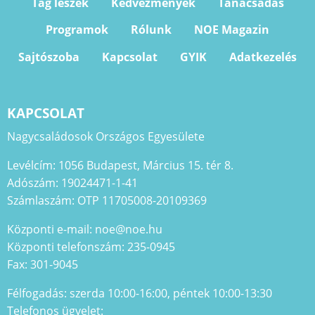
Tag leszek
Kedvezmények
Tanácsadás
Programok
Rólunk
NOE Magazin
Sajtószoba
Kapcsolat
GYIK
Adatkezelés
KAPCSOLAT
Nagycsaládosok Országos Egyesülete
Levélcím: 1056 Budapest, Március 15. tér 8.
Adószám: 19024471-1-41
Számlaszám: OTP 11705008-20109369
Központi e-mail: noe@noe.hu
Központi telefonszám: 235-0945
Fax: 301-9045
Félfogadás: szerda 10:00-16:00, péntek 10:00-13:30
Telefonos ügyelet: