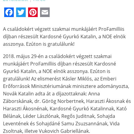
Facebook
Twitter
Pinterest
Email
A családokért végzett szakmai munkájáért ProFamilliis
díjban részesült Kardosné Gyurkó Katalin, a NOE elnök
asszonya. Ezúton is gratulálunk!
2018. május 29-én a családokért végzett szakmai
munkájáért ProFamilliis díjban részesült Kardosné
Gyurkó Katalin, a NOE elnök asszonya. Ezúton is
gratulálunk! Az elismerést Kásler Miklós, az Emberi
Erőforrások Minisztériumának minisztere adományozta,
Novák Katalin adta át a díjazottaknak: Anna
Záborskának, dr. Görög Norbertnek, Haraszti Ákosnak és
Haraszti Ákosnénak, Kardosné Gyurkó Katalinnak, Kató
Bélának, Léder Lászlónak, Regős Juditnak, Sohajda
Leventének és Sohajdáné Samu Zsuzsannának, Vida
Zsoltnak, illetve Vukovich Gabriellának.