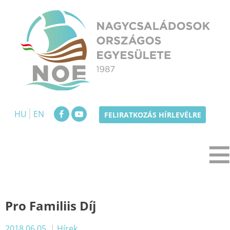
Skip
to
content
NOE
Nagycsaládosok Országos Egyesülete
HU
EN
FELIRATKOZÁS HÍRLEVÉLRE
Pro Familiis Díj
2018.06.05.
|
Hírek