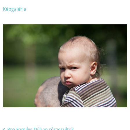
Képgaléria
Bejegyzés
Pro Familiis Díjban részesültek