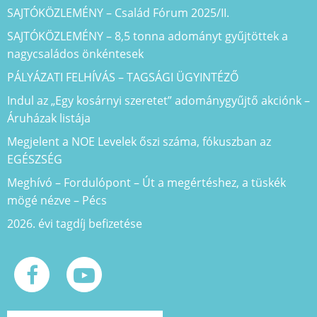
SAJTÓKÖZLEMÉNY – Család Fórum 2025/II.
SAJTÓKÖZLEMÉNY – 8,5 tonna adományt gyűjtöttek a
nagycsaládos önkéntesek
PÁLYÁZATI FELHÍVÁS – TAGSÁGI ÜGYINTÉZŐ
Indul az „Egy kosárnyi szeretet” adománygyűjtő akciónk –
Áruházak listája
Megjelent a NOE Levelek őszi száma, fókuszban az
EGÉSZSÉG
Meghívó – Fordulópont – Út a megértéshez, a tüskék
mögé nézve – Pécs
2026. évi tagdíj befizetése