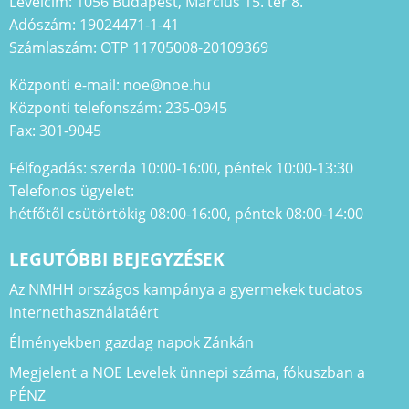
Levélcím: 1056 Budapest, Március 15. tér 8.
Adószám: 19024471-1-41
Számlaszám: OTP 11705008-20109369
Központi e-mail: noe@noe.hu
Központi telefonszám: 235-0945
Fax: 301-9045
Félfogadás: szerda 10:00-16:00, péntek 10:00-13:30
Telefonos ügyelet:
hétfőtől csütörtökig 08:00-16:00, péntek 08:00-14:00
LEGUTÓBBI BEJEGYZÉSEK
Az NMHH országos kampánya a gyermekek tudatos
internethasználatáért
Élményekben gazdag napok Zánkán
Megjelent a NOE Levelek ünnepi száma, fókuszban a
PÉNZ