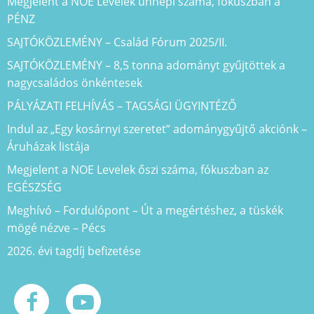
Megjelent a NOE Levelek ünnepi száma, fókuszban a
PÉNZ
SAJTÓKÖZLEMÉNY – Család Fórum 2025/II.
SAJTÓKÖZLEMÉNY – 8,5 tonna adományt gyűjtöttek a
nagycsaládos önkéntesek
PÁLYÁZATI FELHÍVÁS – TAGSÁGI ÜGYINTÉZŐ
Indul az „Egy kosárnyi szeretet” adománygyűjtő akciónk –
Áruházak listája
Megjelent a NOE Levelek őszi száma, fókuszban az
EGÉSZSÉG
Meghívó – Fordulópont – Út a megértéshez, a tüskék
mögé nézve – Pécs
2026. évi tagdíj befizetése