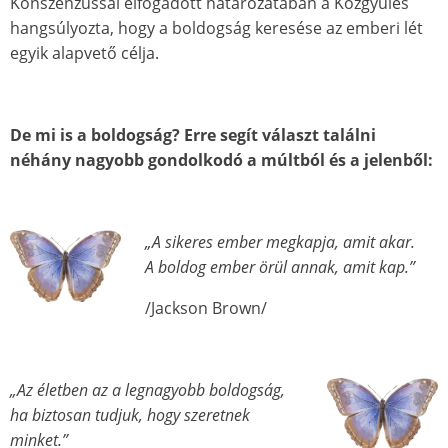
Konszenzussal elfogadott határozatában a Közgyűlés
hangsúlyozta, hogy a boldogság keresése az emberi lét
egyik alapvető célja.
De mi is a boldogság? Erre segít választ találni
néhány nagyobb gondolkodó a múltból és a jelenből:
„A sikeres ember megkapja, amit akar.
A boldog ember örül annak, amit kap.”
/Jackson Brown/
„Az életben az a legnagyobb boldogság,
ha biztosan tudjuk, hogy szeretnek
minket.”