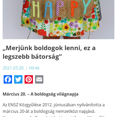
„Merjünk boldogok lenni, ez a
legszebb bátorság”
2021.03.20.
|
Hírek
Facebook
Twitter
Pinterest
Email
Március 20. – A boldogság világnapja
Az ENSZ Közgyűlése 2012. júniusában nyilvánította a
március 20-át a boldogság nemzetközi napjává.