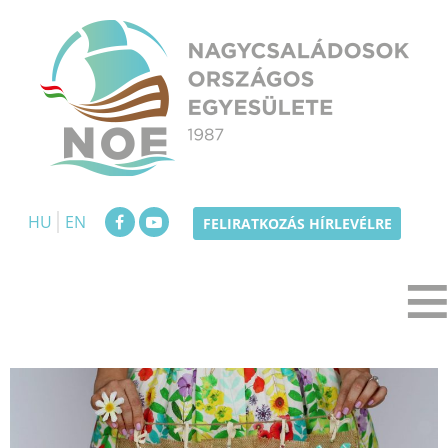
Skip
to
content
NOE
Nagycsaládosok Országos Egyesülete
HU
EN
FELIRATKOZÁS HÍRLEVÉLRE