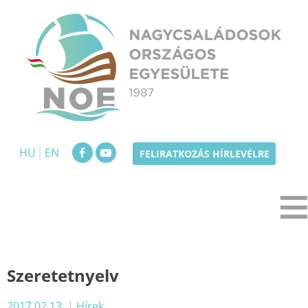
Skip
to
content
NOE
Nagycsaládosok Országos Egyesülete
HU
EN
FELIRATKOZÁS HÍRLEVÉLRE
Szeretetnyelv
2017.02.13.
|
Hírek