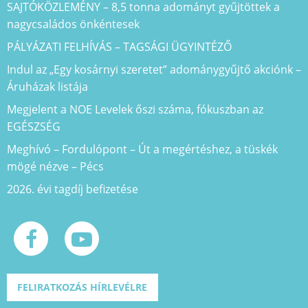
SAJTÓKÖZLEMÉNY – 8,5 tonna adományt gyűjtöttek a
nagycsaládos önkéntesek
PÁLYÁZATI FELHÍVÁS – TAGSÁGI ÜGYINTÉZŐ
Indul az „Egy kosárnyi szeretet” adománygyűjtő akciónk –
Áruházak listája
Megjelent a NOE Levelek őszi száma, fókuszban az
EGÉSZSÉG
Meghívó – Fordulópont – Út a megértéshez, a tüskék
mögé nézve – Pécs
2026. évi tagdíj befizetése
FELIRATKOZÁS HÍRLEVÉLRE