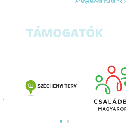
Aranylakodalmasaink
navigáció
TÁMOGATÓK