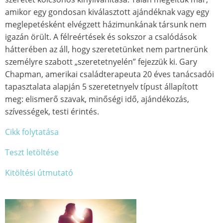
amikor egy gondosan kiválasztott ajándéknak vagy egy
meglepetésként elvégzett házimunkának társunk nem
igazán örült. A félreértések és sokszor a csalódások
hátterében az áll, hogy szeretetünket nem partnerünk
személyre szabott „szeretetnyelén” fejezzük ki. Gary
Chapman, amerikai családterapeuta 20 éves tanácsadói
tapasztalata alapján 5 szeretetnyelv típust állapított
meg: elismerő szavak, minőségi idő, ajándékozás,
szívességek, testi érintés.
Cikk folytatása
Teszt letöltése
Kitöltési útmutató