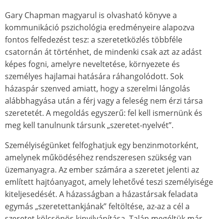
Gary Chapman magyarul is olvasható könyve a
kommunikáció pszichológia eredményeire alapozva
fontos felfedezést tesz: a szeretetközlés többféle
csatornán át történhet, de mindenki csak azt az adást
képes fogni, amelyre neveltetése, környezete és
személyes hajlamai hatására ráhangolódott. Sok
házaspár szenved amiatt, hogy a szerelmi lángolás
alábbhagyása után a férj vagy a feleség nem érzi társa
szeretetét. A megoldás egyszerű: fel kell ismernünk és
meg kell tanulnunk társunk „szeretet-nyelvét”.
Személyiségünket felfoghatjuk egy benzinmotorként,
amelynek működéséhez rendszeresen szükség van
üzemanyagra. Az ember számára a szeretet jelenti az
említett hajtóanyagot, amely lehetővé teszi személyisége
kiteljesedését. A házasságban a házastársak feladata
egymás „szeretettankjának” feltöltése, az-az a cél a
szeretet kölcsönös kinyilvánítása. Talán megéltük már,