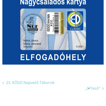
Bejegyzés
23. KÖSZI Napvető Táborok
„I♥Tesó”
navigáció