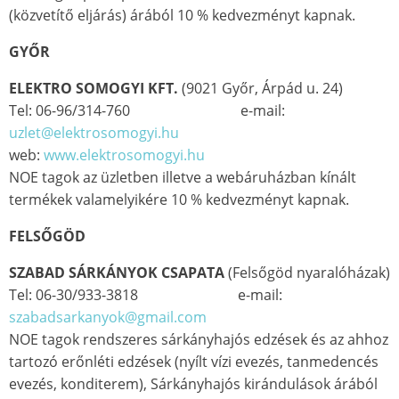
(közvetítő eljárás) árából 10 % kedvezményt kapnak.
GYŐR
ELEKTRO SOMOGYI KFT.
(9021 Győr, Árpád u. 24)
Tel: 06-96/314-760 e-mail:
uzlet@elektrosomogyi.hu
web:
www.elektrosomogyi.hu
NOE tagok az üzletben illetve a webáruházban kínált
termékek valamelyikére 10 % kedvezményt kapnak.
FELSŐGÖD
SZABAD SÁRKÁNYOK CSAPATA
(Felsőgöd nyaralóházak)
Tel: 06-30/933-3818 e-mail:
szabadsarkanyok@gmail.com
NOE tagok rendszeres sárkányhajós edzések és az ahhoz
tartozó erőnléti edzések (nyílt vízi evezés, tanmedencés
evezés, konditerem), Sárkányhajós kirándulások árából