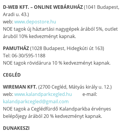
D-WEB KFT. – ONLINE WEBÁRUHÁZ
(1041 Budapest,
Aradi u. 43.)
web:
www.depostore.hu
NOE tagok új háztartási nagygépek árából 5%, outlet
áruból 10% kedvezményt kapnak.
PAMUTHÁZ
(1028 Budapest, Hidegkúti út 163)
Tel: 06-30/595-1188
NOE tagok rövidárura 10 % kedvezményt kapnak.
CEGLÉD
WIREMAN KFT.
(2700 Cegléd, Mátyás király u. 12.)
web:
www.kalandparkcegled.hu
e-mail:
kalandparkcegled@gmail.com
NOE tagok a Ceglédfürdő Kalandparkba érvényes
belépőjegy árából 20 % kedvezményt kapnak.
DUNAKESZI