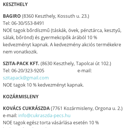
KESZTHELY
BAGIRO
(8360 Keszthely, Kossuth u. 23.)
Tel: 06-30/553-8491
NOE tagok bőrdíszmű (táskák, övek, pénztárca, kesztyű,
sálak, bőrönd) és gyermekcipők árából 10 %
kedvezményt kapnak. A kedvezmény akciós termékekre
nem vonatkozik.
SZITA-PACK KFT.
(8630 Keszthely, Tapolcai út 102.)
Tel: 06-20/323-9205 e-mail:
szitapack@gmail.com
NOE tagok 10 % kedvezményt kapnak.
KOZÁRMISLENY
KOVÁCS CUKRÁSZDA
(7761 Kozármisleny, Orgona u. 2.)
e-mail:
info@cukraszda-pecs.hu
NOE tagok egész torta vásárlása esetén 10 %