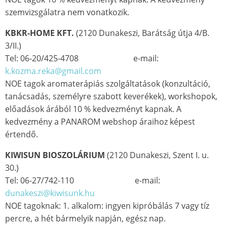
szemvizsgálatra nem vonatkozik.
KBKR-HOME KFT.
(2120 Dunakeszi, Barátság útja 4/B.
3/II.)
Tel: 06-20/425-4708 e-mail:
k.kozma.reka@gmail.com
NOE tagok aromaterápiás szolgáltatások (konzultáció,
tanácsadás, személyre szabott keverékek), workshopok,
előadások árából 10 % kedvezményt kapnak. A
kedvezmény a PANAROM webshop áraihoz képest
értendő.
KIWISUN BIOSZOLÁRIUM
(2120 Dunakeszi, Szent I. u.
30.)
Tel: 06-27/742-110 e-mail:
dunakeszi@kiwisunk.hu
NOE tagoknak: 1. alkalom: ingyen kipróbálás 7 vagy tíz
percre, a hét bármelyik napján, egész nap.