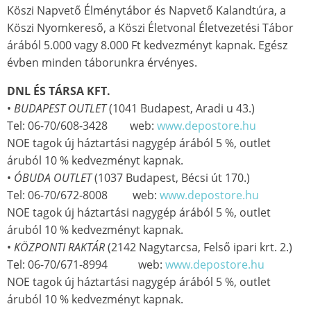
Köszi Napvető Élménytábor és Napvető Kalandtúra, a
Köszi Nyomkereső, a Köszi Életvonal Életvezetési Tábor
árából 5.000 vagy 8.000 Ft kedvezményt kapnak. Egész
évben minden táborunkra érvényes.
DNL ÉS TÁRSA KFT.
•
BUDAPEST OUTLET
(1041 Budapest, Aradi u 43.)
Tel: 06-70/608-3428 web:
www.depostore.hu
NOE tagok új háztartási nagygép árából 5 %, outlet
áruból 10 % kedvezményt kapnak.
•
ÓBUDA OUTLET
(1037 Budapest, Bécsi út 170.)
Tel: 06-70/672-8008 web:
www.depostore.hu
NOE tagok új háztartási nagygép árából 5 %, outlet
áruból 10 % kedvezményt kapnak.
•
KÖZPONTI RAKTÁR
(2142 Nagytarcsa, Felső ipari krt. 2.)
Tel: 06-70/671-8994 web:
www.depostore.hu
NOE tagok új háztartási nagygép árából 5 %, outlet
áruból 10 % kedvezményt kapnak.