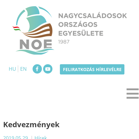
Skip
to
content
NOE
Nagycsaládosok Országos Egyesülete
HU
EN
FELIRATKOZÁS HÍRLEVÉLRE
Kedvezmények
2019.05.29.
|
Hírek