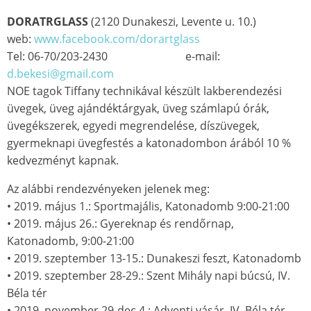
DORATRGLASS
(2120 Dunakeszi, Levente u. 10.)
web:
www.facebook.com/dorartglass
Tel: 06-70/203-2430 e-mail:
d.bekesi@gmail.com
NOE tagok Tiffany technikával készült lakberendezési
üvegek, üveg ajándéktárgyak, üveg számlapú órák,
üvegékszerek, egyedi megrendelése, díszüvegek,
gyermeknapi üvegfestés a katonadombon árából 10 %
kedvezményt kapnak.
Az alábbi rendezvényeken jelenek meg:
• 2019. május 1.: Sportmajális, Katonadomb 9:00-21:00
• 2019. május 26.: Gyereknap és rendőrnap,
Katonadomb, 9:00-21:00
• 2019. szeptember 13-15.: Dunakeszi feszt, Katonadomb
• 2019. szeptember 28-29.: Szent Mihály napi búcsú, IV.
Béla tér
• 2019. november 29-dec 4.: Adventi vásár, IV. Béla tér