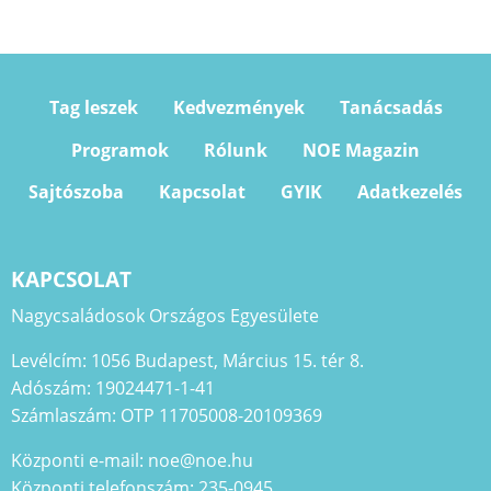
Tag leszek
Kedvezmények
Tanácsadás
Programok
Rólunk
NOE Magazin
Sajtószoba
Kapcsolat
GYIK
Adatkezelés
KAPCSOLAT
Nagycsaládosok Országos Egyesülete
Levélcím: 1056 Budapest, Március 15. tér 8.
Adószám: 19024471-1-41
Számlaszám: OTP 11705008-20109369
Központi e-mail: noe@noe.hu
Központi telefonszám: 235-0945