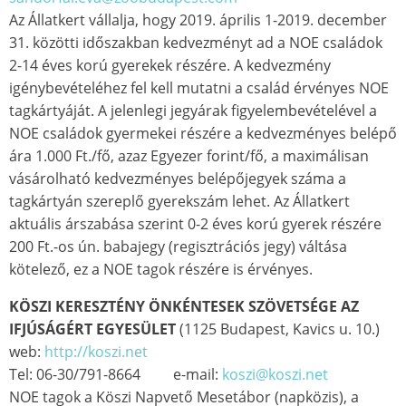
Az Állatkert vállalja, hogy 2019. április 1-2019. december
31. közötti időszakban kedvezményt ad a NOE családok
2-14 éves korú gyerekek részére. A kedvezmény
igénybevételéhez fel kell mutatni a család érvényes NOE
tagkártyáját. A jelenlegi jegyárak figyelembevételével a
NOE családok gyermekei részére a kedvezményes belépő
ára 1.000 Ft./fő, azaz Egyezer forint/fő, a maximálisan
vásárolható kedvezményes belépőjegyek száma a
tagkártyán szereplő gyerekszám lehet. Az Állatkert
aktuális árszabása szerint 0-2 éves korú gyerek részére
200 Ft.-os ún. babajegy (regisztrációs jegy) váltása
kötelező, ez a NOE tagok részére is érvényes.
KÖSZI KERESZTÉNY ÖNKÉNTESEK SZÖVETSÉGE AZ
IFJÚSÁGÉRT EGYESÜLET
(1125 Budapest, Kavics u. 10.)
web:
http://koszi.net
Tel: 06-30/791-8664 e-mail:
koszi@koszi.net
NOE tagok a Köszi Napvető Mesetábor (napközis), a