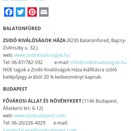
Facebook
Twitter
Pinterest
Email
BALATONFÜRED
ZSIDÓ KIVÁLÓSÁGOK HÁZA
(8230 Balatonfüred, Bajcsy-
Zsilinszky u. 32.)
web:
www.zsidokivalosagok.hu
Tel: 06-87/782-592 e-mail:
info@zsidokivalosagok.hu
NOE tagok a Zsidó Kiválóságok Háza kiállításra szóló
belépőjegy árából 20 % kedvezményt kapnak.
BUDAPEST
FŐVÁROSI ÁLLAT ÉS NÖVÉNYKERT
(1146 Budapest,
Állatkerti krt. 6-12)
web:
www.zoobudapest.com
Tel: 06-20/226-4029 e-mail:
sandorfai.eva@zoobudapest.com