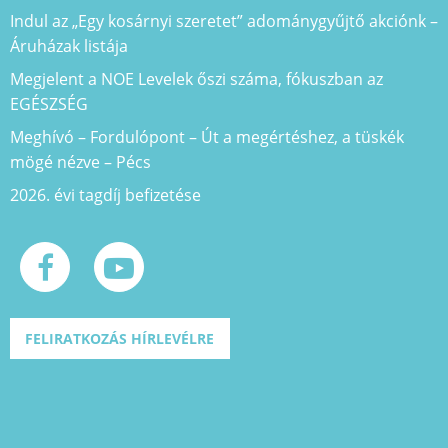
Indul az „Egy kosárnyi szeretet” adománygyűjtő akciónk –
Áruházak listája
Megjelent a NOE Levelek őszi száma, fókuszban az
EGÉSZSÉG
Meghívó – Fordulópont – Út a megértéshez, a tüskék
mögé nézve – Pécs
2026. évi tagdíj befizetése
FELIRATKOZÁS HÍRLEVÉLRE