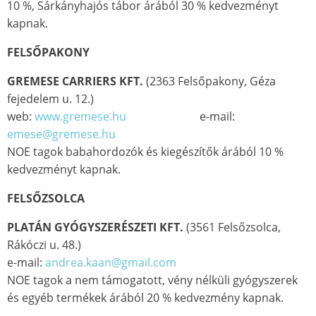
10 %, Sárkányhajós tábor árából 30 % kedvezményt
kapnak.
FELSŐPAKONY
GREMESE CARRIERS KFT.
(2363 Felsőpakony, Géza
fejedelem u. 12.)
web:
www.gremese.hu
e-mail:
emese@gremese.hu
NOE tagok babahordozók és kiegészítők árából 10 %
kedvezményt kapnak.
FELSŐZSOLCA
PLATÁN GYÓGYSZERÉSZETI KFT.
(3561 Felsőzsolca,
Rákóczi u. 48.)
e-mail:
andrea.kaan@gmail.com
NOE tagok a nem támogatott, vény nélküli gyógyszerek
és egyéb termékek árából 20 % kedvezmény kapnak.