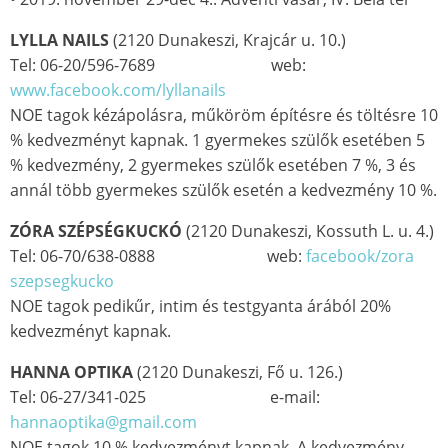
LYLLA NAILS
(2120 Dunakeszi, Krajcár u. 10.)
Tel: 06-20/596-7689 web:
www.facebook.com/lyllanails
NOE tagok kézápolásra, műköröm építésre és töltésre 10
% kedvezményt kapnak. 1 gyermekes szülők esetében 5
% kedvezmény, 2 gyermekes szülők esetében 7 %, 3 és
annál több gyermekes szülők esetén a kedvezmény 10 %.
ZÓRA SZÉPSÉGKUCKÓ
(2120 Dunakeszi, Kossuth L. u. 4.)
Tel: 06-70/638-0888 web:
facebook/zora
szepsegkucko
NOE tagok pedikűr, intim és testgyanta árából 20%
kedvezményt kapnak.
HANNA OPTIKA
(2120 Dunakeszi, Fő u. 126.)
Tel: 06-27/341-025 e-mail:
hannaoptika@gmail.com
NOE tagok 10 % kedvezményt kapnak. A kedvezmény