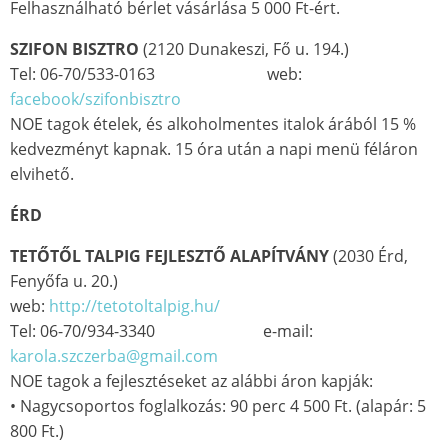
Felhasználható bérlet vásárlása 5 000 Ft-ért.
SZIFON BISZTRO
(2120 Dunakeszi, Fő u. 194.)
Tel: 06-70/533-0163 web:
facebook/szifonbisztro
NOE tagok ételek, és alkoholmentes italok árából 15 %
kedvezményt kapnak. 15 óra után a napi menü féláron
elvihető.
ÉRD
TETŐTŐL TALPIG FEJLESZTŐ ALAPÍTVÁNY
(2030 Érd,
Fenyőfa u. 20.)
web:
http://tetotoltalpig.hu/
Tel: 06-70/934-3340 e-mail:
karola.szczerba@gmail.com
NOE tagok a fejlesztéseket az alábbi áron kapják:
• Nagycsoportos foglalkozás: 90 perc 4 500 Ft. (alapár: 5
800 Ft.)