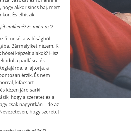
, hogy akkor sincs baj, mert
or. És elhiszik.
jét említené? És miért azt?
Az ő meséi a valóságból
gába. Bármelyiket nézem. Ki
 hősei képzelt alakok? Hisz
elindul a padlásra és
glajárda, a lajtorja, a
 pontosan érzik. És nem
orral, kifacsart
s kézen járó sarki
sik, hogy a szeretet és a
agy csak nagyritkán – de az
 Nevezetesen, hogy szeretet
 gyereket mesék nélkül?