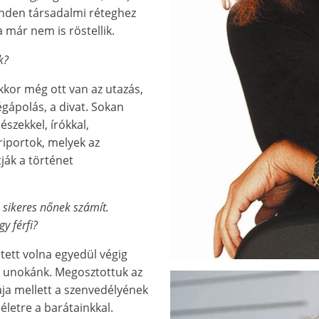
inden társadalmi réteghez
a már nem is röstellik.
k?
kkor még ott van az utazás,
gápolás, a divat. Sokan
szekkel, írókkal,
 riportok, melyek az
ják a történet
 sikeres nőnek számít.
y férfi?
etett volna egyedül végig
ét unokánk. Megosztottuk az
ája mellett a szenvedélyének
t életre a barátainkkal.