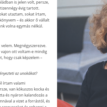
ádban is jelen volt, persze,
izennégy évig tartott.
okat utaztam, sokat írtam,
könyvem – és akkor ő vállalt
k volna egymás nélkül.
t velem. Megnégyszerezve.
y vajon ott voltam-e mindig
het, hogy csak képzelem –
ényezteti az unokákat?
l írtam valami
rsze, van kókuszos kocka és
szta és nyáron kalandozás a
ával a vizet a forrástól, és
 a szarvasokat és rohanni a