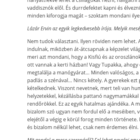
vaddisznók elől. És durrdefektet kapni és élvezni
minden kiforogja magát – szoktam mondani ilyenk
Lázár Ervin az egyik legkedvesebb írója. Melyik mesé
Nem tudok választani. Ilyen röviden nem lehet. 
indulnak, miközben át-átcsapnak a képzelet vilá
meri azt mondani, hogy a Kisfiú és az oroszlánok
ott vannak a kerti házban! Vagy Tupakka, ahogy 
megtalálja a manógyárat… Minden valóságos, a té
padlás a szénával… Nincs kétely. A gyerekek ezt
kételkednek. Viszont nevetnek, mert teli van hum
helyzetekkel, kézállásba pattanó nagymamákkal é
rendőrökkel. Ez az egyik hatalmas ajándéka. A má
bizalom szó ugyan nem fordul elő a meséiben, v
elejétől a végig e körül forog minden története.
és bizalom nélkül lehet, csak nem érdemes élni.
Mit gondol a mese szerepéről? Fel lehet nevelni egy