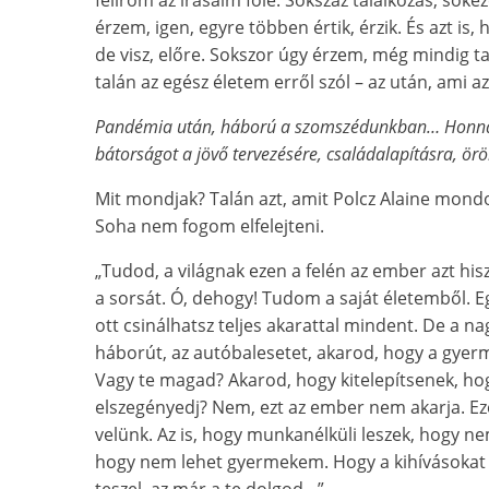
érzem, igen, egyre többen értik, érzik. És azt i
de visz, előre. Sokszor úgy érzem, még mindig 
talán az egész életem erről szól – az után, ami 
Pandémia után, háború a szomszédunkban… Honnan
bátorságot a jövő tervezésére, családalapításra, ö
Mit mondjak? Talán azt, amit Polcz Alaine mond
Soha nem fogom elfelejteni.
„Tudod, a világnak ezen a felén az ember azt his
a sorsát. Ó, dehogy! Tudom a saját életemből. Eg
ott csinálhatsz teljes akarattal mindent. De a n
háborút, az autóbalesetet, akarod, hogy a gyer
Vagy te magad? Akarod, hogy kitelepítsenek, ho
elszegényedj? Nem, ezt az ember nem akarja. E
velünk. Az is, hogy munkanélküli leszek, hogy n
hogy nem lehet gyermekem. Hogy a kihívásokat
teszel, az már a te dolgod…”