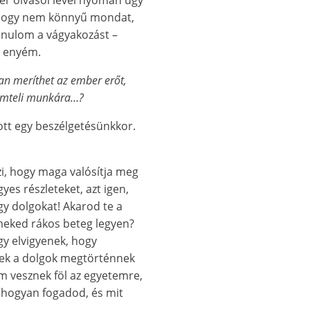
s, hogy nem könnyű mondat,
tanulom a vágyakozást –
az enyém.
 meríthet az ember erőt,
römteli munkára…?
ott egy beszélgetésünkkor.
zi, hogy maga valósítja meg
yes részleteket, azt igen,
agy dolgokat! Akarod te a
meked rákos beteg legyen?
gy elvigyenek, hogy
zek a dolgok megtörténnek
em vesznek föl az egyetemre,
 hogyan fogadod, és mit