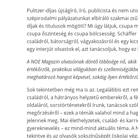
Pulitzer-díjas újságíró, író, publicista és nem u
szépirodalmi pályázatunkat elbíráló szakmai zsűri
díjak és titulusok mögött? Mi úgy látjuk, csupa 
csupa őszinteség és csupa bölcsesség. Schäffer
családról, bátorságról, vágyakozásról és egy kics
egy interjút olvastok el, azt tanácsoljuk, hogy ez
A NOE Magazin olvasóinak döntő többsége nő, akik 
értékőrzők, praktikus világukban és szellemiségükbe
meghatározó hangot képvisel, sokáig ilyen értékőrz
Sok tekintetben még ma is az. Legalábbis ezt rem
családról, a hátrányos helyzetű emberekről, a fé
oldaláról, sorstörténetekről írunk, tanácsok szól
megőrzéséről – ezek a témák valahol mind a h
jelennek meg. Mai élethelyzetek, család- és karri
gyereknevelés – ez mind-mind aktuális téma. A
tekintve és az olvasók sokszínűségét (iskolai végz