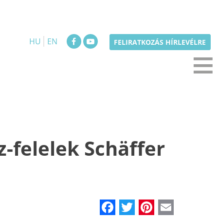
HU
EN
≡
FELIRATKOZÁS HÍRLEVÉLRE
-felelek Schäffer
Facebook
Twitter
Pinteres
Email