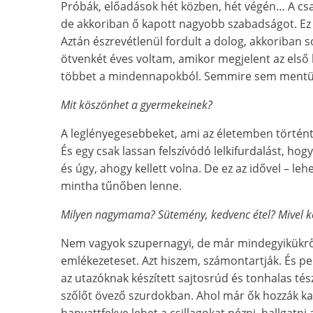
Próbák, előadások hét közben, hét végén… A csal
de akkoriban ő kapott nagyobb szabadságot. Ez t
Aztán észrevétlenül fordult a dolog, akkoriban s
ötvenkét éves voltam, amikor megjelent az első 
többet a mindennapokból. Semmire sem mentün
Mit köszönhet a gyermekeinek?
A leglényegesebbeket, ami az életemben történ
És egy csak lassan felszívódó lelkifurdalást, hog
és úgy, ahogy kellett volna. De ez az idővel – le
mintha tűnőben lenne.
Milyen nagymama? Sütemény, kedvenc étel? Mivel k
Nem vagyok szupernagyi, de már mindegyikükrő
emlékezeteset. Azt hiszem, számontartják. És pe
az utazóknak készített sajtosrúd és tonhalas té
szőlőt övező szurdokban. Ahol már ők hozzák kann
hanyattfekve lehet a csillagokat nézni, hallgatni