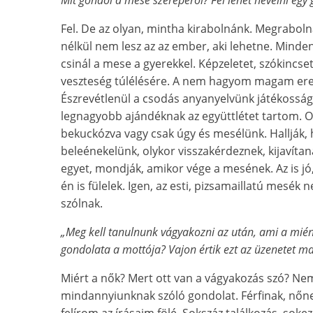
Fel. De az olyan, mintha kirabolnánk. Megraboln
nélkül nem lesz az az ember, aki lehetne. Mind
csinál a mese a gyerekkel. Képzeletet, szókincset
veszteség túlélésére. A nem hagyom magam ere
Észrevétlenül a csodás anyanyelvünk játékosságá
legnagyobb ajándéknak az együttlétet tartom. O
bekuckózva vagy csak úgy és mesélünk. Hallják,
beleénekelünk, olykor visszakérdeznek, kijavíta
egyet, mondják, amikor vége a mesének. Az is jó
én is fülelek. Igen, az esti, pizsamaillatú mesék
szólnak.
„Meg kell tanulnunk vágyakozni az után, ami a mién
gondolata a mottója? Vajon értik ezt az üzenetet m
Miért a nők? Mert ott van a vágyakozás szó? Nem
mindannyiunknak szóló gondolat. Férfinak, nőn
felírom az írásaim fölé. Sokszáz találkozás, sok