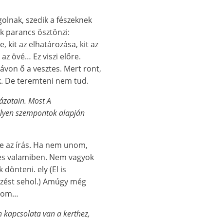
lnak, szedik a fészeknek
ök parancs ösztönzi:
, kit az elhatározása, kit az
 az övé… Ez viszi előre.
ávon ő a vesztes. Mert ront,
. De teremteni nem tud.
yázatain. Most A
Milyen szempontok alapján
e az írás. Ha nem unom,
kes valamiben. Nem vagyok
dönteni. ely (El is
izést sehol.) Amúgy még
ízom…
 kapcsolata van a kerthez,