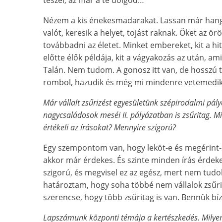
Nézem a kis énekesmadarakat. Lassan már hango
valót, keresik a helyet, tojást raknak. Őket az ör
továbbadni az életet. Minket embereket, kit a hite
előtte élők példája, kit a vágyakozás az után, ami
Talán. Nem tudom. A gonosz itt van, de hosszú t
rombol, hazudik és még mi mindenre vetemedik
Már vállalt zsűrizést egyesületünk szépirodalmi pál
nagycsaládosok meséi II. pályázatban is zsűritag. 
értékeli az írásokat? Mennyire szigorú?
Egy szempontom van, hogy leköt-e és megérint-
akkor már érdekes. És szinte minden írás érde
szigorú, és megvisel ez az egész, mert nem tudok 
határoztam, hogy soha többé nem vállalok zsűr
szerencse, hogy több zsűritag is van. Bennük b
Lapszámunk központi témája a kertészkedés. Milyen