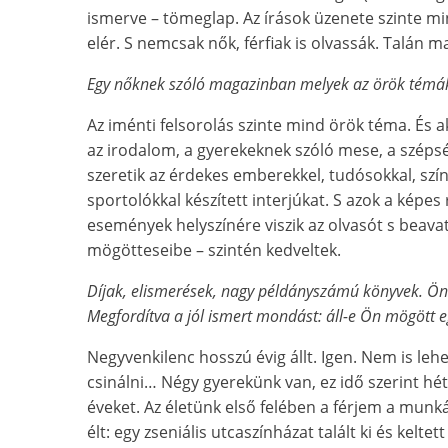
ismerve – tömeglap. Az írások üzenete szinte m
elér. S nemcsak nők, férfiak is olvassák. Talán m
Egy nőknek szóló magazinban melyek az örök témá
Az iménti felsorolás szinte mind örök téma. És a
az irodalom, a gyerekeknek szóló mese, a szépsé
szeretik az érdekes emberekkel, tudósokkal, színé
sportolókkal készített interjúkat. S azok a képes
események helyszínére viszik az olvasót s beavat
mögötteseibe – szintén kedveltek.
Díjak, elismerések, nagy példányszámú könyvek. Ön
Megfordítva a jól ismert mondást: áll-e Ön mögött eg
Negyvenkilenc hosszú évig állt. Igen. Nem is leh
csinálni… Négy gyerekünk van, ez idő szerint h
éveket. Az életünk első felében a férjem a munk
élt: egy zseniális utcaszínházat talált ki és keltet