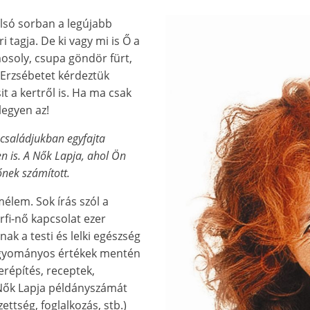
tolsó sorban a legújabb
 tagja. De ki vagy mi is Ő a
mosoly, csupa göndör fürt,
 Erzsébetet kérdeztük
it a kertről is. Ha ma csak
 legyen az!
családjukban egyfajta
n is. A Nők Lapja, ahol Ön
őnek számított.
élem. Sok írás szól a
rfi-nő kapcsolat ezer
nak a testi és lelki egészség
agyományos értékek mentén
erépítés, receptek,
 Nők Lapja példányszámát
ettség, foglalkozás, stb.)