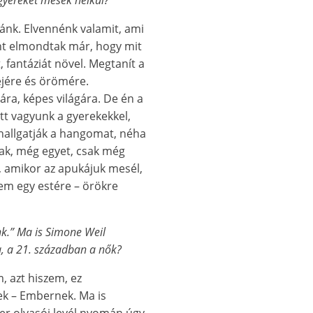
ánk. Elvennénk valamit, ami
ent elmondtak már, hogy mit
, fantáziát növel. Megtanít a
jére és örömére.
ra, képes világára. De én a
tt vagyunk a gyerekekkel,
 hallgatják a hangomat, néha
nak, még egyet, csak még
, amikor az apukájuk mesél,
 nem egy estére – örökre
k.” Ma is Simone Weil
a, a 21. században a nők?
, azt hiszem, ez
ek – Embernek. Ma is
ezer olvasói levél nyomán úgy