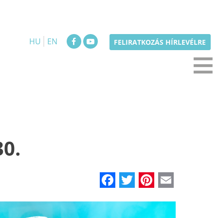
HU
EN
≡
FELIRATKOZÁS HÍRLEVÉLRE
30.
Facebook
Twitter
Pinteres
Email