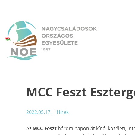
Skip
to
content
NOE
Nagycsaládosok Országos Egyesülete
MCC Feszt Eszterg
2022.05.17.
|
Hírek
Az
MCC Feszt
három napon át kínál közéleti, inte