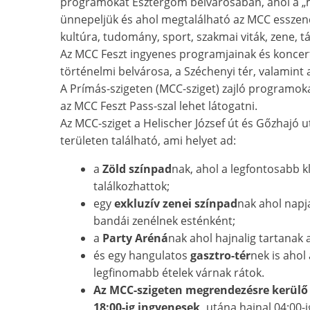
programokat Esztergom belvárosában, ahol a „
ünnepeljük és ahol megtalálható az MCC esszenci
kultúra, tudomány, sport, szakmai viták, zene, t
Az MCC Feszt ingyenes programjainak és koncer
történelmi belvárosa, a Széchenyi tér, valamint 
A Prímás-szigeten (MCC-sziget) zajló programoka
az MCC Feszt Pass-szal lehet látogatni.
Az MCC-sziget a Helischer József út és Gőzhajó ut
területen található, ami helyet ad:
a
Zöld színpad
nak, ahol a legfontosabb k
találkozhattok;
egy
exkluzív zenei színpad
nak ahol napj
bandái zenélnek esténként;
a
Party Aréná
nak ahol hajnalig tartanak a
és egy hangulatos
gasztro-tér
nek is ahol 
legfinomabb ételek várnak rátok.
Az MCC-szigeten megrendezésre kerülő
18:00-ig ingyenesek,
utána hajnal 04:00-