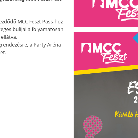
kezdődő MCC Feszt Pass-hoz
teges bulijai a folyamatosan
ellátva.
egrendezésre, a Party Aréna
et.