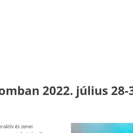
omban 2022. július 28-
raktív és zenei