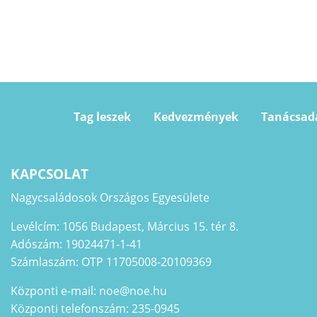
Tag leszek
Kedvezmények
Tanácsad
KAPCSOLAT
Nagycsaládosok Országos Egyesülete
Levélcím: 1056 Budapest, Március 15. tér 8.
Adószám: 19024471-1-41
Számlaszám: OTP 11705008-20109369
Központi e-mail: noe@noe.hu
Központi telefonszám: 235-0945