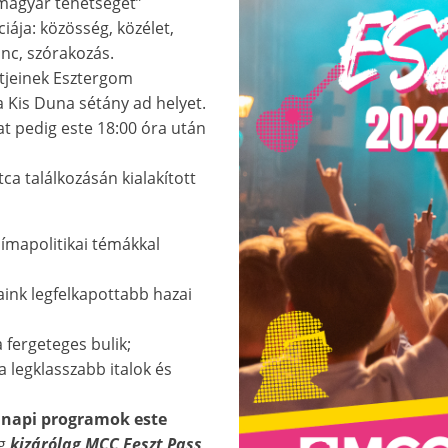
magyar tehetséget”
ája: közösség, közélet,
ánc, szórakozás.
tjeinek Esztergom
a Kis Duna sétány ad helyet.
t pedig este 18:00 óra után
ca találkozásán kialakított
límapolitikai témákkal
aink legfelkapottabb hazai
 fergeteges bulik;
a legklasszabb italok és
 napi programok este
ig
kizárólag MCC Feszt Pass