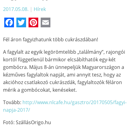
2017.05.08.
|
Hírek
Facebook
Twitter
Pinterest
Email
Fél áron fagyizhatunk több cukrászdában!
A fagylalt az egyik legörömtelibb „találmány”, rajongói
kortól függetlenül bármikor elcsábíthatók egy-két
gombócra. Május 8-án ünnepeljük Magyarországon a
kézműves fagylaltok napját, ami annyit tesz, hogy az
akcióhoz csatlakozó cukrászdák, fagylaltozók féláron
mérik a gombócokat, kenéseket.
Tovább:
http://www.nlcafe.hu/gasztro/20170505/fagyi-
napja-2017/
Fotó: SzállásOrigo.hu