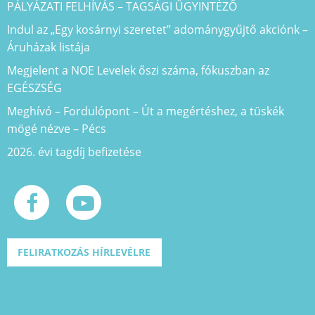
PÁLYÁZATI FELHÍVÁS – TAGSÁGI ÜGYINTÉZŐ
Indul az „Egy kosárnyi szeretet” adománygyűjtő akciónk –
Áruházak listája
Megjelent a NOE Levelek őszi száma, fókuszban az
EGÉSZSÉG
Meghívó – Fordulópont – Út a megértéshez, a tüskék
mögé nézve – Pécs
2026. évi tagdíj befizetése
FELIRATKOZÁS HÍRLEVÉLRE