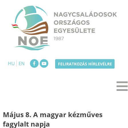
Skip
to
content
NOE
Nagycsaládosok Országos Egyesülete
HU
EN
FELIRATKOZÁS HÍRLEVÉLRE
Május 8. A magyar kézműves
fagylalt napja