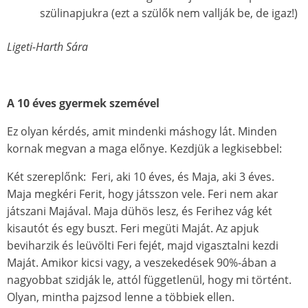
szülinapjukra (ezt a szülők nem vallják be, de igaz!)
Ligeti-Harth Sára
A 10 éves gyermek szemével
Ez olyan kérdés, amit mindenki máshogy lát. Minden
kornak megvan a maga előnye. Kezdjük a legkisebbel:
Két szereplőnk: Feri, aki 10 éves, és Maja, aki 3 éves.
Maja megkéri Ferit, hogy játsszon vele. Feri nem akar
játszani Majával. Maja dühös lesz, és Ferihez vág két
kisautót és egy buszt. Feri megüti Maját. Az apjuk
beviharzik és leüvölti Feri fejét, majd vigasztalni kezdi
Maját. Amikor kicsi vagy, a veszekedések 90%-ában a
nagyobbat szidják le, attól függetlenül, hogy mi történt.
Olyan, mintha pajzsod lenne a többiek ellen.