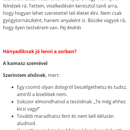
felnézek rá. Tettein, viselkedésén keresztül tanít arra,
hogy hogyan lehet szeretettel teli életet élni. Nem csak
gyógytornászként, hanem anyaként is. Büszke vagyok rá,
hogy ilyen testvérem van.
Pej András
Hányadiknak jó lenni a sorban?
A kamasz szemével
Szerintem elsőnek
, mert:
Egy csomó olyan dologról beszélgethetsz és tudsz,
amiről a kisebbek nem.
Sokszor elmondhatod a tesóidnak: „Te még ehhez
kicsi vagy!”
Tovább maradhatsz fent és nem kell délután
aludnod.