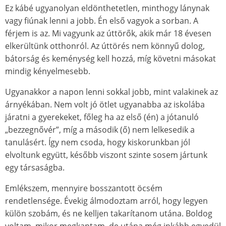
Ez kábé ugyanolyan eldönthetetlen, minthogy lánynak
vagy fiúnak lenni a jobb. Én első vagyok a sorban. A
férjem is az. Mi vagyunk az úttörők, akik már 18 évesen
elkerültünk otthonról. Az úttörés nem könnyű dolog,
bátorság és keménység kell hozzá, míg követni másokat
mindig kényelmesebb.
Ugyanakkor a napon lenni sokkal jobb, mint valakinek az
árnyékában. Nem volt jó ötlet ugyanabba az iskolába
járatni a gyerekeket, főleg ha az első (én) a jótanuló
„bezzegnővér”, míg a második (ő) nem lelkesedik a
tanulásért. Így nem csoda, hogy kiskorunkban jól
elvoltunk együtt, később viszont szinte sosem jártunk
egy társaságba.
Emlékszem, mennyire bosszantott öcsém
rendetlensége. Évekig álmodoztam arról, hogy legyen
külön szobám, és ne kelljen takarítanom utána. Boldog