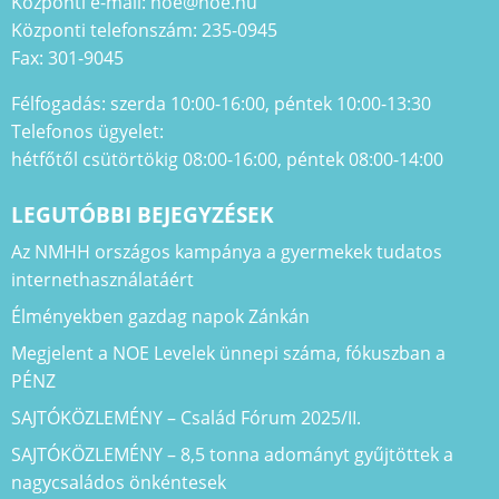
Központi e-mail: noe@noe.hu
Központi telefonszám: 235-0945
Fax: 301-9045
Félfogadás: szerda 10:00-16:00, péntek 10:00-13:30
Telefonos ügyelet:
hétfőtől csütörtökig 08:00-16:00, péntek 08:00-14:00
LEGUTÓBBI BEJEGYZÉSEK
Az NMHH országos kampánya a gyermekek tudatos
internethasználatáért
Élményekben gazdag napok Zánkán
Megjelent a NOE Levelek ünnepi száma, fókuszban a
PÉNZ
SAJTÓKÖZLEMÉNY – Család Fórum 2025/II.
SAJTÓKÖZLEMÉNY – 8,5 tonna adományt gyűjtöttek a
nagycsaládos önkéntesek