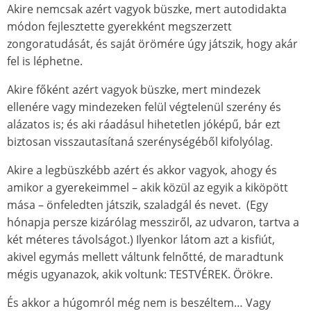
Akire nemcsak azért vagyok büszke, mert autodidakta
módon fejlesztette gyerekként megszerzett
zongoratudását, és saját örömére úgy játszik, hogy akár
fel is léphetne.
Akire főként azért vagyok büszke, mert mindezek
ellenére vagy mindezeken felül végtelenül szerény és
alázatos is; és aki ráadásul hihetetlen jóképű, bár ezt
biztosan visszautasítaná szerénységéből kifolyólag.
Akire a legbüszkébb azért és akkor vagyok, ahogy és
amikor a gyerekeimmel – akik közül az egyik a kiköpött
mása – önfeledten játszik, szaladgál és nevet. (Egy
hónapja persze kizárólag messziről, az udvaron, tartva a
két méteres távolságot.) Ilyenkor látom azt a kisfiút,
akivel egymás mellett váltunk felnőtté, de maradtunk
mégis ugyanazok, akik voltunk: TESTVÉREK. Örökre.
És akkor a húgomról még nem is beszéltem… Vagy