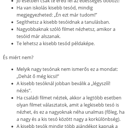
Jó esetben csak te éred fel az édességes dobozt!
Ha van iskolás kisebb tesód, mindig
megjegyezheted: „Én ezt már tudom!”
Segíthetsz a kisebb tesóidnak a tanulásban.
Nagyobbaknak szóló filmet nézhetsz, amikor a
tesóid már alszanak.
Te lehetsz a kisebb tesód példaképe.
És miért nem?
Melyik nagy tesónak nem ismerős ez a mondat:
„Dehát ő még kicsi!”
A kisebb tesóknál jobban beválik a „légyszííí!
nézés”.
Ha családi filmet néztek, akkor a legtöbb esetben
olyan filmet választatok, amit a legkisebb tesó is
nézhet, és ez a nagyoknak néha unalmas (főleg, ha
a nagy és a kis tesó között nagy a korkülönbség).
A kisebb tesók mindig több ajándékot kapnak a