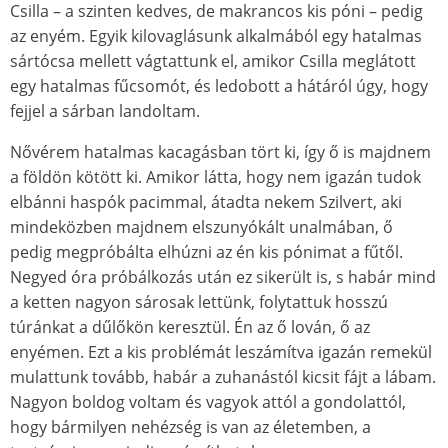
Csilla – a szinten kedves, de makrancos kis póni – pedig
az enyém. Egyik kilovaglásunk alkalmából egy hatalmas
sártócsa mellett vágtattunk el, amikor Csilla meglátott
egy hatalmas fűcsomót, és ledobott a hátáról úgy, hogy
fejjel a sárban landoltam.
Nővérem hatalmas kacagásban tört ki, így ő is majdnem
a földön kötött ki. Amikor látta, hogy nem igazán tudok
elbánni haspók pacimmal, átadta nekem Szilvert, aki
mindeközben majdnem elszunyókált unalmában, ő
pedig megpróbálta elhúzni az én kis pónimat a fűtől.
Negyed óra próbálkozás után ez sikerült is, s habár mind
a ketten nagyon sárosak lettünk, folytattuk hosszú
túránkat a dűlőkön keresztül. Én az ő lován, ő az
enyémen. Ezt a kis problémát leszámítva igazán remekül
mulattunk tovább, habár a zuhanástól kicsit fájt a lábam.
Nagyon boldog voltam és vagyok attól a gondolattól,
hogy bármilyen nehézség is van az életemben, a