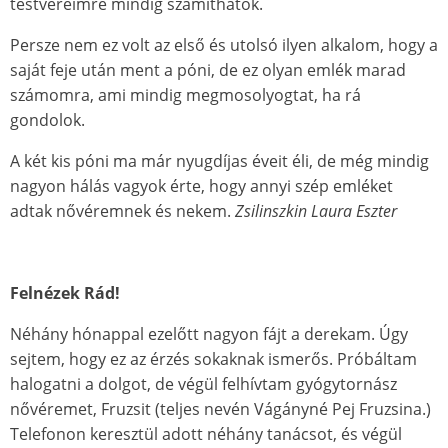
testvéreimre mindig számíthatok.
Persze nem ez volt az első és utolsó ilyen alkalom, hogy a
saját feje után ment a póni, de ez olyan emlék marad
számomra, ami mindig megmosolyogtat, ha rá
gondolok.
A két kis póni ma már nyugdíjas éveit éli, de még mindig
nagyon hálás vagyok érte, hogy annyi szép emléket
adtak nővéremnek és nekem.
Zsilinszkin Laura Eszter
Felnézek Rád!
Néhány hónappal ezelőtt nagyon fájt a derekam. Úgy
sejtem, hogy ez az érzés sokaknak ismerős. Próbáltam
halogatni a dolgot, de végül felhívtam gyógytornász
nővéremet, Fruzsit (teljes nevén Vágányné Pej Fruzsina.)
Telefonon keresztül adott néhány tanácsot, és végül