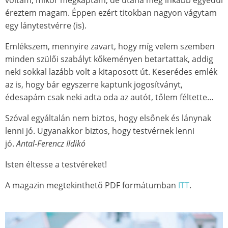
voltam, mikor megkaptam, de utána még inkább egyedül
éreztem magam. Éppen ezért titokban nagyon vágytam
egy lánytestvérre (is).
Emlékszem, mennyire zavart, hogy míg velem szemben
minden szülői szabályt kőkeményen betartattak, addig
neki sokkal lazább volt a kitaposott út. Keserédes emlék
az is, hogy bár egyszerre kaptunk jogosítványt,
édesapám csak neki adta oda az autót, tőlem féltette…
Szóval egyáltalán nem biztos, hogy elsőnek és lánynak
lenni jó. Ugyanakkor biztos, hogy testvérnek lenni
jó.
Antal-Ferencz Ildikó
Isten éltesse a testvéreket!
A magazin megtekinthető PDF formátumban
ITT
.