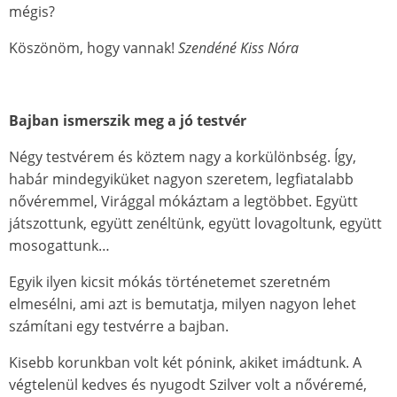
mégis?
Köszönöm, hogy vannak!
Szendéné Kiss Nóra
Bajban ismerszik meg a jó testvér
Négy testvérem és köztem nagy a korkülönbség. Így,
habár mindegyiküket nagyon szeretem, legfiatalabb
nővéremmel, Virággal mókáztam a legtöbbet. Együtt
játszottunk, együtt zenéltünk, együtt lovagoltunk, együtt
mosogattunk…
Egyik ilyen kicsit mókás történetemet szeretném
elmesélni, ami azt is bemutatja, milyen nagyon lehet
számítani egy testvérre a bajban.
Kisebb korunkban volt két pónink, akiket imádtunk. A
végtelenül kedves és nyugodt Szilver volt a nővéremé,