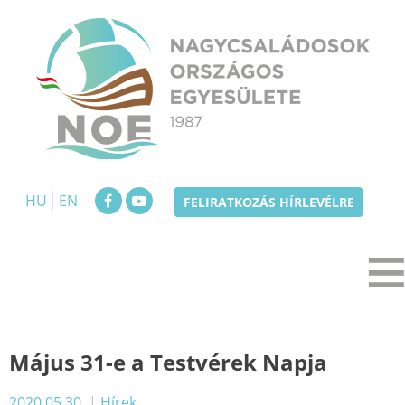
Skip
to
content
NOE
Nagycsaládosok Országos Egyesülete
HU
EN
FELIRATKOZÁS HÍRLEVÉLRE
Május 31-e a Testvérek Napja
2020.05.30.
|
Hírek