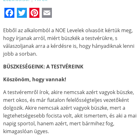
Facebook
Twitter
Pinterest
Email
Ebből az alkalomból a NOE Levelek olvasóit kértük meg,
hogy írjanak arról, miért büszkék a testvérükre, s
válaszoljanak arra a kérdésre is, hogy hányadiknak lenni
jobb a sorban.
BÜSZKESÉGEINK: A TESTVÉREINK
Köszönöm, hogy vannak!
A testvéremről írok, akire nemcsak azért vagyok büszke,
mert okos, és már fiatalon felelősségteljes vezetőként
dolgozik. Akire nemcsak azért vagyok büszke, mert a
legtehetségesebb focista volt, akit ismertem, és aki a mai
napig sportol, hanem azért, mert bármihez fog,
kimagaslóan ügyes.