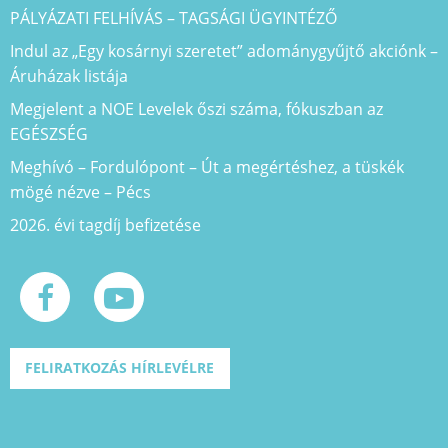
PÁLYÁZATI FELHÍVÁS – TAGSÁGI ÜGYINTÉZŐ
Indul az „Egy kosárnyi szeretet” adománygyűjtő akciónk –
Áruházak listája
Megjelent a NOE Levelek őszi száma, fókuszban az
EGÉSZSÉG
Meghívó – Fordulópont – Út a megértéshez, a tüskék
mögé nézve – Pécs
2026. évi tagdíj befizetése
FELIRATKOZÁS HÍRLEVÉLRE