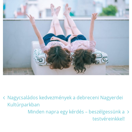
Bejegyzés
Nagycsaládos kedvezmények a debreceni Nagyerdei
Kultúrparkban
navigáció
Minden napra egy kérdés – beszélgessünk a
testvéreinkkel!