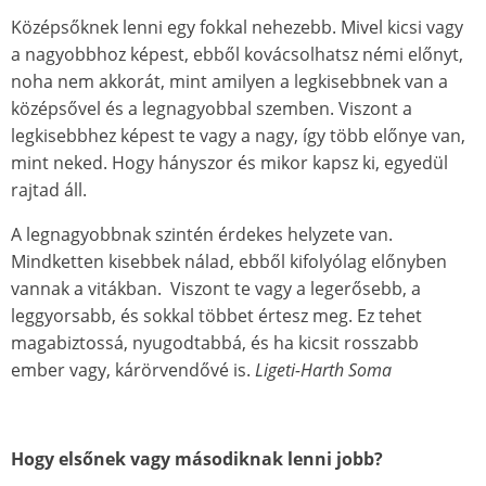
Középsőknek lenni egy fokkal nehezebb. Mivel kicsi vagy
a nagyobbhoz képest, ebből kovácsolhatsz némi előnyt,
noha nem akkorát, mint amilyen a legkisebbnek van a
középsővel és a legnagyobbal szemben. Viszont a
legkisebbhez képest te vagy a nagy, így több előnye van,
mint neked. Hogy hányszor és mikor kapsz ki, egyedül
rajtad áll.
A legnagyobbnak szintén érdekes helyzete van.
Mindketten kisebbek nálad, ebből kifolyólag előnyben
vannak a vitákban. Viszont te vagy a legerősebb, a
leggyorsabb, és sokkal többet értesz meg. Ez tehet
magabiztossá, nyugodtabbá, és ha kicsit rosszabb
ember vagy, kárörvendővé is.
Ligeti-Harth Soma
Hogy elsőnek vagy másodiknak lenni jobb?