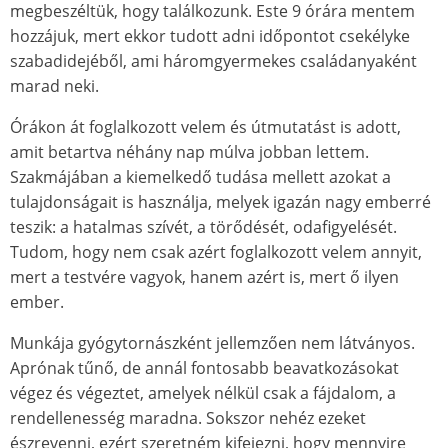
megbeszéltük, hogy találkozunk. Este 9 órára mentem
hozzájuk, mert ekkor tudott adni időpontot csekélyke
szabadidejéből, ami háromgyermekes családanyaként
marad neki.
Órákon át foglalkozott velem és útmutatást is adott,
amit betartva néhány nap múlva jobban lettem.
Szakmájában a kiemelkedő tudása mellett azokat a
tulajdonságait is használja, melyek igazán nagy emberré
teszik: a hatalmas szívét, a törődését, odafigyelését.
Tudom, hogy nem csak azért foglalkozott velem annyit,
mert a testvére vagyok, hanem azért is, mert ő ilyen
ember.
Munkája gyógytornászként jellemzően nem látványos.
Aprónak tűnő, de annál fontosabb beavatkozásokat
végez és végeztet, amelyek nélkül csak a fájdalom, a
rendellenesség maradna. Sokszor nehéz ezeket
észrevenni, ezért szeretném kifejezni, hogy mennyire