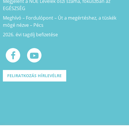
Megjelent a NOE Levelek őszi száma, fókuszban az
EGÉSZSÉG
Meghívó – Fordulópont – Út a megértéshez, a tüskék
mögé nézve – Pécs
2026. évi tagdíj befizetése
FELIRATKOZÁS HÍRLEVÉLRE