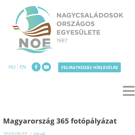
Skip
to
content
NOE
Nagycsaládosok Országos Egyesülete
HU
EN
FELIRATKOZÁS HÍRLEVÉLRE
Magyarország 365 fotópályázat
2019.09.07.
|
Hírek