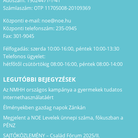
Adószám: 19024471-1-41
Számlaszám: OTP 11705008-20109369
Központi e-mail: noe@noe.hu
Központi telefonszám: 235-0945
Fax: 301-9045
Félfogadás: szerda 10:00-16:00, péntek 10:00-13:30
Telefonos ügyelet:
hétfőtől csütörtökig 08:00-16:00, péntek 08:00-14:00
LEGUTÓBBI BEJEGYZÉSEK
Az NMHH országos kampánya a gyermekek tudatos
internethasználatáért
Élményekben gazdag napok Zánkán
Megjelent a NOE Levelek ünnepi száma, fókuszban a
PÉNZ
SAJTÓKÖZLEMÉNY – Család Fórum 2025/II.