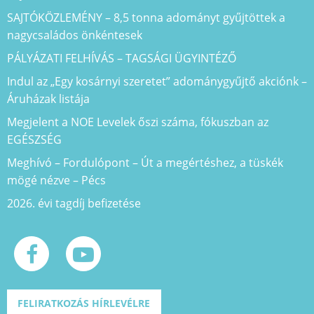
SAJTÓKÖZLEMÉNY – 8,5 tonna adományt gyűjtöttek a
nagycsaládos önkéntesek
PÁLYÁZATI FELHÍVÁS – TAGSÁGI ÜGYINTÉZŐ
Indul az „Egy kosárnyi szeretet” adománygyűjtő akciónk –
Áruházak listája
Megjelent a NOE Levelek őszi száma, fókuszban az
EGÉSZSÉG
Meghívó – Fordulópont – Út a megértéshez, a tüskék
mögé nézve – Pécs
2026. évi tagdíj befizetése
FELIRATKOZÁS HÍRLEVÉLRE