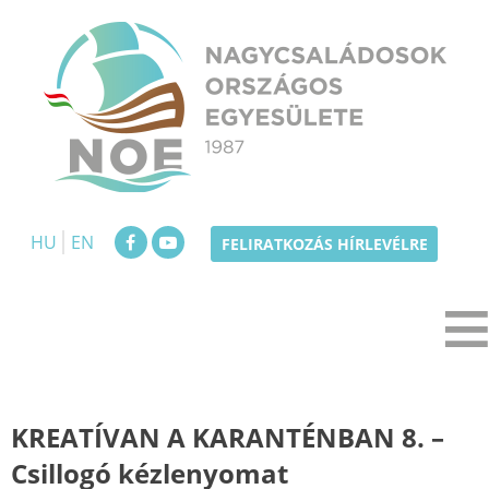
Skip
to
content
NOE
Nagycsaládosok Országos Egyesülete
HU
EN
FELIRATKOZÁS HÍRLEVÉLRE
KREATÍVAN A KARANTÉNBAN 8. –
Csillogó kézlenyomat