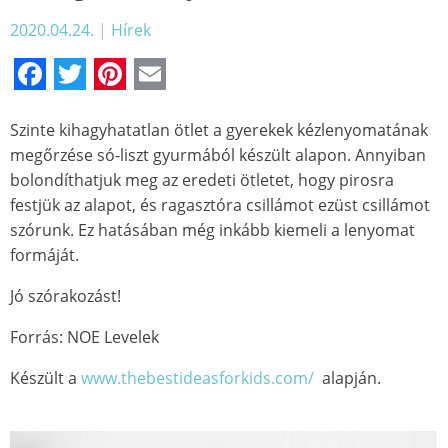
2020.04.24.
|
Hírek
Facebook
Twitter
Pinterest
Email
Szinte kihagyhatatlan ötlet a gyerekek kézlenyomatának
megőrzése só-liszt gyurmából készült alapon. Annyiban
bolondíthatjuk meg az eredeti ötletet, hogy pirosra
festjük az alapot, és ragasztóra csillámot ezüst csillámot
szórunk. Ez hatásában még inkább kiemeli a lenyomat
formáját.
Jó szórakozást!
Forrás: NOE Levelek
Készült a
www.thebestideasforkids.com/
alapján.