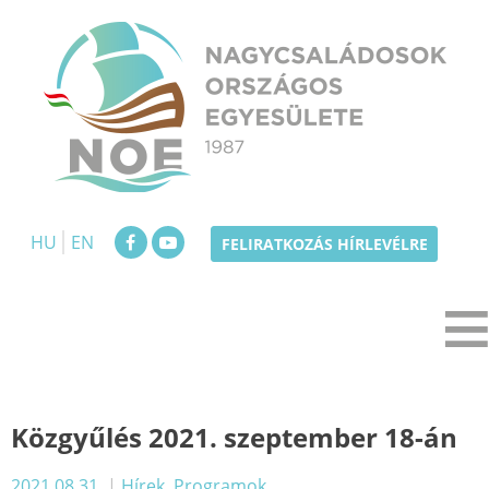
Skip
to
content
NOE
Nagycsaládosok Országos Egyesülete
HU
EN
FELIRATKOZÁS HÍRLEVÉLRE
Közgyűlés 2021. szeptember 18-án
2021.08.31.
|
Hírek
,
Programok