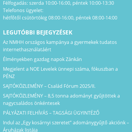
Félfogadás: szerda 10:00-16:00, péntek 10:00-13:30
Telefonos ügyelet:
hétfőtől csütörtökig 08:00-16:00, péntek 08:00-14:00
LEGUTÓBBI BEJEGYZÉSEK
Az NMHH országos kampánya a gyermekek tudatos
internethasználatáért
Élményekben gazdag napok Zánkán
Megjelent a NOE Levelek ünnepi száma, fókuszban a
PÉNZ
SAJTÓKÖZLEMÉNY – Család Fórum 2025/II.
SAJTÓKÖZLEMÉNY – 8,5 tonna adományt gyűjtöttek a
nagycsaládos önkéntesek
PÁLYÁZATI FELHÍVÁS – TAGSÁGI ÜGYINTÉZŐ
Indul az „Egy kosárnyi szeretet” adománygyűjtő akciónk –
Áruházak listája