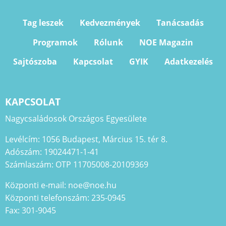
Tag leszek
Kedvezmények
Tanácsadás
Programok
Rólunk
NOE Magazin
Sajtószoba
Kapcsolat
GYIK
Adatkezelés
KAPCSOLAT
Nagycsaládosok Országos Egyesülete
Levélcím: 1056 Budapest, Március 15. tér 8.
Adószám: 19024471-1-41
Számlaszám: OTP 11705008-20109369
Központi e-mail: noe@noe.hu
Központi telefonszám: 235-0945
Fax: 301-9045